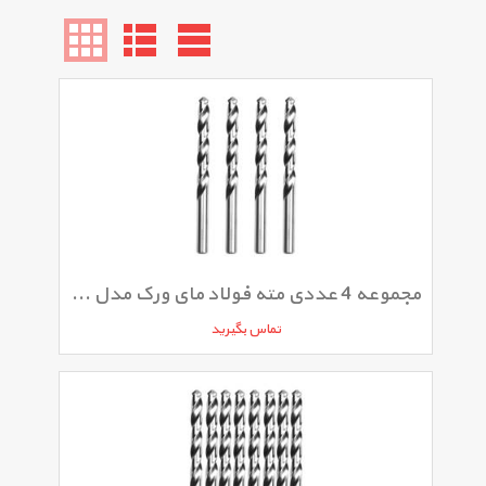
مجموعه 4 عددی مته فولاد مای ورک مدل 080MW
تماس بگیرید