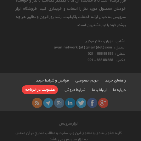
قرار گرفته است تا با مقایسه آن ها با یکدیگر متناسب با نیاز و خواسته
خودتان محصول مورد نظر را انتخاب و خریداری کنید. فروشگاه ابزار
سرویس به دنبال ارائه خدمات باکیفیت، رشد روزافزون و تطابق هر چه
بیشتر خود با نیاز مشتریان است.
نشانی : تهران، دفتر مرکزی
ایمیل :
avan.network {at} gmail {dot} com
تلفن :
021 - 888 88 888
فکس :
021 - 888 88 888
راهنمای خرید
حریم خصوصی
قوانین و شرایط خرید
عضویت در خبرنامه
درباره ما
ارتباط با ما
شرایط فروش
ابزار سرویس
کلیه حقوق مادی و معنوی این وب سایت و مطالب مندرج در آن متعلق
به ابزار سرویس می باشد