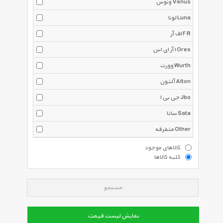
ونوس Venus
لونا Luna
اف آر F R
ا آر ای اس Ores
وورث Wurth
آلتون Alton
جی بی ا Jbo
ساتا Sata
متفرقه Other
کالاهای موجود
کلیه کالاها
جستجو
نمایش لیست قیمت