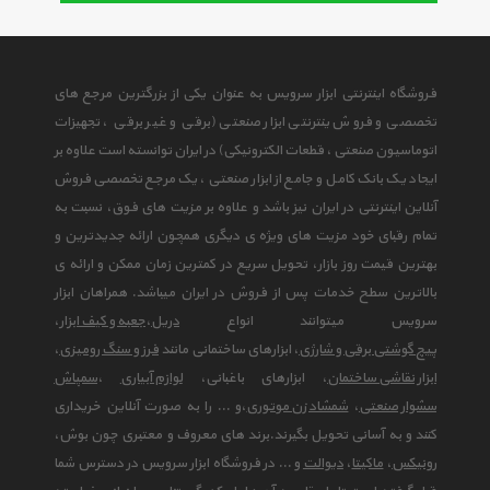
فروشگاه اینترنتی ابزار سرویس به عنوان یکی از بزرگترین مرجع های
تخصصی و فروش ینترنتی ابزار صنعتی (برقی و غیر برقی ، تجهیزات
اتوماسیون صنعتی ، قطعات الکترونیکی) در ایران توانسته است علاوه بر
ایجاد یک بانک کامل و جامع از ابزار صنعتی ، یک مرجع تخصصی فروش
آنلاین اینترنتی در ایران نیز باشد و علاوه بر مزیت های فوق، نسبت به
تمام رقبای خود مزیت های ویژه ی دیگری همچون ارائه جدیدترین و
بهترین قیمت روز بازار، تحویل سریع در کمترین زمان ممکن و ارائه ی
بالاترین سطح خدمات پس از فروش در ایران میباشد. همراهان ابزار
سرویس میتوانند انواع
دریل
،
جعبه و کیف ابزار
،
پیچ گوشتی برقی و شارژی
، ابزارهای ساختمانی مانند
فرز و سنگ رومیزی
،
ابزار نقاشی ساختمان
، ابزارهای باغبانی،
لوازم آبیاری
،
سمپاش
سشوار صنعتی
،
شمشاد زن موتوری
،و ... را به صورت آنلاین خریداری
کنند و به آسانی تحویل بگیرند.برند های معروف و معتبری چون بوش،
رونیکس
،
ماکیتا
،
دیوالت
و ... در فروشگاه ابزار سرویس در دسترس شما