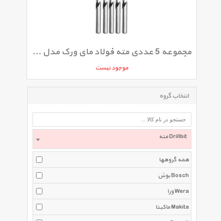
مجموعه 5 عددی مته فولاد مای ورک مدل 070MW
موجود نیست
انتخاب گروه
مته Drillbit
همه گروهها
بوش Bosch
ورا Wera
ماکیتا Makita