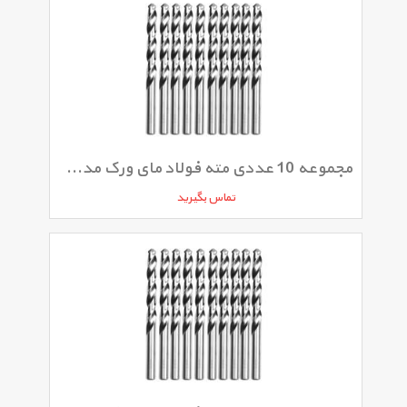
مجموعه 10 عددی مته فولاد مای ورک مدل 040MW
تماس بگیرید