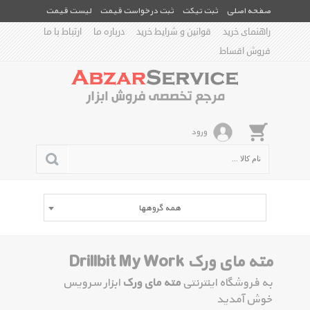
صفحه اصلی
ثبت تیکت
ثبت درخواست قیمت
لیست قیمت
راهنمای خرید
قوانین و شرایط خرید
درباره ما
ارتباط با ما
فروش اقساط
ورود
همه گروهها
مته مای ورک Drillbit My Work
به فروشگاه اینترنتی
مته مای ورک
ابزار سرویس
خوش آمدید