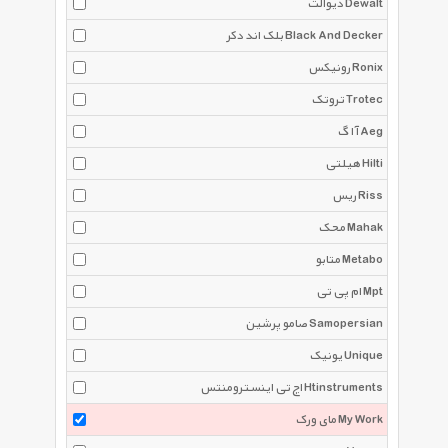
دیوالت Dewalt
بلک اند دکر Black And Decker
رونیکس Ronix
تروتک Trotec
آ ا گ Aeg
هیلتی Hilti
ریس Riss
محک Mahak
متابو Metabo
ام پی تی Mpt
صامو پرشین Samopersian
یونیک Unique
اچ تی اینسترومنتس Htinstruments
مای ورک My Work