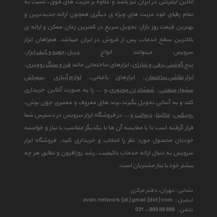
آنلاین اینترنتی در ایران نیز باشد و علاوه بر مزیت های فوق، نسبت به
تمام رقبای خود مزیت های ویژه ی دیگری همچون ارائه جدیدترین و
بهترین قیمت روز بازار، تحویل سریع در کمترین زمان ممکن و ارائه ی
بالاترین سطح خدمات پس از فروش در ایران میباشد. همراهان ابزار
سرویس میتوانند انواع
دریل
،
جعبه و کیف ابزار
،
پیچ گوشتی برقی و شارژی
، ابزارهای ساختمانی مانند
فرز و سنگ رومیزی
،
ابزار نقاشی ساختمان
، ابزارهای باغبانی،
لوازم آبیاری
،
سمپاش
سشوار صنعتی
،
شمشاد زن موتوری
،و ... را به صورت آنلاین خریداری
کنند و به آسانی تحویل بگیرند.برند های معروف و معتبری چون بوش،
رونیکس
،
ماکیتا
،
دیوالت
و ... در فروشگاه ابزار سرویس در دسترس شما
قرار گرفته است تا با مقایسه آن ها با یکدیگر متناسب با نیاز و خواسته
خودتان محصول مورد نظر را انتخاب و خریداری کنید. فروشگاه ابزار
سرویس به دنبال ارائه خدمات باکیفیت، رشد روزافزون و تطابق هر چه
بیشتر خود با نیاز مشتریان است.
نشانی : تهران، دفتر مرکزی
ایمیل :
avan.network {at} gmail {dot} com
تلفن :
021 - 888 88 888