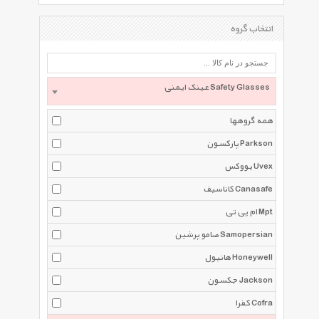
انتخاب گروه
عینک ایمنی Safety Glasses
همه گروهها
پارکسون Parkson
یووکس Uvex
کاناسیف Canasafe
ام پی تی Mpt
صامو پرشین Samopersian
هانیول Honeywell
جکسون Jackson
کفرا Cofra