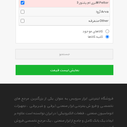
تری ام پلتور 3M Peltor
آروا Arva
متفرقه Other
کالاهای موجود
کلیه کالاها
جستجو
نمایش لیست قیمت
فروشگاه اینترنتی ابزار سرویس به عنوان یکی از بزرگترین مرجع های
تخصصی و فروش ینترنتی ابزار صنعتی (برقی و غیر برقی ، تجهیزات
اتوماسیون صنعتی ، قطعات الکترونیکی) در ایران توانسته است علاوه بر
ایجاد یک بانک کامل و جامع از ابزار صنعتی ، یک مرجع تخصصی فروش