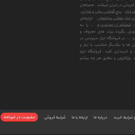
فروش در ایران میباشد. همراهان
 ابزار
،
پیچ گوشتی برقی و شارژی
،
زی
،
ابزار نقاشی ساختمان
، ابزارهای
،
شمشاد زن موتوری
،و ... را به
ویل بگیرند.برند های معروف و
 ... در فروشگاه ابزار سرویس در
ها با یکدیگر متناسب با نیاز و
و خریداری کنید. فروشگاه ابزار
 روزافزون و تطابق هر چه بیشتر
عضویت در خبرنامه
و شرایط خرید
درباره ما
ارتباط با ما
شرایط فروش