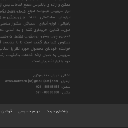
ممکن و ارائه ی بالاترین سطح خدمات پس از 
ابزار سرویس میتوانند انواع
دریل
،
جعبه و کیف
ابزارهای ساختمانی مانند
فرز و سنگ رومی
باغبانی،
لوازم آبیاری
،
سمپاش
سشوار صنعتی
صورت آنلاین خریداری کنند و به آسانی تح
معتبری چون بوش،
رونیکس
،
ماکیتا
،
دیوالت
و
دسترس شما قرار گرفته است تا با مقایسه آن 
خواسته خودتان محصول مورد نظر را انتخاب 
سرویس به دنبال ارائه خدمات باکیفیت، رشد
خود با نیاز مشتریان است.
نشانی : تهران، دفتر مرکزی
ایمیل :
avan.network {at} gmail {dot} com
تلفن :
021 - 888 88 888
فکس :
021 - 888 88 888
راهنمای خرید
حریم خصوصی
قوانین 