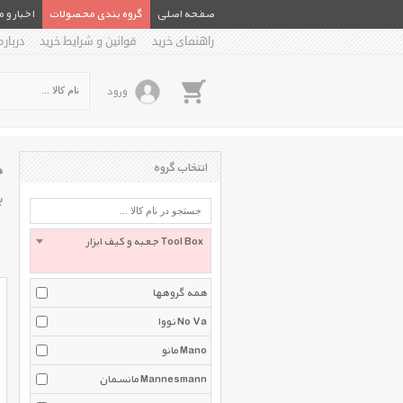
صفحه اصلی
گروه بندی محصولات
اخبار و 
راهنمای خرید
قوانین و شرایط خرید
درباره
ورود
ج
انتخاب گروه
ب
جعبه و کیف ابزار Tool Box
همه گروهها
نووا No Va
مانو Mano
مانسمان Mannesmann