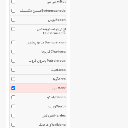
ام پی تی Mpt
عیدن مگنتیک Eydenmagnetic
بوش Bosch
اچ تی اینسترومنتس
Htinstruments
صامو پرشین Samopersian
کاریزما Charisma
پاترول گروپ Patrolgroup
لایکا Leica
آروا Arva
مهر Mehr
باهکو Bahco
وورث Wurth
هاردکس Hardex
واک لانگ Walklong