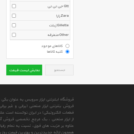
جی تی تی Gtt
زارا Zara
ژیلت Gillette
متفرقه Other
کالاهای موجود
کلیه کالاها
جستجو
نمایش لیست قیمت
فروشگاه اینترنتی ابزار سرویس به عنوان یکی
فروش ینترنتی ابزار صنعتی (برقی و غیر برق
قطعات الکترونیکی) در ایران توانسته است علا
از ابزار صنعتی ، یک مرجع تخصصی فروش آنلای
علاوه بر مزیت های فوق، نسبت به تمام رقب
همچون ارائه جدیدترین و بهترین قیمت روز با