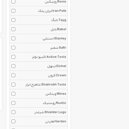
رونیکس Ronix
ایران پتک Iran Potk
تایگ Tayg
بابل Babol
استنلی Stanley
سفیر Safir
اکتیو تولز Active Tools
اینهل Einhel
کرون Crown
شاهرخ ابزار Shahrokh Tools
وینکس Winex
روستیک Rustic
شیلدر Shielder Logo
هاردن Harden