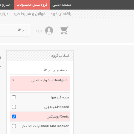
صفحه اصلی
گروه بندی محصولات
اخبار و 
راهنمای خرید
قوانین و شرایط خرید
درباره
ورود
س
انتخاب گروه
ب
سشوار صنعتی Heatgun
همه گروهها
هیتاچی Hitachi
رونیکس Ronix
بلک اند دکر Black And Decker