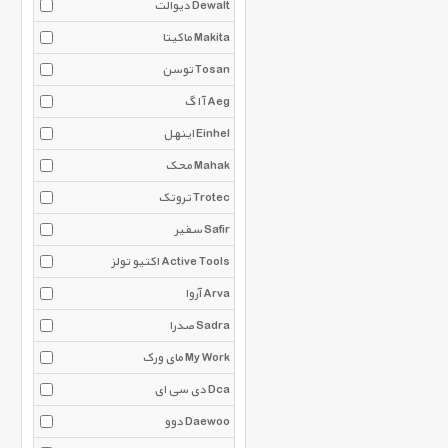
دیوالت Dewalt
ماکیتا Makita
توسن Tosan
آ ا گ Aeg
اینهل Einhel
محک Mahak
تروتک Trotec
سفیر Safir
اکتیو تولز Active Tools
آروا Arva
صدرا Sadra
مای ورک My Work
دی سی ای Dca
دوو Daewoo