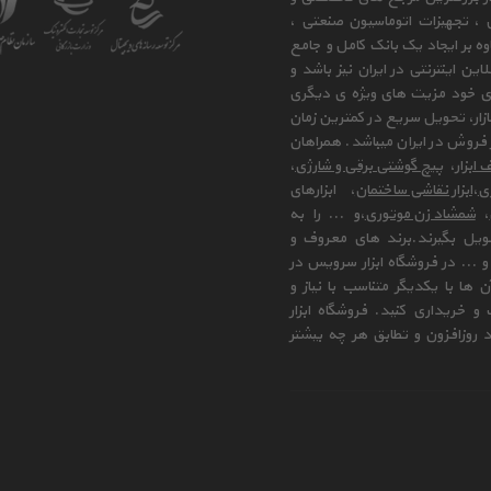
ی ، تجهیزات اتوماسیون صنعتی ،
وه بر ایجاد یک بانک کامل و جامع
ن اینترنتی در ایران نیز باشد و
ای خود مزیت های ویژه ی دیگری
زار، تحویل سریع در کمترین زمان
فروش در ایران میباشد. همراهان
 ابزار
،
پیچ گوشتی برقی و شارژی
،
زی
،
ابزار نقاشی ساختمان
، ابزارهای
،
شمشاد زن موتوری
،و ... را به
ویل بگیرند.برند های معروف و
 ... در فروشگاه ابزار سرویس در
ها با یکدیگر متناسب با نیاز و
و خریداری کنید. فروشگاه ابزار
 روزافزون و تطابق هر چه بیشتر