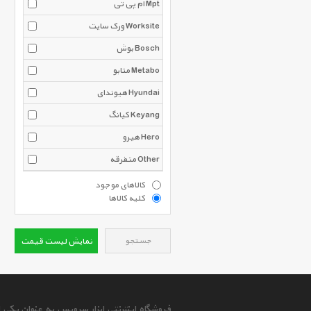
ام پی تی Mpt
ورک سایت Worksite
بوش Bosch
متابو Metabo
هیوندای Hyundai
کیانگ Keyang
هیرو Hero
متفرقه Other
کالاهای موجود
کلیه کالاها
جستجو
نمایش لیست قیمت
فروشگاه اینترنتی ابزار سرویس به عنوان یکی