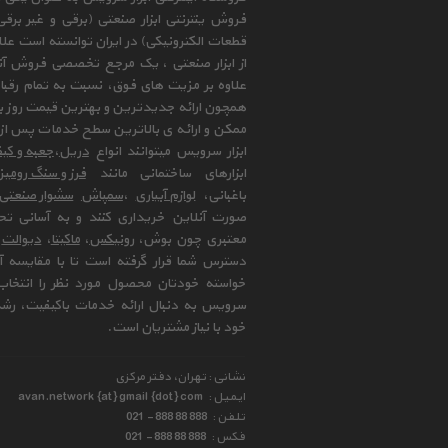
فروش ینترنتی ابزار صنعتی (برقی و غیر برق
قطعات الکترونیکی) در ایران توانسته است علا
از ابزار صنعتی ، یک مرجع تخصصی فروش آنلای
علاوه بر مزیت های فوق، نسبت به تمام رقب
همچون ارائه جدیدترین و بهترین قیمت روز با
ممکن و ارائه ی بالاترین سطح خدمات پس از 
ابزار سرویس میتوانند انواع
دریل
،
جعبه و کیف
ابزارهای ساختمانی مانند
فرز و سنگ رومی
باغبانی،
لوازم آبیاری
،
سمپاش
سشوار صنعتی
صورت آنلاین خریداری کنند و به آسانی تح
معتبری چون بوش،
رونیکس
،
ماکیتا
،
دیوالت
و
دسترس شما قرار گرفته است تا با مقایسه آن 
خواسته خودتان محصول مورد نظر را انتخاب 
سرویس به دنبال ارائه خدمات باکیفیت، رشد
خود با نیاز مشتریان است.
نشانی : تهران، دفتر مرکزی
ایمیل :
avan.network {at} gmail {dot} com
تلفن :
021 - 888 88 888
فکس :
021 - 888 88 888