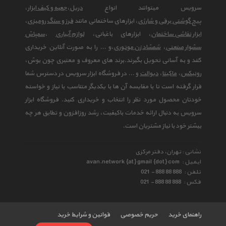
سرویس میتوانند انواع
دریل
،
جعبه و کیف ابزار
،
پیچ گوشتی برقی و شارژی
، ابزارهای ساختمانی مانند
فرز و سنگ رومیزی
،
ابزار نقاشی ساختمان
، ابزارهای باغبانی،
لوازم آبیاری
،
سمپاش
سشوار صنعتی
،
شمشاد زن موتوری
،و ... را به صورت آنلاین خریداری
کنند و به آسانی تحویل بگیرند.برند های معروف و معتبری چون بوش،
رونیکس
،
ماکیتا
،
دیوالت
و ... در فروشگاه ابزار سرویس در دسترس شما
قرار گرفته است تا با مقایسه آن ها با یکدیگر متناسب با نیاز و خواسته
خودتان محصول مورد نظر را انتخاب و خریداری کنید. فروشگاه ابزار
سرویس به دنبال ارائه خدمات باکیفیت، رشد روزافزون و تطابق هر چه
بیشتر خود با نیاز مشتریان است.
نشانی : تهران، دفتر مرکزی
ایمیل :
avan.network {at} gmail {dot} com
تلفن :
021 - 888 88 888
فکس :
021 - 888 88 888
راهنمای خرید
حریم خصوصی
قوانین و شرایط خرید