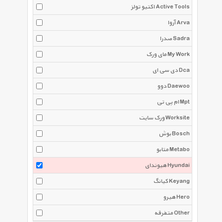
اکتیو تولز Active Tools
آروا Arva
صدرا Sadra
مای ورک My Work
دی سی ای Dca
دوو Daewoo
ام پی تی Mpt
ورک سایت Worksite
بوش Bosch
متابو Metabo
هیوندای Hyundai
کیانگ Keyang
هیرو Hero
متفرقه Other