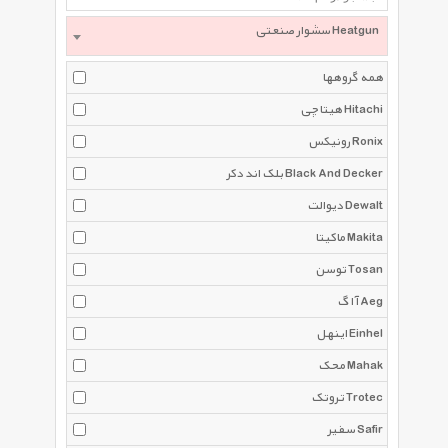
سشوار صنعتی Heatgun
همه گروهها
هیتاچی Hitachi
رونیکس Ronix
بلک اند دکر Black And Decker
دیوالت Dewalt
ماکیتا Makita
توسن Tosan
آ ا گ Aeg
اینهل Einhel
محک Mahak
تروتک Trotec
سفیر Safir