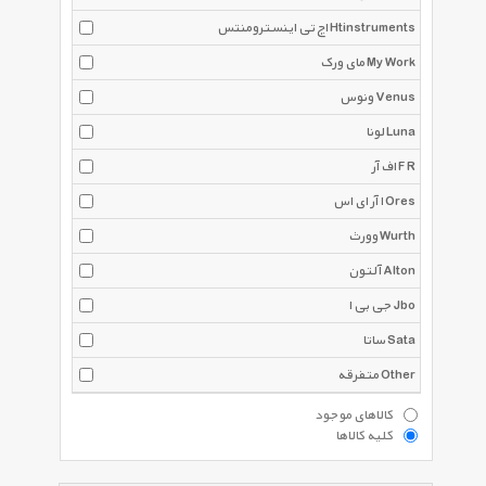
اچ تی اینسترومنتس Htinstruments
مای ورک My Work
ونوس Venus
لونا Luna
اف آر F R
ا آر ای اس Ores
وورث Wurth
آلتون Alton
جی بی ا Jbo
ساتا Sata
متفرقه Other
کالاهای موجود
کلیه کالاها