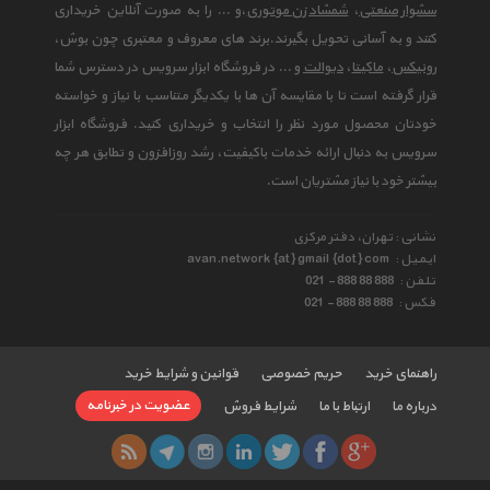
سشوار صنعتی
،
شمشاد زن موتوری
،و ... را به صورت آنلاین خریداری
کنند و به آسانی تحویل بگیرند.برند های معروف و معتبری چون بوش،
رونیکس
،
ماکیتا
،
دیوالت
و ... در فروشگاه ابزار سرویس در دسترس شما
قرار گرفته است تا با مقایسه آن ها با یکدیگر متناسب با نیاز و خواسته
خودتان محصول مورد نظر را انتخاب و خریداری کنید. فروشگاه ابزار
سرویس به دنبال ارائه خدمات باکیفیت، رشد روزافزون و تطابق هر چه
بیشتر خود با نیاز مشتریان است.
نشانی : تهران، دفتر مرکزی
ایمیل :
avan.network {at} gmail {dot} com
تلفن :
021 - 888 88 888
فکس :
021 - 888 88 888
راهنمای خرید
حریم خصوصی
قوانین و شرایط خرید
عضویت در خبرنامه
درباره ما
ارتباط با ما
شرایط فروش