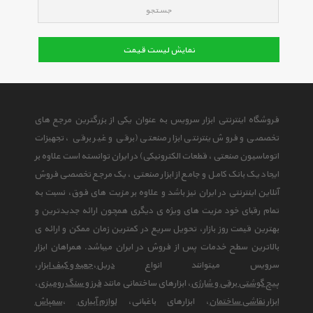
جستجو
نمایش لیست قیمت
فروشگاه اینترنتی ابزار سرویس به عنوان یکی از بزرگترین مرجع های
تخصصی و فروش ینترنتی ابزار صنعتی (برقی و غیر برقی ، تجهیزات
اتوماسیون صنعتی ، قطعات الکترونیکی) در ایران توانسته است علاوه بر
ایجاد یک بانک کامل و جامع از ابزار صنعتی ، یک مرجع تخصصی فروش
آنلاین اینترنتی در ایران نیز باشد و علاوه بر مزیت های فوق، نسبت به
تمام رقبای خود مزیت های ویژه ی دیگری همچون ارائه جدیدترین و
بهترین قیمت روز بازار، تحویل سریع در کمترین زمان ممکن و ارائه ی
بالاترین سطح خدمات پس از فروش در ایران میباشد. همراهان ابزار
سرویس میتوانند انواع
دریل
،
جعبه و کیف ابزار
،
پیچ گوشتی برقی و شارژی
، ابزارهای ساختمانی مانند
فرز و سنگ رومیزی
،
ابزار نقاشی ساختمان
، ابزارهای باغبانی،
لوازم آبیاری
،
سمپاش