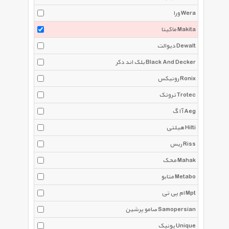
ورا Wera
ماکیتا Makita
دیوالت Dewalt
بلک اند دکر Black And Decker
رونیکس Ronix
تروتک Trotec
آ ا گ Aeg
هیلتی Hilti
ریس Riss
محک Mahak
متابو Metabo
ام پی تی Mpt
صامو پرشین Samopersian
یونیک Unique