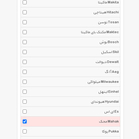
ماکیتا Makita
هیتاچی Hitachi
توسن Tosan
مکتک بای ماکیتا Maktec
بوش Bosch
اسکیل Skil
دیوالت Dewalt
آ ا گ Aeg
میلواکی Milwaukee
اینهل Einhel
هیوندای Hyundai
ای اس Es
محک Mahak
پوکا Pukka