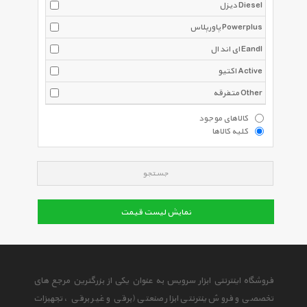
دیزل Diesel
پاورپلاس Powerplus
ای اند ال Eandl
اکتیو Active
متفرقه Other
کالاهای موجود
کلیه کالاها
جستجو
نمایش لیست قیمت
فروشگاه اینترنتی ابزار سرویس به عنوان یکی از بزرگترین مرجع های
تخصصی و فروش ینترنتی ابزار صنعتی (برقی و غیر برقی ، تجهیزات