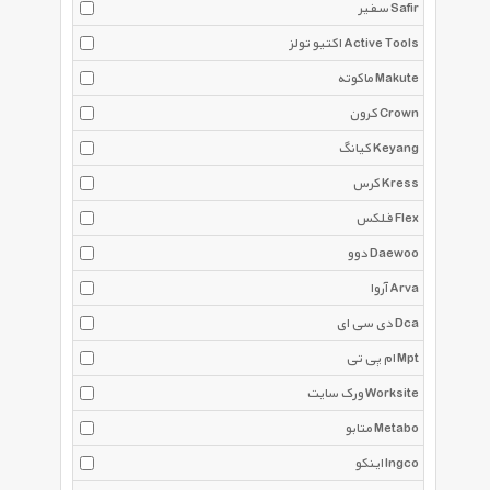
سفیر Safir
اکتیو تولز Active Tools
ماکوته Makute
کرون Crown
کیانگ Keyang
کرس Kress
فلکس Flex
دوو Daewoo
آروا Arva
دی سی ای Dca
ام پی تی Mpt
ورک سایت Worksite
متابو Metabo
اینکو Ingco