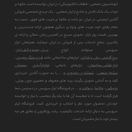
اتوماسیون صنعتی ، قطعات الکترونیکی) در ایران توانسته است علاوه بر
ایجاد یک بانک کامل و جامع از ابزار صنعتی ، یک مرجع تخصصی فروش
آنلاین اینترنتی در ایران نیز باشد و علاوه بر مزیت های فوق، نسبت به
تمام رقبای خود مزیت های ویژه ی دیگری همچون ارائه جدیدترین و
بهترین قیمت روز بازار، تحویل سریع در کمترین زمان ممکن و ارائه ی
بالاترین سطح خدمات پس از فروش در ایران میباشد. همراهان ابزار
سرویس میتوانند انواع
دریل
،
جعبه و کیف ابزار
،
پیچ گوشتی برقی و شارژی
، ابزارهای ساختمانی مانند
فرز و سنگ رومیزی
،
ابزار نقاشی ساختمان
، ابزارهای باغبانی،
لوازم آبیاری
،
سمپاش
سشوار صنعتی
،
شمشاد زن موتوری
،و ... را به صورت آنلاین خریداری
کنند و به آسانی تحویل بگیرند.برند های معروف و معتبری چون بوش،
رونیکس
،
ماکیتا
،
دیوالت
و ... در فروشگاه ابزار سرویس در دسترس شما
قرار گرفته است تا با مقایسه آن ها با یکدیگر متناسب با نیاز و خواسته
خودتان محصول مورد نظر را انتخاب و خریداری کنید. فروشگاه ابزار
سرویس به دنبال ارائه خدمات باکیفیت، رشد روزافزون و تطابق هر چه
بیشتر خود با نیاز مشتریان است.