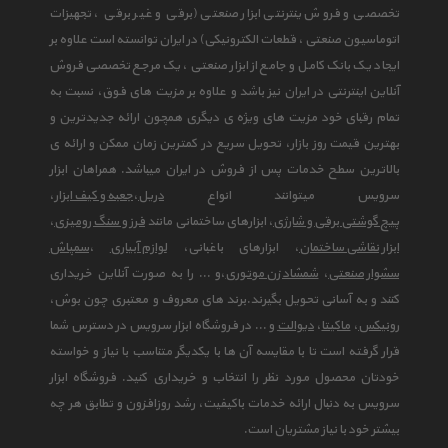
تخصصی و فروش ینترنتی ابزار صنعتی (برقی و غیر برقی ، تجهیزات
اتوماسیون صنعتی ، قطعات الکترونیکی) در ایران توانسته است علاوه بر
ایجاد یک بانک کامل و جامع از ابزار صنعتی ، یک مرجع تخصصی فروش
آنلاین اینترنتی در ایران نیز باشد و علاوه بر مزیت های فوق، نسبت به
تمام رقبای خود مزیت های ویژه ی دیگری همچون ارائه جدیدترین و
بهترین قیمت روز بازار، تحویل سریع در کمترین زمان ممکن و ارائه ی
بالاترین سطح خدمات پس از فروش در ایران میباشد. همراهان ابزار
سرویس میتوانند انواع
دریل
،
جعبه و کیف ابزار
،
پیچ گوشتی برقی و شارژی
، ابزارهای ساختمانی مانند
فرز و سنگ رومیزی
،
ابزار نقاشی ساختمان
، ابزارهای باغبانی،
لوازم آبیاری
،
سمپاش
سشوار صنعتی
،
شمشاد زن موتوری
،و ... را به صورت آنلاین خریداری
کنند و به آسانی تحویل بگیرند.برند های معروف و معتبری چون بوش،
رونیکس
،
ماکیتا
،
دیوالت
و ... در فروشگاه ابزار سرویس در دسترس شما
قرار گرفته است تا با مقایسه آن ها با یکدیگر متناسب با نیاز و خواسته
خودتان محصول مورد نظر را انتخاب و خریداری کنید. فروشگاه ابزار
سرویس به دنبال ارائه خدمات باکیفیت، رشد روزافزون و تطابق هر چه
بیشتر خود با نیاز مشتریان است.