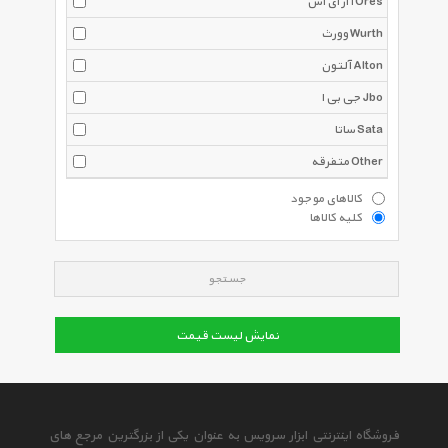
ا آر ای اس Ores
وورث Wurth
آلتون Alton
جی بی ا Jbo
ساتا Sata
متفرقه Other
کالاهای موجود
کلیه کالاها
جستجو
نمایش لیست قیمت
فروشگاه اینترنتی ابزار سرویس به عنوان یکی از بزرگترین مرجع های