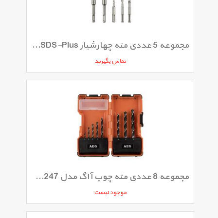
مجموعه 5 عددی مته چهارشیار SDS-Plus آاگ مدل 352653
تماس بگیرید
مجموعه 8 عددی مته چوب آاگ مدل 352247
موجود نیست