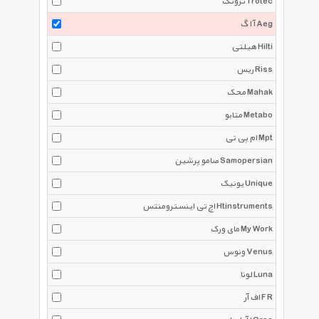
تروتک Trotec
آ ا گ Aeg
هیلتی Hilti
ریس Riss
محک Mahak
متابو Metabo
ام پی تی Mpt
صامو پرشین Samopersian
یونیک Unique
اچ تی اینسترومنتس Htinstruments
مای ورک My Work
ونوس Venus
لونا Luna
اف آر F R