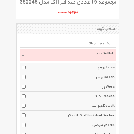
مجموعه 19 عددی مته فلز آاگ مدل 352245
موجود نیست
انتخاب گروه
مته Drillbit
همه گروهها
بوش Bosch
ورا Wera
ماکیتا Makita
دیوالت Dewalt
بلک اند دکر Black And Decker
رونیکس Ronix