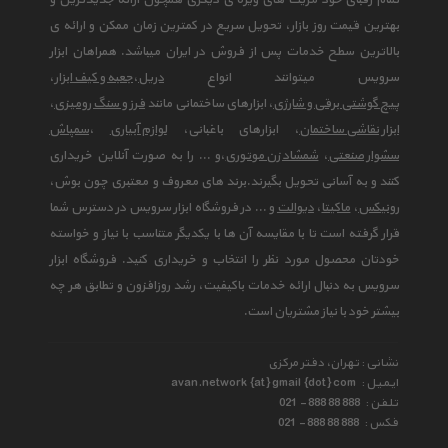
تمام رقبای خود مزیت های ویژه ی دیگری همچون ارائه جدیدترین و
بهترین قیمت روز بازار، تحویل سریع در کمترین زمان ممکن و ارائه ی
بالاترین سطح خدمات پس از فروش در ایران میباشد. همراهان ابزار
سرویس میتوانند انواع
دریل
،
جعبه و کیف ابزار
،
پیچ گوشتی برقی و شارژی
، ابزارهای ساختمانی مانند
فرز و سنگ رومیزی
،
ابزار نقاشی ساختمان
، ابزارهای باغبانی،
لوازم آبیاری
،
سمپاش
سشوار صنعتی
،
شمشاد زن موتوری
،و ... را به صورت آنلاین خریداری
کنند و به آسانی تحویل بگیرند.برند های معروف و معتبری چون بوش،
رونیکس
،
ماکیتا
،
دیوالت
و ... در فروشگاه ابزار سرویس در دسترس شما
قرار گرفته است تا با مقایسه آن ها با یکدیگر متناسب با نیاز و خواسته
خودتان محصول مورد نظر را انتخاب و خریداری کنید. فروشگاه ابزار
سرویس به دنبال ارائه خدمات باکیفیت، رشد روزافزون و تطابق هر چه
بیشتر خود با نیاز مشتریان است.
نشانی : تهران، دفتر مرکزی
ایمیل :
avan.network {at} gmail {dot} com
تلفن :
021 - 888 88 888
فکس :
021 - 888 88 888