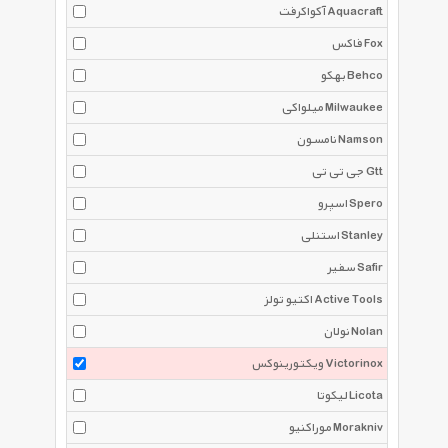
آکواکرفت Aquacraft
فاکس Fox
بهکو Behco
میلواکی Milwaukee
نامسون Namson
جی تی تی Gtt
اسپرو Spero
استنلی Stanley
سفیر Safir
اکتیو تولز Active Tools
نولان Nolan
ویکتورینوکس Victorinox
لیکوتا Licota
موراکنیو Morakniv