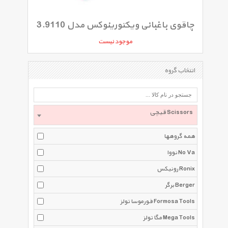
چاقوی باغبانی ویکتورینوکس مدل 3.9110
موجود نیست
انتخاب گروه
قیچی‌ Scissors
همه گروهها
نووا No Va
رونیکس Ronix
برگر Berger
فورموسا تولز Formosa Tools
مگا تولز Mega Tools