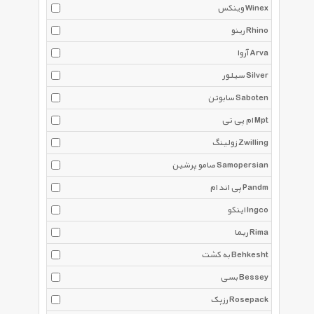
وینکس Winex
رینو Rhino
آروا Arva
سیلور Silver
سابوتن Saboten
ام پی تی Mpt
زولینگ Zwilling
صامو پرشین Samopersian
پی اند ام Pandm
اینکو Ingco
ریما Rima
به کشت Behkesht
بسی Bessey
رزپک Rosepack