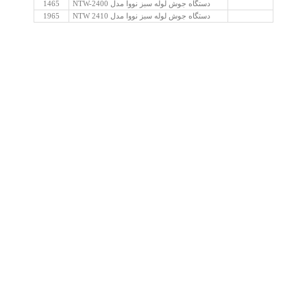
دستگاه جوش لوله سبز نووا مدل NTW-2400
1465
دستگاه جوش لوله سبز نووا مدل NTW 2410
1965