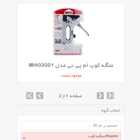
منگنه کوب ام پی تی مدل MHI03001
موجود نیست
صفحه 1 از 2
انتخاب گروه
منگنه کوب Stapler