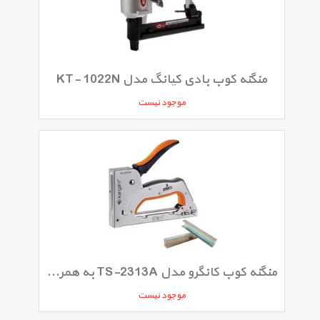
منگنه کوب بادی کیانگ مدل KT- 1022N
موجود نیست
منگنه کوب کانگرو مدل TS-2313A به همراه یک بسته سوزن 23/10
موجود نیست