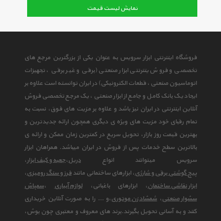
نمایش لیست قیمت
فروشگاه اینترنتی ابزار سرویس به عنوان یکی از بزرگترین مرجع های
تخصصی و فروش ینترنتی ابزار صنعتی (برقی و غیر برقی ، تجهیزات
اتوماسیون صنعتی ، قطعات الکترونیکی) در ایران توانسته است علاوه بر
ایجاد یک بانک کامل و جامع از ابزار صنعتی ، یک مرجع تخصصی فروش
آنلاین اینترنتی در ایران نیز باشد و علاوه بر مزیت های فوق، نسبت به
تمام رقبای خود مزیت های ویژه ی دیگری همچون ارائه جدیدترین و
بهترین قیمت روز بازار، تحویل سریع در کمترین زمان ممکن و ارائه ی
بالاترین سطح خدمات پس از فروش در ایران میباشد. همراهان ابزار
سرویس میتوانند انواع
دریل
،
جعبه و کیف ابزار
،
پیچ گوشتی برقی و شارژی
، ابزارهای ساختمانی مانند
فرز و سنگ رومیزی
،
ابزار نقاشی ساختمان
، ابزارهای باغبانی،
لوازم آبیاری
،
سمپاش
سشوار صنعتی
،
شمشاد زن موتوری
،و ... را به صورت آنلاین خریداری
کنند و به آسانی تحویل بگیرند.برند های معروف و معتبری چون بوش،