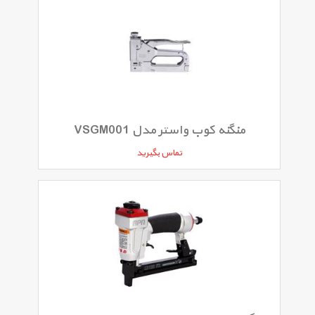
منگنه کوب واستر مدل VSGM001
تماس بگیرید