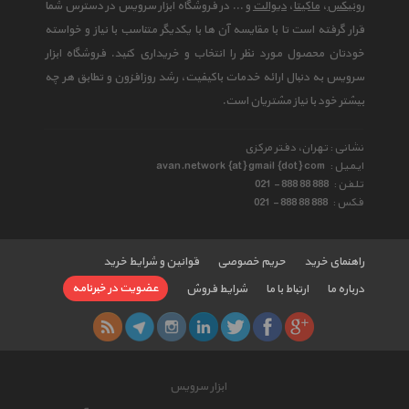
رونیکس
،
ماکیتا
،
دیوالت
و ... در فروشگاه ابزار سرویس در دسترس شما
قرار گرفته است تا با مقایسه آن ها با یکدیگر متناسب با نیاز و خواسته
خودتان محصول مورد نظر را انتخاب و خریداری کنید. فروشگاه ابزار
سرویس به دنبال ارائه خدمات باکیفیت، رشد روزافزون و تطابق هر چه
بیشتر خود با نیاز مشتریان است.
نشانی : تهران، دفتر مرکزی
ایمیل :
avan.network {at} gmail {dot} com
تلفن :
021 - 888 88 888
فکس :
021 - 888 88 888
راهنمای خرید
حریم خصوصی
قوانین و شرایط خرید
عضویت در خبرنامه
درباره ما
ارتباط با ما
شرایط فروش
ابزار سرویس