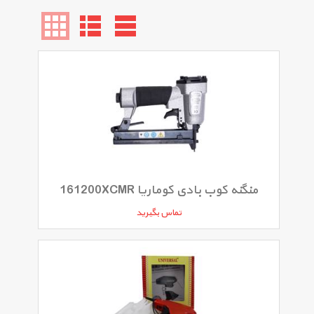
منگنه کوب بادی کوماریا 161200XCMR
تماس بگیرید