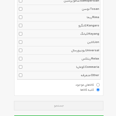
صامو پرشین Samopersian
توسن Tosan
ریما Rima
کانگرو Kangaro
کیانگ Keyang
لاین Lion
یونیورسال Universal
ریلکس Relax
کوماریا Commaria
متفرقه Other
کالاهای موجود
کلیه کالاها
جستجو