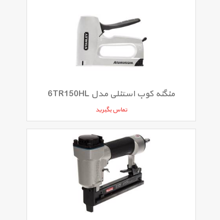
منگنه کوب استنلی مدل 6TR150HL
تماس بگیرید