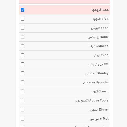
همه گروهها
نووا No Va
بوش Bosch
رونیکس Ronix
ماکیتا Makita
رینو Rhino
جی تی تی Gtt
استنلی Stanley
هیوندای Hyundai
کرون Crown
اکتیو تولز Active Tools
اینهل Einhel
ام پی تی Mpt