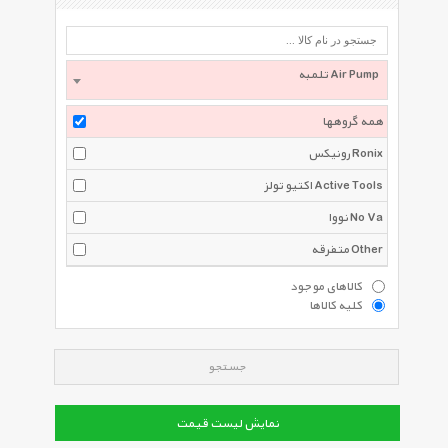
تلمبه Air Pump
همه گروهها
رونیکس Ronix
اکتیو تولز Active Tools
نووا No Va
متفرقه Other
کالاهای موجود
کلیه کالاها
جستجو
نمایش لیست قیمت