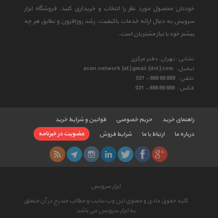
خودتان محصول مورد نظر را انتخاب و خریداری کنید. فروشگاه ابزار
سرویس به دنبال ارائه خدمات باکیفیت، رشد روزافزون و تطابق هر چه
بیشتر خود با نیاز مشتریان است.
نشانی : تهران، دفتر مرکزی
ایمیل :
avan.network {at} gmail {dot} com
تلفن :
021 - 888 88 888
فکس :
021 - 888 88 888
راهنمای خرید
حریم خصوصی
قوانین و شرایط خرید
عضویت در خبرنامه
درباره ما
ارتباط با ما
شرایط فروش
ابزار سرویس
کلیه حقوق مادی و معنوی این وب سایت و مطالب مندرج در آن متعلق
به ابزار سرویس می باشد