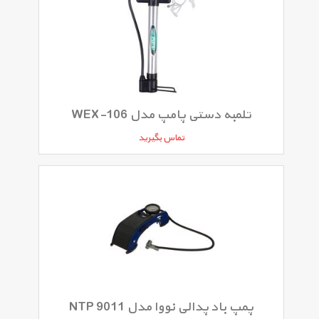
تلمبه دستی پامپ مدل WEX-106
تماس بگیرید
پمپ باد پدالی نووا مدل NTP 9011