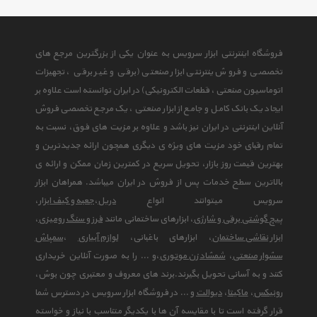
فروشگاه اینترنتی ابزار سرویس به عنوان یکی از بزرگترین مرجع های
تخصصی و فروش ینترنتی ابزار صنعتی (برقی و غیر برقی ، تجهیزات
اتوماسیون صنعتی ، قطعات الکترونیکی) در ایران توانسته است علاوه بر
ایجاد یک بانک کامل و جامع از ابزار صنعتی ، یک مرجع تخصصی فروش
آنلاین اینترنتی در ایران نیز باشد و علاوه بر مزیت های فوق، نسبت به
تمام رقبای خود مزیت های ویژه ی دیگری همچون ارائه جدیدترین و
بهترین قیمت روز بازار، تحویل سریع در کمترین زمان ممکن و ارائه ی
بالاترین سطح خدمات پس از فروش در ایران میباشد. همراهان ابزار
سرویس میتوانند انواع
دریل
،
جعبه و کیف ابزار
،
پیچ گوشتی برقی و شارژی
، ابزارهای ساختمانی مانند
فرز و سنگ رومیزی
،
ابزار نقاشی ساختمان
، ابزارهای باغبانی،
لوازم آبیاری
،
سمپاش
سشوار صنعتی
،
شمشاد زن موتوری
،و ... را به صورت آنلاین خریداری
کنند و به آسانی تحویل بگیرند.برند های معروف و معتبری چون بوش،
رونیکس
،
ماکیتا
،
دیوالت
و ... در فروشگاه ابزار سرویس در دسترس شما
قرار گرفته است تا با مقایسه آن ها با یکدیگر متناسب با نیاز و خواسته