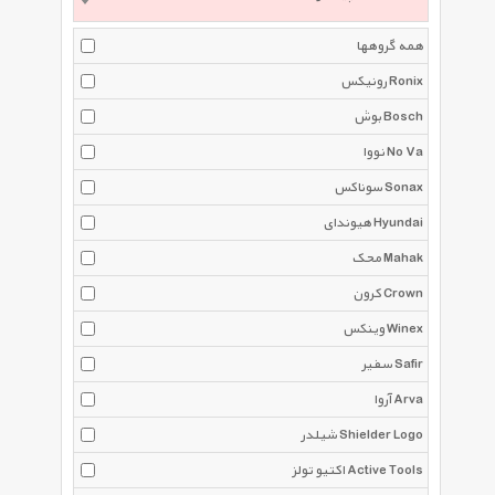
همه گروهها
رونیکس Ronix
بوش Bosch
نووا No Va
سوناکس Sonax
هیوندای Hyundai
محک Mahak
کرون Crown
وینکس Winex
سفیر Safir
آروا Arva
شیلدر Shielder Logo
اکتیو تولز Active Tools