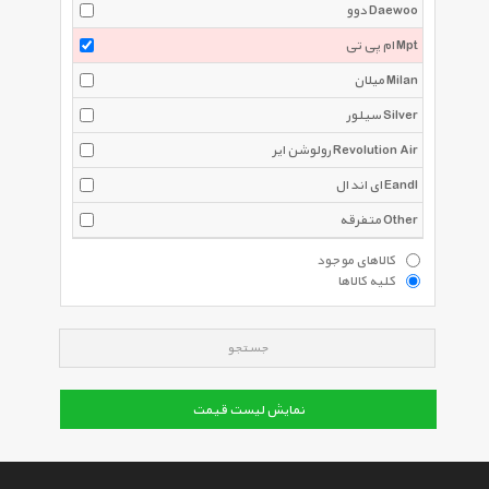
دوو Daewoo
ام پی تی Mpt
میلان Milan
سیلور Silver
رولوشن ایر Revolution Air
ای اند ال Eandl
متفرقه Other
کالاهای موجود
کلیه کالاها
جستجو
نمایش لیست قیمت