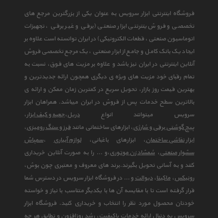
فروشگاه اینترنتی ابزار سرویس به عنوان یکی از بزرگترین مرجع های
تخصصی و فروش ینترنتی ابزار صنعتی (برقی و غیر برقی ، تجهیزات
اتوماسیون صنعتی ، قطعات الکترونیکی) در ایران توانسته است علاوه بر
ایجاد یک بانک کامل و جامع از ابزار صنعتی ، یک مرجع تخصصی فروش
آنلاین اینترنتی در ایران نیز باشد و علاوه بر مزیت های فوق، نسبت به
تمام رقبای خود مزیت های ویژه ی دیگری همچون ارائه جدیدترین و
بهترین قیمت روز بازار، تحویل سریع در کمترین زمان ممکن و ارائه ی
بالاترین سطح خدمات پس از فروش در ایران میباشد. همراهان ابزار
سرویس میتوانند انواع
دریل
،
جعبه و کیف ابزار
،
پیچ گوشتی برقی و شارژی
، ابزارهای ساختمانی مانند
فرز و سنگ رومیزی
،
ابزار نقاشی ساختمان
، ابزارهای باغبانی،
لوازم آبیاری
،
سمپاش
سشوار صنعتی
،
شمشاد زن موتوری
،و ... را به صورت آنلاین خریداری
کنند و به آسانی تحویل بگیرند.برند های معروف و معتبری چون بوش،
رونیکس
،
ماکیتا
،
دیوالت
و ... در فروشگاه ابزار سرویس در دسترس شما
قرار گرفته است تا با مقایسه آن ها با یکدیگر متناسب با نیاز و خواسته
خودتان محصول مورد نظر را انتخاب و خریداری کنید. فروشگاه ابزار
سرویس به دنبال ارائه خدمات باکیفیت، رشد روزافزون و تطابق هر چه