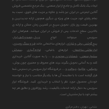
ایجاد یک بانک کامل و جامع از ابزار صنعتی ، یک مرجع تخصصی فروش
آنلاین اینترنتی در ایران نیز باشد و علاوه بر مزیت های فوق، نسبت به
تمام رقبای خود مزیت های ویژه ی دیگری همچون ارائه جدیدترین و
بهترین قیمت روز بازار، تحویل سریع در کمترین زمان ممکن و ارائه ی
بالاترین سطح خدمات پس از فروش در ایران میباشد. همراهان ابزار
سرویس میتوانند انواع
دریل
،
جعبه و کیف ابزار
،
پیچ گوشتی برقی و شارژی
، ابزارهای ساختمانی مانند
فرز و سنگ رومیزی
،
ابزار نقاشی ساختمان
، ابزارهای باغبانی،
لوازم آبیاری
،
سمپاش
سشوار صنعتی
،
شمشاد زن موتوری
،و ... را به صورت آنلاین خریداری
کنند و به آسانی تحویل بگیرند.برند های معروف و معتبری چون بوش،
رونیکس
،
ماکیتا
،
دیوالت
و ... در فروشگاه ابزار سرویس در دسترس شما
قرار گرفته است تا با مقایسه آن ها با یکدیگر متناسب با نیاز و خواسته
خودتان محصول مورد نظر را انتخاب و خریداری کنید. فروشگاه ابزار
سرویس به دنبال ارائه خدمات باکیفیت، رشد روزافزون و تطابق هر چه
بیشتر خود با نیاز مشتریان است.
نشانی : تهران، دفتر مرکزی