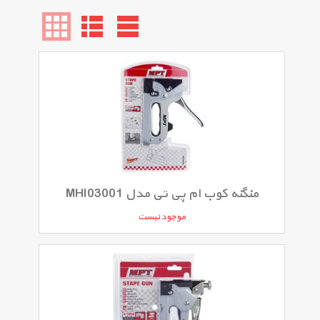
منگنه کوب ام پی تی مدل MHI03001
موجود نیست