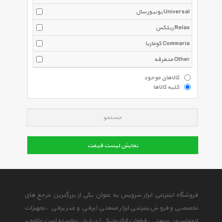
یونیورسال Universal
ریلکس Relax
کوماریا Commaria
متفرقه Other
کالاهای موجود
کلیه کالاها
جستجو
نمایش لیست قیمت
فروشگاه اینترنتی ابزار سرویس به عنوان یکی از بزرگترین مرجع های
تخصصی و فروش ینترنتی ابزار صنعتی (برقی و غیر برقی ، تجهیزات
اتوماسیون صنعتی ، قطعات الکترونیکی) در ایران توانسته است علاوه بر