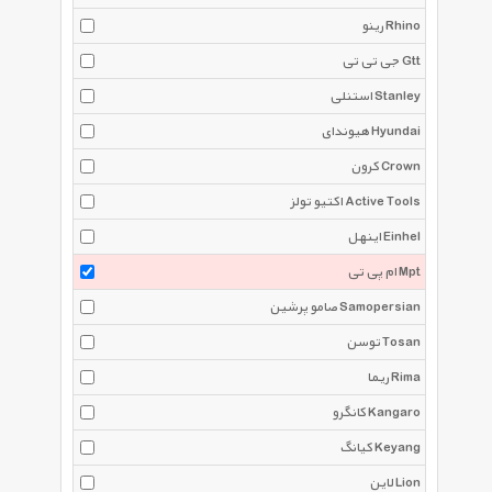
رینو Rhino
جی تی تی Gtt
استنلی Stanley
هیوندای Hyundai
کرون Crown
اکتیو تولز Active Tools
اینهل Einhel
ام پی تی Mpt
صامو پرشین Samopersian
توسن Tosan
ریما Rima
کانگرو Kangaro
کیانگ Keyang
لاین Lion