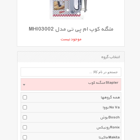
منگنه کوب ام پی تی مدل MHI03002
موجود نیست
انتخاب گروه
منگنه کوب Stapler
همه گروهها
نووا No Va
بوش Bosch
رونیکس Ronix
ماکیتا Makita