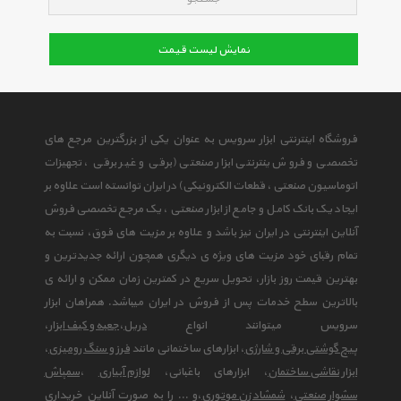
نمایش لیست قیمت
فروشگاه اینترنتی ابزار سرویس به عنوان یکی از بزرگترین مرجع های
تخصصی و فروش ینترنتی ابزار صنعتی (برقی و غیر برقی ، تجهیزات
اتوماسیون صنعتی ، قطعات الکترونیکی) در ایران توانسته است علاوه بر
ایجاد یک بانک کامل و جامع از ابزار صنعتی ، یک مرجع تخصصی فروش
آنلاین اینترنتی در ایران نیز باشد و علاوه بر مزیت های فوق، نسبت به
تمام رقبای خود مزیت های ویژه ی دیگری همچون ارائه جدیدترین و
بهترین قیمت روز بازار، تحویل سریع در کمترین زمان ممکن و ارائه ی
بالاترین سطح خدمات پس از فروش در ایران میباشد. همراهان ابزار
سرویس میتوانند انواع
دریل
،
جعبه و کیف ابزار
،
پیچ گوشتی برقی و شارژی
، ابزارهای ساختمانی مانند
فرز و سنگ رومیزی
،
ابزار نقاشی ساختمان
، ابزارهای باغبانی،
لوازم آبیاری
،
سمپاش
سشوار صنعتی
،
شمشاد زن موتوری
،و ... را به صورت آنلاین خریداری