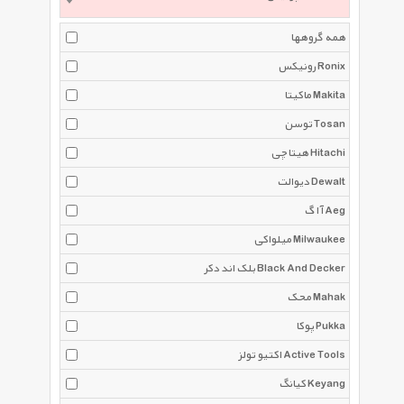
همه گروهها
رونیکس Ronix
ماکیتا Makita
توسن Tosan
هیتاچی Hitachi
دیوالت Dewalt
آ ا گ Aeg
میلواکی Milwaukee
بلک اند دکر Black And Decker
محک Mahak
پوکا Pukka
اکتیو تولز Active Tools
کیانگ Keyang