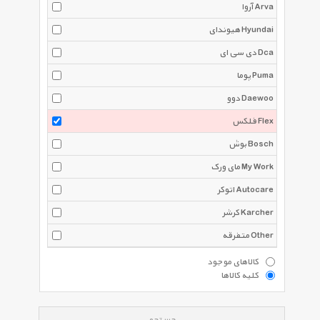
آروا Arva
هیوندای Hyundai
دی سی ای Dca
پوما Puma
دوو Daewoo
فلکس Flex
بوش Bosch
مای ورک My Work
اتوکر Autocare
کرشر Karcher
متفرقه Other
کالاهای موجود
کلیه کالاها
جستجو