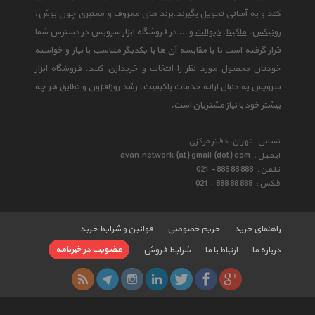
کنند و به آسانی تحویل بگیرند.برند های معروف و معتبری چون بوش،
رونیکس
،
ماکیتا
،
دیوالت
و ... در فروشگاه ابزار سرویس در دسترس شما
قرار گرفته است تا با مقایسه آن ها با یکدیگر متناسب با نیاز و خواسته
خودتان محصول مورد نظر را انتخاب و خریداری کنید. فروشگاه ابزار
سرویس به دنبال ارائه خدمات باکیفیت، رشد روزافزون و تطابق هر چه
بیشتر خود با نیاز مشتریان است.
نشانی : تهران، دفتر مرکزی
ایمیل :
avan.network {at} gmail {dot} com
تلفن :
021 - 888 88 888
فکس :
021 - 888 88 888
راهنمای خرید
حریم خصوصی
قوانین و شرایط خرید
عضویت در خبرنامه
درباره ما
ارتباط با ما
شرایط فروش