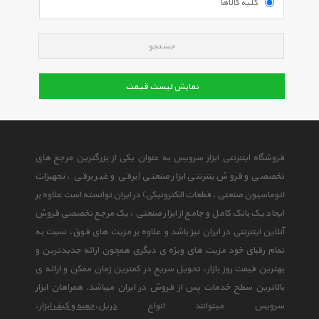
کلیه کالاها
جستجو
نمایش لیست قیمت
فروشگاه اینترنتی ابزار سرویس به عنوان یکی از بزرگترین مرجع های
تخصصی و فروش ینترنتی ابزار صنعتی (برقی و غیر برقی ، تجهیزات
اتوماسیون صنعتی ، قطعات الکترونیکی) در ایران توانسته است علاوه بر
ایجاد یک بانک کامل و جامع از ابزار صنعتی ، یک مرجع تخصصی فروش
آنلاین اینترنتی در ایران نیز باشد و علاوه بر مزیت های فوق، نسبت به
تمام رقبای خود مزیت های ویژه ی دیگری همچون ارائه جدیدترین و
بهترین قیمت روز بازار، تحویل سریع در کمترین زمان ممکن و ارائه ی
بالاترین سطح خدمات پس از فروش در ایران میباشد. همراهان ابزار
سرویس میتوانند انواع
دریل
،
جعبه و کیف ابزار
،