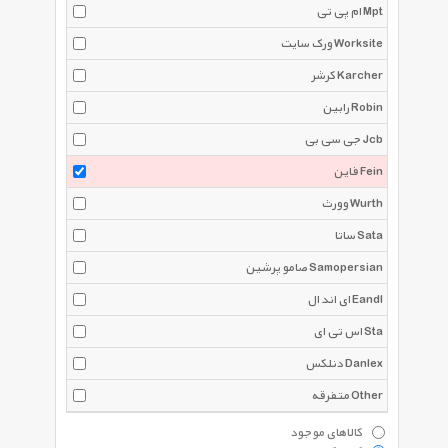
ام پی تی Mpt
ورک سایت Worksite
کرشر Karcher
رابین Robin
جی سی بی Jcb
فاین Fein
وورث Wurth
ساتا Sata
صامو پرشین Samopersian
ای اند ال Eandl
اس تی ای Sta
دنلکس Danlex
متفرقه Other
کالاهای موجود