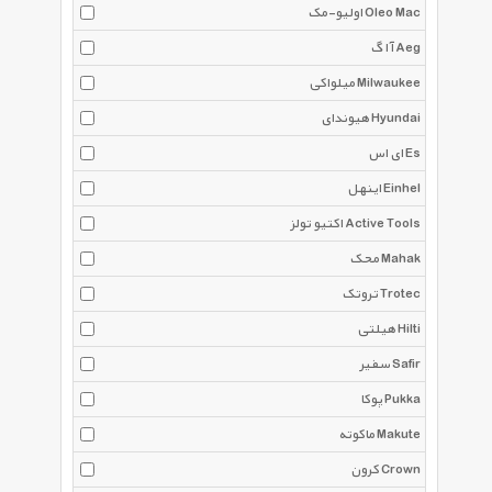
اولیو-مک Oleo Mac
آ ا گ Aeg
میلواکی Milwaukee
هیوندای Hyundai
ای اس Es
اینهل Einhel
اکتیو تولز Active Tools
محک Mahak
تروتک Trotec
هیلتی Hilti
سفیر Safir
پوکا Pukka
ماکوته Makute
کرون Crown