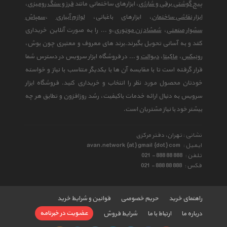
پیچ گوشتی برقی و شارژی
، ابزارهای ساختمانی مانند
فرز و سنگ رومیزی
،
ابزار نقاشی ساختمان
، ابزارهای باغبانی،
لوازم آبیاری
،
سمپاش
سشوار صنعتی
،
شمشاد زن موتوری
،و ... را به صورت آنلاین خریداری
کنند و به آسانی تحویل بگیرند.برند های معروف و معتبری چون بوش،
رونیکس
،
ماکیتا
،
دیوالت
و ... در فروشگاه ابزار سرویس در دسترس شما
قرار گرفته است تا با مقایسه آن ها با یکدیگر متناسب با نیاز و خواسته
خودتان محصول مورد نظر را انتخاب و خریداری کنید. فروشگاه ابزار
سرویس به دنبال ارائه خدمات باکیفیت، رشد روزافزون و تطابق هر چه
بیشتر خود با نیاز مشتریان است.
نشانی : تهران، دفتر مرکزی
ایمیل :
avan.network {at} gmail {dot} com
تلفن :
021 - 888 88 888
فکس :
021 - 888 88 888
راهنمای خرید
حریم خصوصی
قوانین و شرایط خرید
عضویت در خبرنامه
درباره ما
ارتباط با ما
شرایط فروش