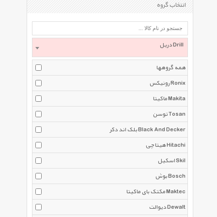
انتخاب گروه
دریل Drill
همه گروهها
رونیکس Ronix
ماکیتا Makita
توسن Tosan
بلک اند دکر Black And Decker
هیتاچی Hitachi
اسکیل Skil
بوش Bosch
مکتک بای ماکیتا Maktec
دیوالت Dewalt