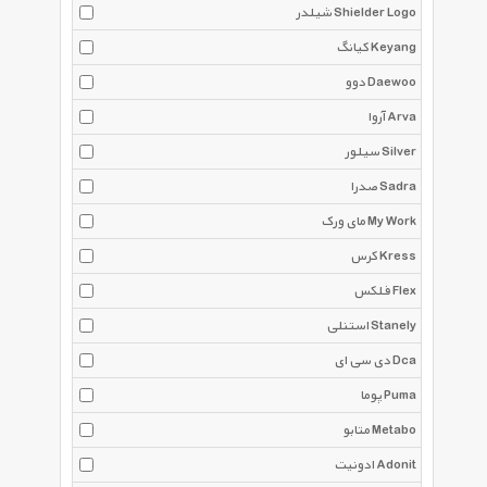
شیلدر Shielder Logo
کیانگ Keyang
دوو Daewoo
آروا Arva
سیلور Silver
صدرا Sadra
مای ورک My Work
کرس Kress
فلکس Flex
استنلی Stanely
دی سی ای Dca
پوما Puma
متابو Metabo
ادونیت Adonit