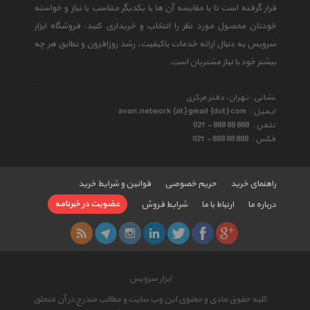
قرار گرفته است تا با مقایسه آن ها با یکدیگر متناسب با نیاز و خواسته
خودتان محصول مورد نظر را انتخاب و خریداری کنید. فروشگاه ابزار
سرویس به دنبال ارائه خدمات باکیفیت، رشد روزافزون و تطابق هر چه
بیشتر خود با نیاز مشتریان است.
نشانی : تهران، دفتر مرکزی
ایمیل :
avan.network {at} gmail {dot} com
تلفن :
021 - 888 88 888
فکس :
021 - 888 88 888
راهنمای خرید
حریم خصوصی
قوانین و شرایط خرید
عضویت در خبرنامه
درباره ما
ارتباط با ما
شرایط فروش
ابزار سرویس
کلیه حقوق مادی و معنوی این وب سایت و مطالب مندرج در آن متعلق