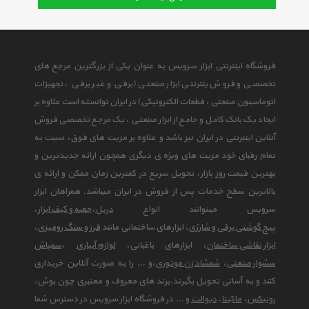
فروشگاه اینترنتی ابزار سرویس به عنوان یکی از بزرگترین مرجع های
تخصصی و فروش ینترنتی ابزار صنعتی (برقی و غیر برقی ، تجهیزات
اتوماسیون صنعتی ، قطعات الکترونیکی) در ایران توانسته است علاوه بر
ایجاد یک بانک کامل و جامع از ابزار صنعتی ، یک مرجع تخصصی فروش
آنلاین اینترنتی در ایران نیز باشد و علاوه بر مزیت های فوق، نسبت به
تمام رقبای خود مزیت های ویژه ی دیگری همچون ارائه جدیدترین و
بهترین قیمت روز بازار، تحویل سریع در کمترین زمان ممکن و ارائه ی
بالاترین سطح خدمات پس از فروش در ایران میباشد. همراهان ابزار
سرویس میتوانند انواع
دریل
،
جعبه و کیف ابزار
،
پیچ گوشتی برقی و شارژی
، ابزارهای ساختمانی مانند
فرز و سنگ رومیزی
،
ابزار نقاشی ساختمان
، ابزارهای باغبانی،
لوازم آبیاری
،
سمپاش
سشوار صنعتی
،
شمشاد زن موتوری
،و ... را به صورت آنلاین خریداری
کنند و به آسانی تحویل بگیرند.برند های معروف و معتبری چون بوش،
رونیکس
،
ماکیتا
،
دیوالت
و ... در فروشگاه ابزار سرویس در دسترس شما