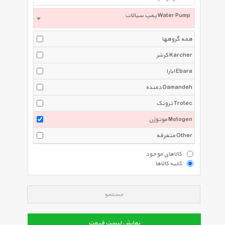
پمپ سیالات Water Pump
همه گروهها
کرشر Karcher
ابارا Ebara
دمنده Damandeh
تروتک Trotec
موتوژن Motogen
متفرقه Other
کالاهای موجود
کلیه کالاها
جستجو
نمایش لیست قیمت