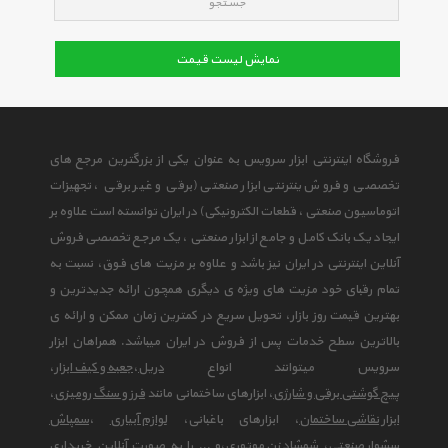
جستجو
نمایش لیست قیمت
فروشگاه اینترنتی ابزار سرویس به عنوان یکی از بزرگترین مرجع های
تخصصی و فروش ینترنتی ابزار صنعتی (برقی و غیر برقی ، تجهیزات
اتوماسیون صنعتی ، قطعات الکترونیکی) در ایران توانسته است علاوه بر
ایجاد یک بانک کامل و جامع از ابزار صنعتی ، یک مرجع تخصصی فروش
آنلاین اینترنتی در ایران نیز باشد و علاوه بر مزیت های فوق، نسبت به
تمام رقبای خود مزیت های ویژه ی دیگری همچون ارائه جدیدترین و
بهترین قیمت روز بازار، تحویل سریع در کمترین زمان ممکن و ارائه ی
بالاترین سطح خدمات پس از فروش در ایران میباشد. همراهان ابزار
سرویس میتوانند انواع
دریل
،
جعبه و کیف ابزار
،
پیچ گوشتی برقی و شارژی
، ابزارهای ساختمانی مانند
فرز و سنگ رومیزی
،
ابزار نقاشی ساختمان
، ابزارهای باغبانی،
لوازم آبیاری
،
سمپاش
سشوار صنعتی
،
شمشاد زن موتوری
،و ... را به صورت آنلاین خریداری