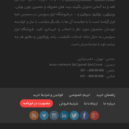
کنند و به آسانی تحویل بگیرند.برند های معروف و معتبری چون بوش،
رونیکس
،
ماکیتا
،
دیوالت
و ... در فروشگاه ابزار سرویس در دسترس شما
قرار گرفته است تا با مقایسه آن ها با یکدیگر متناسب با نیاز و خواسته
خودتان محصول مورد نظر را انتخاب و خریداری کنید. فروشگاه ابزار
سرویس به دنبال ارائه خدمات باکیفیت، رشد روزافزون و تطابق هر چه
بیشتر خود با نیاز مشتریان است.
نشانی : تهران، دفتر مرکزی
ایمیل :
avan.network {at} gmail {dot} com
تلفن :
021 - 888 88 888
فکس :
021 - 888 88 888
راهنمای خرید
حریم خصوصی
قوانین و شرایط خرید
عضویت در خبرنامه
درباره ما
ارتباط با ما
شرایط فروش