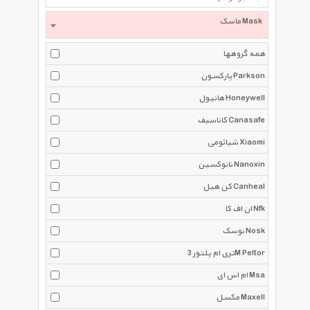
ماسک Mask
همه گروهها
پارکسون Parkson
هانیول Honeywell
کاناسیف Canasafe
شیائومی Xiaomi
نانوکسین Nanoxin
کن هیل Canheal
ان اف کا Nfk
نوسک Nosk
تری ام پلتور 3M Peltor
ام اس ای Msa
مکسل Maxell