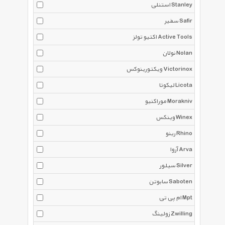
استنلی Stanley
سفیر Safir
اکتیو تولز Active Tools
نولان Nolan
ویکتورینوکس Victorinox
لیکوتا Licota
موراکنیو Morakniv
وینکس Winex
رینو Rhino
آروا Arva
سیلور Silver
سابوتن Saboten
ام پی تی Mpt
زولینگ Zwilling