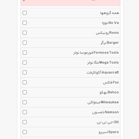
همه گروهها
نووا No Va
رونیکس Ronix
برگر Berger
فورموسا تولز Formosa Tools
مگا تولز Mega Tools
آکواکرفت Aquacraft
فاکس Fox
بهکو Behco
میلواکی Milwaukee
نامسون Namson
جی تی تی Gtt
اسپرو Spero