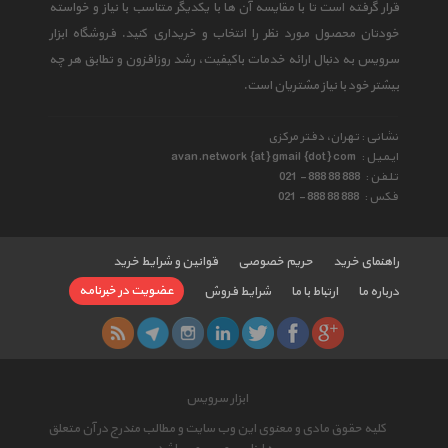
قرار گرفته است تا با مقایسه آن ها با یکدیگر متناسب با نیاز و خواسته
خودتان محصول مورد نظر را انتخاب و خریداری کنید. فروشگاه ابزار
سرویس به دنبال ارائه خدمات باکیفیت، رشد روزافزون و تطابق هر چه
بیشتر خود با نیاز مشتریان است.
نشانی : تهران، دفتر مرکزی
ایمیل :
avan.network {at} gmail {dot} com
تلفن :
021 - 888 88 888
فکس :
021 - 888 88 888
راهنمای خرید
حریم خصوصی
قوانین و شرایط خرید
عضویت در خبرنامه
درباره ما
ارتباط با ما
شرایط فروش
ابزار سرویس
کلیه حقوق مادی و معنوی این وب سایت و مطالب مندرج در آن متعلق