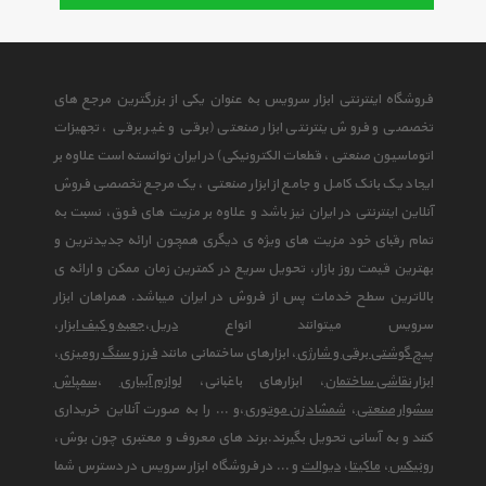
فروشگاه اینترنتی ابزار سرویس به عنوان یکی از بزرگترین مرجع های
تخصصی و فروش ینترنتی ابزار صنعتی (برقی و غیر برقی ، تجهیزات
اتوماسیون صنعتی ، قطعات الکترونیکی) در ایران توانسته است علاوه بر
ایجاد یک بانک کامل و جامع از ابزار صنعتی ، یک مرجع تخصصی فروش
آنلاین اینترنتی در ایران نیز باشد و علاوه بر مزیت های فوق، نسبت به
تمام رقبای خود مزیت های ویژه ی دیگری همچون ارائه جدیدترین و
بهترین قیمت روز بازار، تحویل سریع در کمترین زمان ممکن و ارائه ی
بالاترین سطح خدمات پس از فروش در ایران میباشد. همراهان ابزار
سرویس میتوانند انواع
دریل
،
جعبه و کیف ابزار
،
پیچ گوشتی برقی و شارژی
، ابزارهای ساختمانی مانند
فرز و سنگ رومیزی
،
ابزار نقاشی ساختمان
، ابزارهای باغبانی،
لوازم آبیاری
،
سمپاش
سشوار صنعتی
،
شمشاد زن موتوری
،و ... را به صورت آنلاین خریداری
کنند و به آسانی تحویل بگیرند.برند های معروف و معتبری چون بوش،
رونیکس
،
ماکیتا
،
دیوالت
و ... در فروشگاه ابزار سرویس در دسترس شما