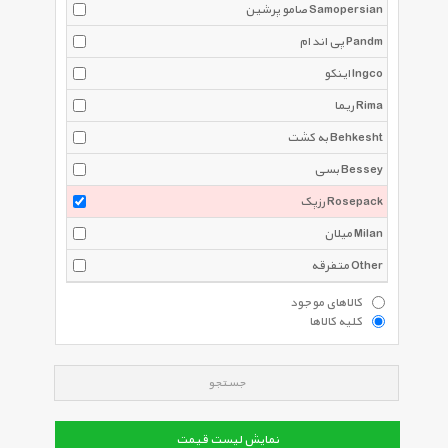
صامو پرشین Samopersian
پی اند ام Pandm
اینکو Ingco
ریما Rima
به کشت Behkesht
بسی Bessey
رزپک Rosepack
میلان Milan
متفرقه Other
کالاهای موجود
کلیه کالاها
جستجو
نمایش لیست قیمت