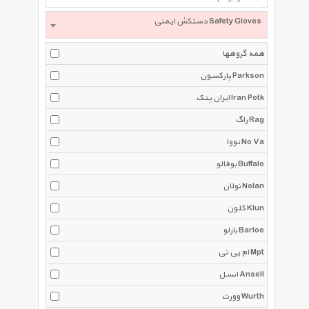
دستکش ایمنی Safety Gloves
همه گروهها
پارکسون Parkson
ایران پتک Iran Potk
راگ Rag
نووا No Va
بوفالو Buffalo
نولان Nolan
کلون Klun
بارلو Barloe
ام پی تی Mpt
انسل Ansell
وورث Wurth