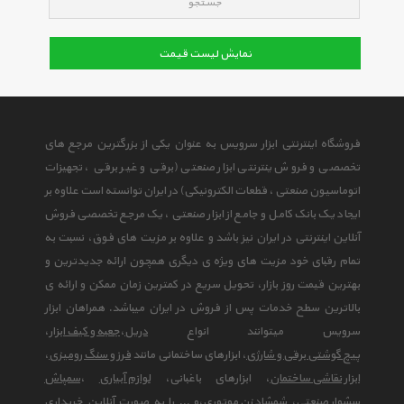
جستجو
نمایش لیست قیمت
فروشگاه اینترنتی ابزار سرویس به عنوان یکی از بزرگترین مرجع های
تخصصی و فروش ینترنتی ابزار صنعتی (برقی و غیر برقی ، تجهیزات
اتوماسیون صنعتی ، قطعات الکترونیکی) در ایران توانسته است علاوه بر
ایجاد یک بانک کامل و جامع از ابزار صنعتی ، یک مرجع تخصصی فروش
آنلاین اینترنتی در ایران نیز باشد و علاوه بر مزیت های فوق، نسبت به
تمام رقبای خود مزیت های ویژه ی دیگری همچون ارائه جدیدترین و
بهترین قیمت روز بازار، تحویل سریع در کمترین زمان ممکن و ارائه ی
بالاترین سطح خدمات پس از فروش در ایران میباشد. همراهان ابزار
سرویس میتوانند انواع
دریل
،
جعبه و کیف ابزار
،
پیچ گوشتی برقی و شارژی
، ابزارهای ساختمانی مانند
فرز و سنگ رومیزی
،
ابزار نقاشی ساختمان
، ابزارهای باغبانی،
لوازم آبیاری
،
سمپاش
سشوار صنعتی
،
شمشاد زن موتوری
،و ... را به صورت آنلاین خریداری