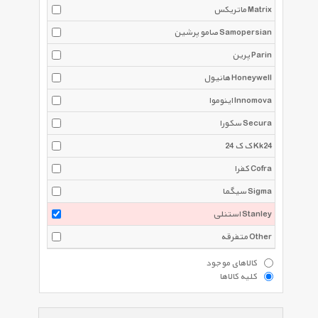
ماتریکس Matrix
صامو پرشین Samopersian
پرین Parin
هانیول Honeywell
اینوموا Innomova
سکورا Secura
ک ک 24 Kk24
کفرا Cofra
سیگما Sigma
استنلی Stanley
متفرقه Other
کالاهای موجود
کلیه کالاها