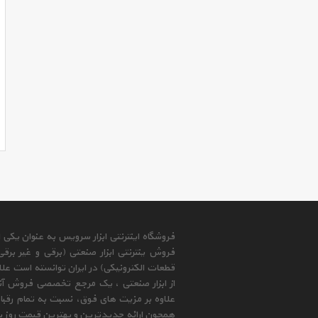
فروشگاه اینترنتی ابزار سرویس به عنوان یکی
فروش ینترنتی ابزار صنعتی (برقی و غیر برق
قطعات الکترونیکی) در ایران توانسته است علا
از ابزار صنعتی ، یک مرجع تخصصی فروش آنلای
علاوه بر مزیت های فوق، نسبت به تمام رقب
همچون ارائه جدیدترین و بهترین قیمت روز با