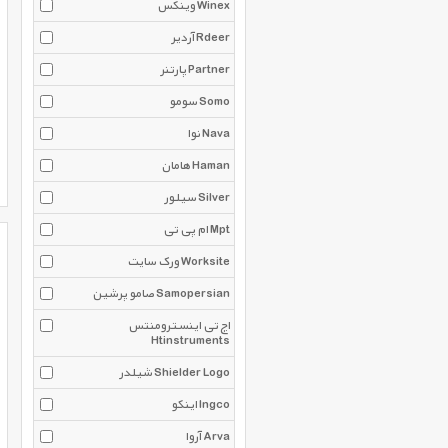
وینکس Winex
آردیر Rdeer
پارتنر Partner
سومو Somo
نوا Nava
هامان Haman
سیلور Silver
ام پی تی Mpt
ورک سایت Worksite
صامو پرشین Samopersian
اچ تی اینسترومنتس
Htinstruments
شیلدر Shielder Logo
اینکو Ingco
آروا Arva