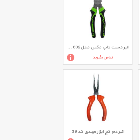
انبر دست تاپ مکس مدلG 602 سایز 8 اینچ
تماس بگیرید
انبر دم کج ابزار مهدی کد 39