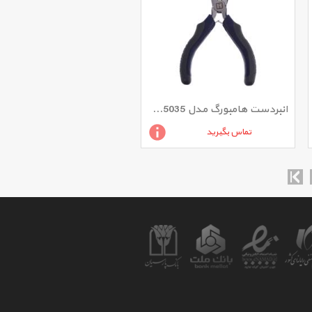
انبردست هامبورگ مدل H5035 سایز 4.5 اینچ
تماس بگیرید