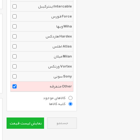
اینترکیبل Intercable
فورس Force
ویها Wiha
هاردکس Hardex
اطلس Atlas
میلان Milan
ورتکس Vortex
سونی Sony
متفرقه Other
کالاهای موجود
کلیه کالاها
جستجو
نمایش لیست قیمت