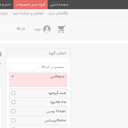
صفحه اصلی
گروه بندی محصولات
اخبار و 
راهنمای خرید
قوانین و شرایط خرید
درباره
ورود
ا
انتخاب گروه
ب
انبر Pliers
همه گروهها
نووا No Va
توسن Tosan
رونیکس Ronix