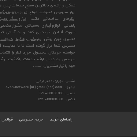
ممکن و ارائه ی بالاترین سطح خدمات پس از 
ابزار سرویس میتوانند انواع
دریل
،
جعبه و کیف
ابزارهای ساختمانی مانند
فرز و سنگ رومی
باغبانی،
لوازم آبیاری
،
سمپاش
سشوار صنعتی
صورت آنلاین خریداری کنند و به آسانی تح
معتبری چون بوش،
رونیکس
،
ماکیتا
،
دیوالت
و
دسترس شما قرار گرفته است تا با مقایسه آن 
خواسته خودتان محصول مورد نظر را انتخاب 
سرویس به دنبال ارائه خدمات باکیفیت، رشد
خود با نیاز مشتریان است.
نشانی : تهران، دفتر مرکزی
ایمیل :
avan.network {at} gmail {dot} com
تلفن :
021 - 888 88 888
فکس :
021 - 888 88 888
راهنمای خرید
حریم خصوصی
قوانین 