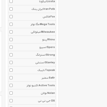
لیکوتا Licota
ایران پتک Iran Potk
فاکس Fox
مگا تولز Mega Tools
میلواکی Milwaukee
رینو Rhino
اسپرو Spero
استرانگ Strong
استنلی Stanley
تاپیک Topeak
سفیر Safir
اکتیو تولز Active Tools
نولان Nolan
جی تی تی Gtt