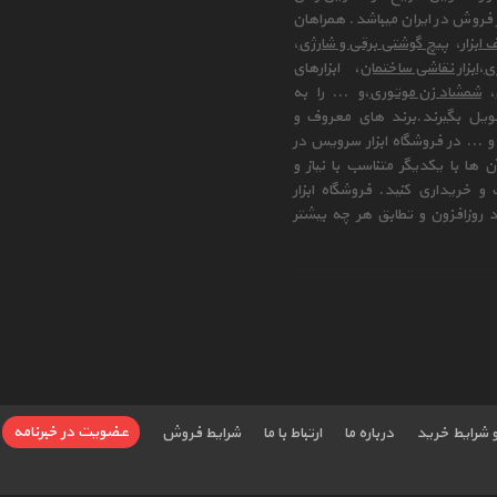
فروش در ایران میباشد. همراهان
 ابزار
،
پیچ گوشتی برقی و شارژی
،
زی
،
ابزار نقاشی ساختمان
، ابزارهای
،
شمشاد زن موتوری
،و ... را به
ویل بگیرند.برند های معروف و
 ... در فروشگاه ابزار سرویس در
ها با یکدیگر متناسب با نیاز و
و خریداری کنید. فروشگاه ابزار
 روزافزون و تطابق هر چه بیشتر
عضویت در خبرنامه
و شرایط خرید
درباره ما
ارتباط با ما
شرایط فروش