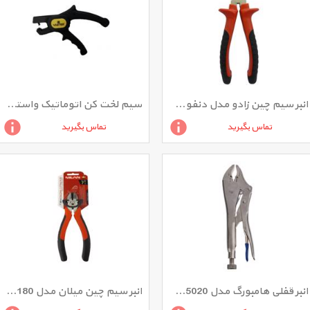
انبر سیم چین زادو مدل دنفوس MHF
سیم لخت کن اتوماتیک واستر مدل vc002
تماس بگیرید
تماس بگیرید
انبر قفلی هامبورگ مدل H5020 سایز 10 اینچ
انبر سیم چین میلان مدل ML-180