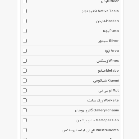
آردیر Rdeer
اکتیو تولز Active Tools
هاردن Harden
پوما Puma
سیلور Silver
آروا Arva
وینکس Winex
متابو Metabo
شیائومی Xiaomi
ام پی تی Mpt
ورک سایت Worksite
گالری روهام Galleryrohaam
صامو پرشین Samopersian
اچ تی اینسترومنتس Htinstruments