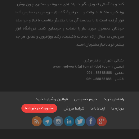
کنند و به آسانی تحویل بگیرند.برند های معروف و معتبری چون بوش،
رونیکس
،
ماکیتا
،
دیوالت
و ... در فروشگاه ابزار سرویس در دسترس شما
قرار گرفته است تا با مقایسه آن ها با یکدیگر متناسب با نیاز و خواسته
خودتان محصول مورد نظر را انتخاب و خریداری کنید. فروشگاه ابزار
سرویس به دنبال ارائه خدمات باکیفیت، رشد روزافزون و تطابق هر چه
بیشتر خود با نیاز مشتریان است.
نشانی : تهران، دفتر مرکزی
ایمیل :
avan.network {at} gmail {dot} com
تلفن :
021 - 888 88 888
فکس :
021 - 888 88 888
راهنمای خرید
حریم خصوصی
قوانین و شرایط خرید
عضویت در خبرنامه
درباره ما
ارتباط با ما
شرایط فروش