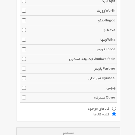
آپیت Apit
وورث Wurth
اینکو Ingco
نوا Nova
ویها Wiha
فورس Force
جک ولف اسکین Jackwolfskin
پارتنر Partner
هیوندای Hyundai
ونوس
متفرقه Other
کالاهای موجود
کلیه کالاها
جستجو