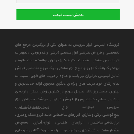
نمایش لیست قیمت
فروشگاه اینترنتی ابزار سرویس به عنوان یکی از بزرگترین مرجع های
تخصصی و فروش ینترنتی ابزار صنعتی (برقی و غیر برقی ، تجهیزات
اتوماسیون صنعتی ، قطعات الکترونیکی) در ایران توانسته است علاوه بر
ایجاد یک بانک کامل و جامع از ابزار صنعتی ، یک مرجع تخصصی فروش
آنلاین اینترنتی در ایران نیز باشد و علاوه بر مزیت های فوق، نسبت به
تمام رقبای خود مزیت های ویژه ی دیگری همچون ارائه جدیدترین و
بهترین قیمت روز بازار، تحویل سریع در کمترین زمان ممکن و ارائه ی
بالاترین سطح خدمات پس از فروش در ایران میباشد. همراهان ابزار
سرویس میتوانند انواع
دریل
،
جعبه و کیف ابزار
،
پیچ گوشتی برقی و شارژی
، ابزارهای ساختمانی مانند
فرز و سنگ رومیزی
،
ابزار نقاشی ساختمان
، ابزارهای باغبانی،
لوازم آبیاری
،
سمپاش
سشوار صنعتی
،
شمشاد زن موتوری
،و ... را به صورت آنلاین خریداری