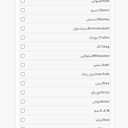
هیوکی Hioki
اسپرو Spero
استنلی Stanley
برننشتول Brennenstuhl
تروتک Trotec
آ ا گ Aeg
میلواکی Milwaukee
سفیر Safir
ایران پتک Iran Potk
ریس Riss
اوریکو Orico
نولان Nolan
سم S.A.M
ایکیا Ikea