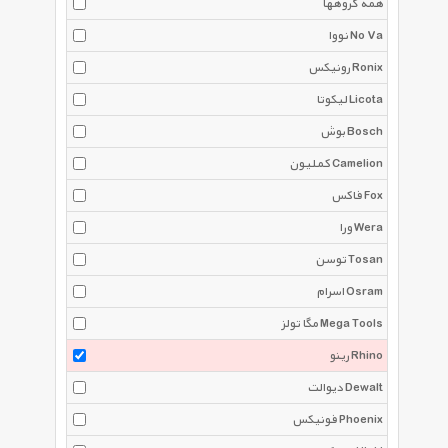
همه گروهها
نووا No Va
رونیکس Ronix
لیکوتا Licota
بوش Bosch
کملیون Camelion
فاکس Fox
ورا Wera
توسن Tosan
اسرام Osram
مگا تولز Mega Tools
رینو Rhino
دیوالت Dewalt
فونیکس Phoenix