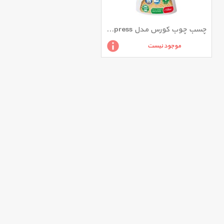
چسب چوب کورس مدل Xpress با ظرفیت 125 میلی لیتری
موجود نیست