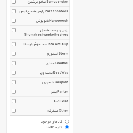
صامو پرشین Samopersian
پارس شعاع توس Parsshoatoos
نانوپوش Nanopoosh
رزین و چسب شمال
Shomalresinandadhesives
ضد لغزش ایستا Ista Anti Slip
استورم Storm
غفاری Ghaffari
بست وی Best Way
کاسپین Caspian
پنتر Panter
تسا Tesa
متفرقه Other
کالاهای موجود
کلیه کالاها