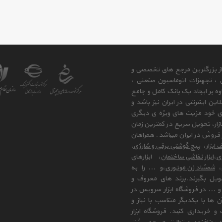
 از بزرگترین مرجع های تخصصی و
ی ، تجهیزات اتوماسیون صنعتی ،
وه بر ایجاد یک بانک کامل و جامع
ن اینترنتی در ایران نیز باشد و
ای خود مزیت های ویژه ی دیگری
زار، تحویل سریع در کمترین زمان
فروش در ایران میباشد. همراهان
 ابزار
،
پیچ گوشتی برقی و شارژی
،
زی
،
ابزار نقاشی ساختمان
، ابزارهای
،
شمشاد زن موتوری
،و ... را به
ویل بگیرند.برند های معروف و
 ... در فروشگاه ابزار سرویس در
ها با یکدیگر متناسب با نیاز و
و خریداری کنید. فروشگاه ابزار