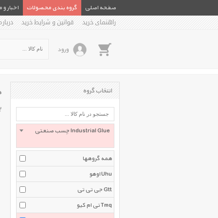
صفحه اصلی
گروه بندی محصولات
اخبار و 
راهنمای خرید
قوانین و شرایط خرید
درباره
ورود
چ
انتخاب گروه
ب
چسب صنعتی Industrial Glue
همه گروهها
اوهو Uhu
جی تی تی Gtt
تی ام کیو Tmq