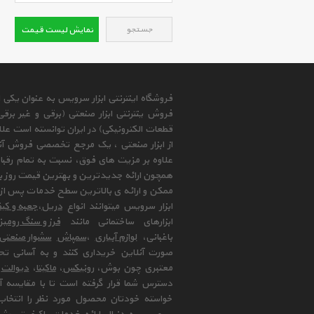
جستجو
نمایش لیست قیمت
فروشگاه اینترنتی ابزار سرویس به عنوان یکی
فروش ینترنتی ابزار صنعتی (برقی و غیر برق
قطعات الکترونیکی) در ایران توانسته است علا
از ابزار صنعتی ، یک مرجع تخصصی فروش آنلای
علاوه بر مزیت های فوق، نسبت به تمام رقب
همچون ارائه جدیدترین و بهترین قیمت روز با
ممکن و ارائه ی بالاترین سطح خدمات پس از 
ابزار سرویس میتوانند انواع
دریل
،
جعبه و کیف
ابزارهای ساختمانی مانند
فرز و سنگ رومی
باغبانی،
لوازم آبیاری
،
سمپاش
سشوار صنعتی
صورت آنلاین خریداری کنند و به آسانی تح
معتبری چون بوش،
رونیکس
،
ماکیتا
،
دیوالت
و
دسترس شما قرار گرفته است تا با مقایسه آن 
خواسته خودتان محصول مورد نظر را انتخاب 