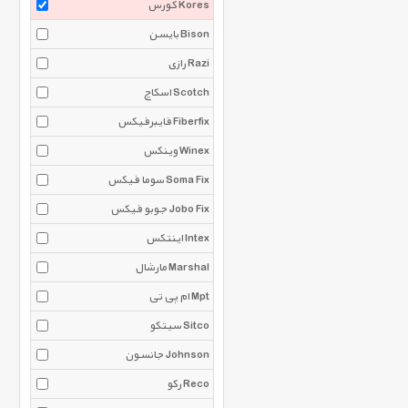
کورس Kores
بایسن Bison
رازی Razi
اسکاچ Scotch
فایبرفیکس Fiberfix
وینکس Winex
سوما فیکس Soma Fix
جوبو فیکس Jobo Fix
اینتکس Intex
مارشال Marshal
ام پی تی Mpt
سیتکو Sitco
جانسون Johnson
رکو Reco