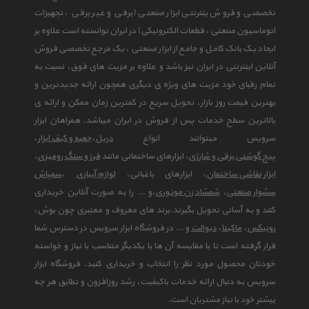
تخصصی و فروش ینترنتی ابزار صنعتی (برقی و غیر برقی ، تجهیزات
اتوماسیون صنعتی ، قطعات الکترونیکی) در ایران توانسته است علاوه بر
ایجاد یک بانک کامل و جامع از ابزار صنعتی ، یک مرجع تخصصی فروش
آنلاین اینترنتی در ایران نیز باشد و علاوه بر مزیت های فوق، نسبت به
تمام رقبای خود مزیت های ویژه ی دیگری همچون ارائه جدیدترین و
بهترین قیمت روز بازار، تحویل سریع در کمترین زمان ممکن و ارائه ی
بالاترین سطح خدمات پس از فروش در ایران میباشد. همراهان ابزار
سرویس میتوانند انواع
دریل
،
جعبه و کیف ابزار
،
پیچ گوشتی برقی و شارژی
، ابزارهای ساختمانی مانند
فرز و سنگ رومیزی
،
ابزار نقاشی ساختمان
، ابزارهای باغبانی،
لوازم آبیاری
،
سمپاش
سشوار صنعتی
،
شمشاد زن موتوری
،و ... را به صورت آنلاین خریداری
کنند و به آسانی تحویل بگیرند.برند های معروف و معتبری چون بوش،
رونیکس
،
ماکیتا
،
دیوالت
و ... در فروشگاه ابزار سرویس در دسترس شما
قرار گرفته است تا با مقایسه آن ها با یکدیگر متناسب با نیاز و خواسته
خودتان محصول مورد نظر را انتخاب و خریداری کنید. فروشگاه ابزار
سرویس به دنبال ارائه خدمات باکیفیت، رشد روزافزون و تطابق هر چه
بیشتر خود با نیاز مشتریان است.