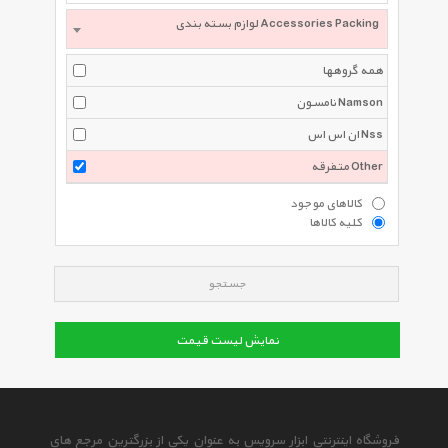
لوازم بسته بندی Accessories Packing
همه گروهها
نامسون Namson
ان اس اس Nss
متفرقه Other
کالاهای موجود
کلیه کالاها
جستجو
نمایش لیست قیمت
فروشگاه اینترنتی ابزار سرویس به عنوان یکی از بزرگترین مرجع های