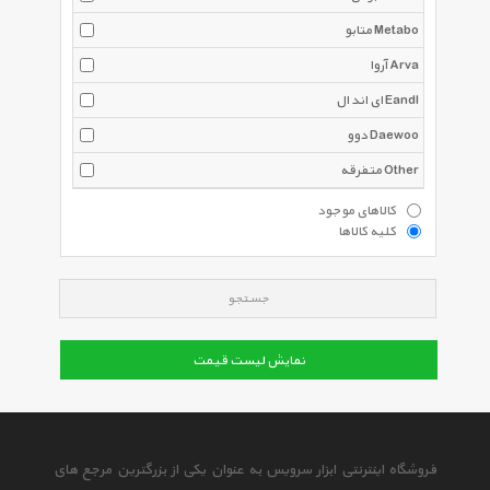
متابو Metabo
آروا Arva
ای اند ال Eandl
دوو Daewoo
متفرقه Other
کالاهای موجود
کلیه کالاها
جستجو
نمایش لیست قیمت
فروشگاه اینترنتی ابزار سرویس به عنوان یکی از بزرگترین مرجع های