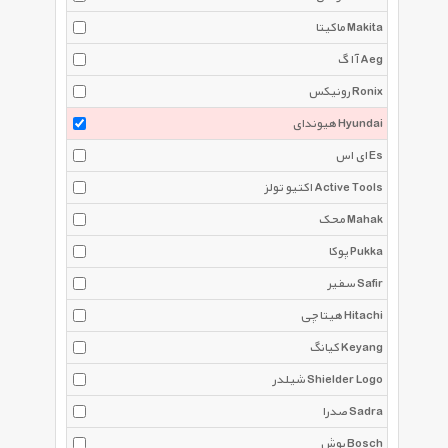
ماکیتا Makita
آ ا گ Aeg
رونیکس Ronix
هیوندای Hyundai
ای اس Es
اکتیو تولز Active Tools
محک Mahak
پوکا Pukka
سفیر Safir
هیتاچی Hitachi
کیانگ Keyang
شیلدر Shielder Logo
صدرا Sadra
بوش Bosch