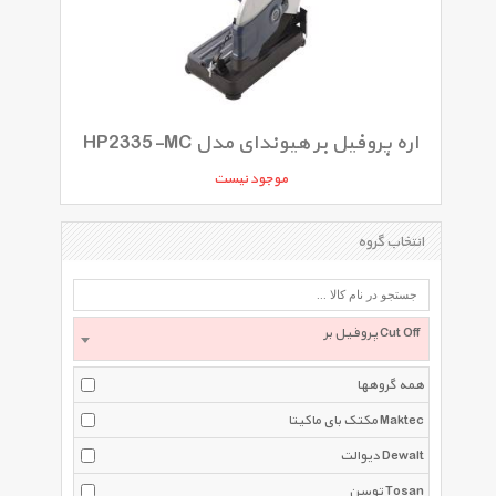
اره پروفیل بر هیوندای مدل HP2335-MC
موجود نیست
انتخاب گروه
پروفیل بر Cut Off
همه گروهها
مکتک بای ماکیتا Maktec
دیوالت Dewalt
توسن Tosan