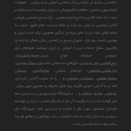
تخصصی و فروش ینترنتی ابزار صنعتی (برقی و غیر برقی ، تجهیزات
اتوماسیون صنعتی ، قطعات الکترونیکی) در ایران توانسته است علاوه بر
ایجاد یک بانک کامل و جامع از ابزار صنعتی ، یک مرجع تخصصی فروش
آنلاین اینترنتی در ایران نیز باشد و علاوه بر مزیت های فوق، نسبت به
تمام رقبای خود مزیت های ویژه ی دیگری همچون ارائه جدیدترین و
بهترین قیمت روز بازار، تحویل سریع در کمترین زمان ممکن و ارائه ی
بالاترین سطح خدمات پس از فروش در ایران میباشد. همراهان ابزار
سرویس میتوانند انواع
دریل
،
جعبه و کیف ابزار
،
پیچ گوشتی برقی و شارژی
، ابزارهای ساختمانی مانند
فرز و سنگ رومیزی
،
ابزار نقاشی ساختمان
، ابزارهای باغبانی،
لوازم آبیاری
،
سمپاش
سشوار صنعتی
،
شمشاد زن موتوری
،و ... را به صورت آنلاین خریداری
کنند و به آسانی تحویل بگیرند.برند های معروف و معتبری چون بوش،
رونیکس
،
ماکیتا
،
دیوالت
و ... در فروشگاه ابزار سرویس در دسترس شما
قرار گرفته است تا با مقایسه آن ها با یکدیگر متناسب با نیاز و خواسته
خودتان محصول مورد نظر را انتخاب و خریداری کنید. فروشگاه ابزار
سرویس به دنبال ارائه خدمات باکیفیت، رشد روزافزون و تطابق هر چه
بیشتر خود با نیاز مشتریان است.