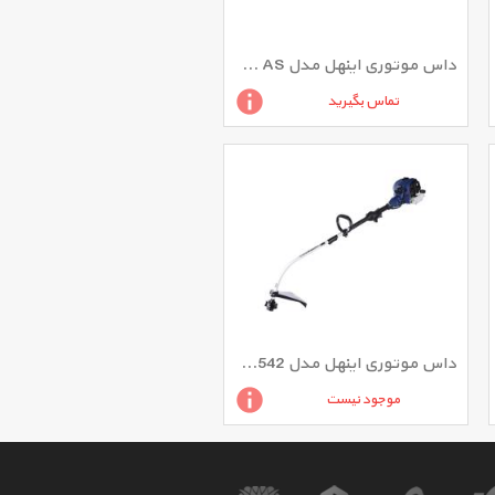
داس موتوری اینهل مدل GE-BC 43 AS
تماس بگیرید
داس موتوری اینهل مدل BG-PT 2542
موجود نیست