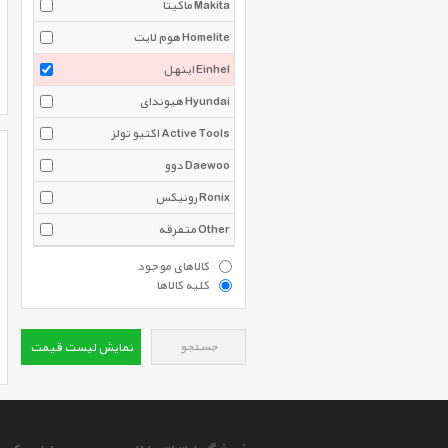
ماکیتا Makita
هوم لایت Homelite
اینهل Einhel
هیوندای Hyundai
اکتیو تولز Active Tools
دوو Daewoo
رونیکس Ronix
متفرقه Other
کالاهای موجود
کلیه کالاها
جستجو
نمایش لیست قیمت