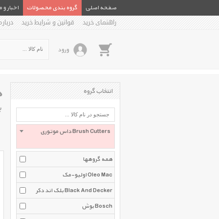
صفحه اصلی
گروه بندی محصولات
اخبار و 
راهنمای خرید
قوانین و شرایط خرید
درباره
ورود
د
انتخاب گروه
ب
داس موتوری Brush Cutters
همه گروهها
اولیو-مک Oleo Mac
بلک اند دکر Black And Decker
بوش Bosch