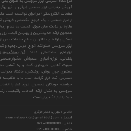
فروشگاه اینترنتی ابزار سرویس به عنوان یکی
فروش ینترنتی ابزار صنعتی (برقی و غیر برق
قطعات الکترونیکی) در ایران توانسته است علا
از ابزار صنعتی ، یک مرجع تخصصی فروش آنلای
علاوه بر مزیت های فوق، نسبت به تمام رقب
همچون ارائه جدیدترین و بهترین قیمت روز با
ممکن و ارائه ی بالاترین سطح خدمات پس از 
ابزار سرویس میتوانند انواع
دریل
،
جعبه و کیف
ابزارهای ساختمانی مانند
فرز و سنگ رومی
باغبانی،
لوازم آبیاری
،
سمپاش
سشوار صنعتی
صورت آنلاین خریداری کنند و به آسانی تح
معتبری چون بوش،
رونیکس
،
ماکیتا
،
دیوالت
و
دسترس شما قرار گرفته است تا با مقایسه آن 
خواسته خودتان محصول مورد نظر را انتخاب 
سرویس به دنبال ارائه خدمات باکیفیت، رشد
خود با نیاز مشتریان است.
نشانی : تهران، دفتر مرکزی
ایمیل :
avan.network {at} gmail {dot} com
تلفن :
021 - 888 88 888
فکس :
021 - 888 88 888