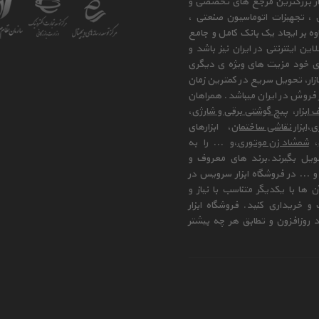
 از بزرگترین مرجع های تخصصی و
ی ، تجهیزات اتوماسیون صنعتی ،
وه بر ایجاد یک بانک کامل و جامع
ن اینترنتی در ایران نیز باشد و
ای خود مزیت های ویژه ی دیگری
زار، تحویل سریع در کمترین زمان
فروش در ایران میباشد. همراهان
 ابزار
،
پیچ گوشتی برقی و شارژی
،
زی
،
ابزار نقاشی ساختمان
، ابزارهای
،
شمشاد زن موتوری
،و ... را به
ویل بگیرند.برند های معروف و
 ... در فروشگاه ابزار سرویس در
ها با یکدیگر متناسب با نیاز و
و خریداری کنید. فروشگاه ابزار
 روزافزون و تطابق هر چه بیشتر