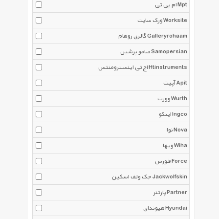
ام پی تی Mpt
ورک سایت Worksite
گالری روهام Galleryrohaam
صامو پرشین Samopersian
اچ تی اینسترومنتس Htinstruments
آپیت Apit
وورث Wurth
اینکو Ingco
نوا Nova
ویها Wiha
فورس Force
جک ولف اسکین Jackwolfskin
پارتنر Partner
هیوندای Hyundai