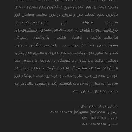
بهترین قیمت روز بازار، تحویل سریع در کمترین زمان ممکن و ارائه ی
بالاترین سطح خدمات پس از فروش در ایران میباشد. همراهان ابزار
سرویس میتوانند انواع
دریل
،
جعبه و کیف ابزار
،
پیچ گوشتی برقی و شارژی
، ابزارهای ساختمانی مانند
فرز و سنگ رومیزی
،
ابزار نقاشی ساختمان
، ابزارهای باغبانی،
لوازم آبیاری
،
سمپاش
سشوار صنعتی
،
شمشاد زن موتوری
،و ... را به صورت آنلاین خریداری
کنند و به آسانی تحویل بگیرند.برند های معروف و معتبری چون بوش،
رونیکس
،
ماکیتا
،
دیوالت
و ... در فروشگاه ابزار سرویس در دسترس شما
قرار گرفته است تا با مقایسه آن ها با یکدیگر متناسب با نیاز و خواسته
خودتان محصول مورد نظر را انتخاب و خریداری کنید. فروشگاه ابزار
سرویس به دنبال ارائه خدمات باکیفیت، رشد روزافزون و تطابق هر چه
بیشتر خود با نیاز مشتریان است.
نشانی : تهران، دفتر مرکزی
ایمیل :
avan.network {at} gmail {dot} com
تلفن :
021 - 888 88 888
فکس :
021 - 888 88 888