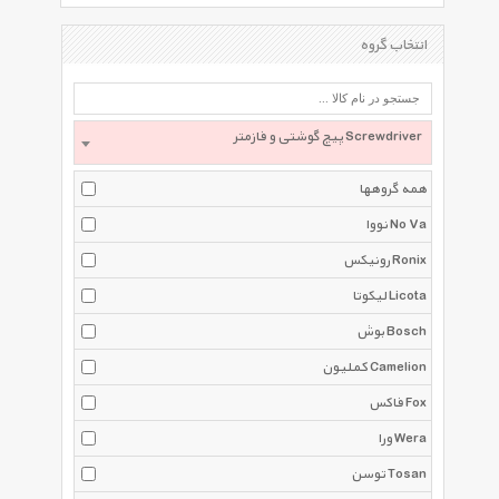
انتخاب گروه
پیچ گوشتی و فازمتر Screwdriver
همه گروهها
نووا No Va
رونیکس Ronix
لیکوتا Licota
بوش Bosch
کملیون Camelion
فاکس Fox
ورا Wera
توسن Tosan