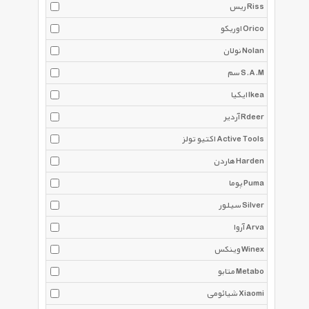
ریس Riss
اوریکو Orico
نولان Nolan
سم S.A.M
ایکیا Ikea
آردیر Rdeer
اکتیو تولز Active Tools
هاردن Harden
پوما Puma
سیلور Silver
آروا Arva
وینکس Winex
متابو Metabo
شیائومی Xiaomi