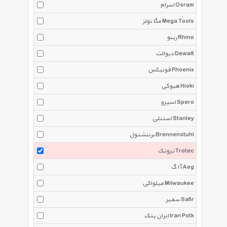
اسرام Osram
مگا تولز Mega Tools
رینو Rhino
دیوالت Dewalt
فونیکس Phoenix
هیوکی Hioki
اسپرو Spero
استنلی Stanley
برننشتول Brennenstuhl
تروتک Trotec
آ ا گ Aeg
میلواکی Milwaukee
سفیر Safir
ایران پتک Iran Potk