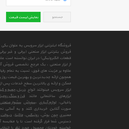
جستجو
نمایش لیست قیمت
فروشگاه اینترنتی ابزار سرویس به عنوان یکی
فروش ینترنتی ابزار صنعتی (برقی و غیر برق
قطعات الکترونیکی) در ایران توانسته است علا
از ابزار صنعتی ، یک مرجع تخصصی فروش آنلای
علاوه بر مزیت های فوق، نسبت به تمام رقب
همچون ارائه جدیدترین و بهترین قیمت روز با
ممکن و ارائه ی بالاترین سطح خدمات پس از 
ابزار سرویس میتوانند انواع
دریل
،
جعبه و کیف
ابزارهای ساختمانی مانند
فرز و سنگ رومی
باغبانی،
لوازم آبیاری
،
سمپاش
سشوار صنعتی
صورت آنلاین خریداری کنند و به آسانی تح
معتبری چون بوش،
رونیکس
،
ماکیتا
،
دیوالت
و
دسترس شما قرار گرفته است تا با مقایسه آن 
خواسته خودتان محصول مورد نظر را انتخاب 