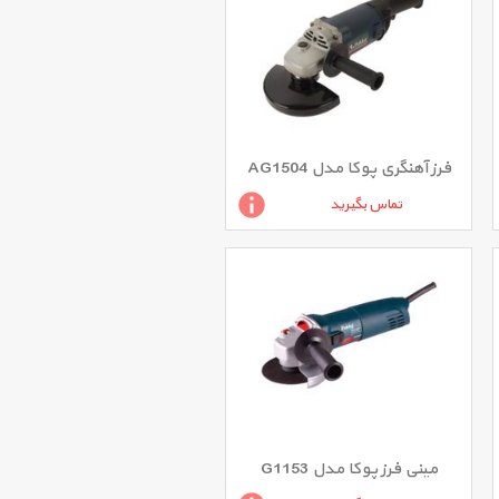
فرز آهنگری پوکا مدل AG1504
تماس بگیرید
مینی فرز پوکا مدل G1153