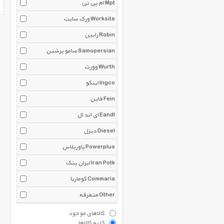
ام پی تی Mpt
ورک سایت Worksite
رابین Robin
صامو پرشین Samopersian
وورث Wurth
اینکو Ingco
فاین Fein
ای اند ال Eandl
دیزل Diesel
پاورپلاس Powerplus
ایران پتک Iran Potk
کوماریا Commaria
متفرقه Other
کالاهای موجود
کلیه کالاها