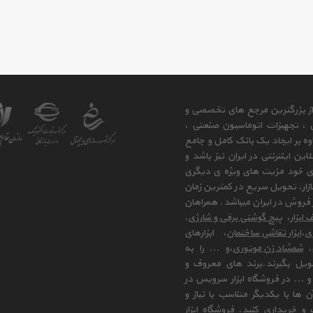
 از بزرگترین مرجع های تخصصی و
ی ، تجهیزات اتوماسیون صنعتی ،
وه بر ایجاد یک بانک کامل و جامع
ن اینترنتی در ایران نیز باشد و
ای خود مزیت های ویژه ی دیگری
زار، تحویل سریع در کمترین زمان
فروش در ایران میباشد. همراهان
 ابزار
،
پیچ گوشتی برقی و شارژی
،
زی
،
ابزار نقاشی ساختمان
، ابزارهای
،
شمشاد زن موتوری
،و ... را به
ویل بگیرند.برند های معروف و
 ... در فروشگاه ابزار سرویس در
ها با یکدیگر متناسب با نیاز و
و خریداری کنید. فروشگاه ابزار