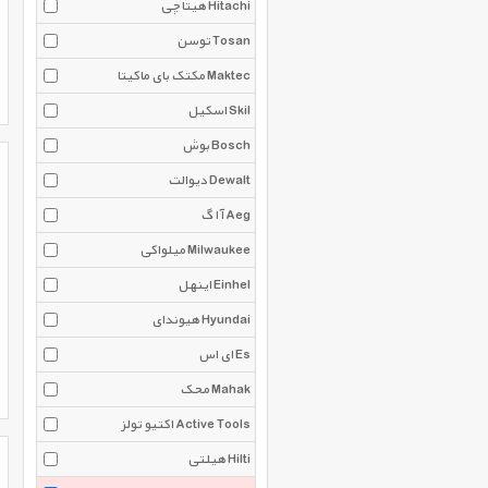
هیتاچی Hitachi
توسن Tosan
مکتک بای ماکیتا Maktec
اسکیل Skil
بوش Bosch
دیوالت Dewalt
آ ا گ Aeg
میلواکی Milwaukee
اینهل Einhel
هیوندای Hyundai
ای اس Es
محک Mahak
اکتیو تولز Active Tools
هیلتی Hilti