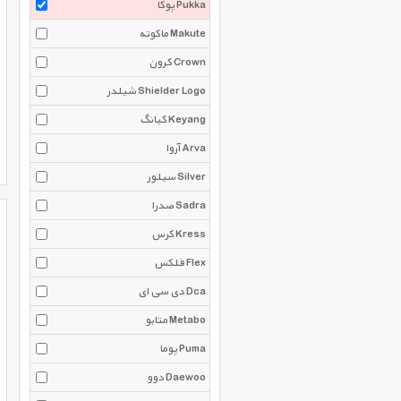
پوکا Pukka
ماکوته Makute
کرون Crown
شیلدر Shielder Logo
کیانگ Keyang
آروا Arva
سیلور Silver
صدرا Sadra
کرس Kress
فلکس Flex
دی سی ای Dca
متابو Metabo
پوما Puma
دوو Daewoo