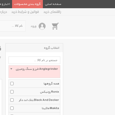
صفحه اصلی
گروه بندی محصولات
اخبار و 
راهنمای خرید
قوانین و شرایط خرید
درباره
ورود
ف
انتخاب گروه
ب
فرز و سنگ رومیزی Anglegrinder
همه گروهها
رونیکس Ronix
بلک اند دکر Black And Decker
ماکیتا Makita