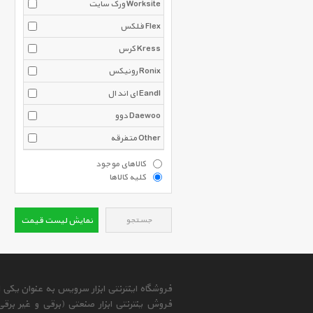
ورک سایت Worksite
فلکس Flex
کرس Kress
رونیکس Ronix
ای اند ال Eandl
دوو Daewoo
متفرقه Other
کالاهای موجود
کلیه کالاها
جستجو
نمایش لیست قیمت
فروشگاه اینترنتی ابزار سرویس به عنوان یکی
فروش ینترنتی ابزار صنعتی (برقی و غیر برق