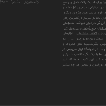
وه بر ایجاد یک بانک کامل و جامع
ن اینترنتی در ایران نیز باشد و
ای خود مزیت های ویژه ی دیگری
زار، تحویل سریع در کمترین زمان
فروش در ایران میباشد. همراهان
 ابزار
،
پیچ گوشتی برقی و شارژی
،
زی
،
ابزار نقاشی ساختمان
، ابزارهای
،
شمشاد زن موتوری
،و ... را به
ویل بگیرند.برند های معروف و
 ... در فروشگاه ابزار سرویس در
ها با یکدیگر متناسب با نیاز و
و خریداری کنید. فروشگاه ابزار
 روزافزون و تطابق هر چه بیشتر