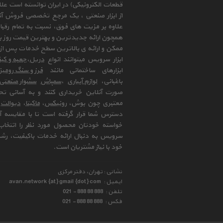
قطعات الکترونیکی) در ایران توانسته است علا
از ابزار صنعتی ، یک مرجع تخصصی فروش آنلای
علاوه بر مزیت های فوق، نسبت به تمام رقب
همچون ارائه جدیدترین و بهترین قیمت روز با
ممکن و ارائه ی بالاترین سطح خدمات پس از 
ابزار سرویس میتوانند انواع
دریل
،
جعبه و کیف
ابزارهای ساختمانی مانند
فرز و سنگ رومی
باغبانی،
لوازم آبیاری
،
سمپاش
سشوار صنعتی
صورت آنلاین خریداری کنند و به آسانی تح
معتبری چون بوش،
رونیکس
،
ماکیتا
،
دیوالت
و
دسترس شما قرار گرفته است تا با مقایسه آن 
خواسته خودتان محصول مورد نظر را انتخاب 
سرویس به دنبال ارائه خدمات باکیفیت، رشد
خود با نیاز مشتریان است.
نشانی : تهران، دفتر مرکزی
ایمیل :
avan.network {at} gmail {dot} com
تلفن :
021 - 888 88 888
فکس :
021 - 888 88 888