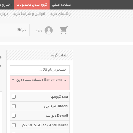
صفحه اصلی
گروه بندی محصولات
اخبار و 
راهنمای خرید
قوانین و شرایط خرید
درباره
ورود
د
انتخاب گروه
ب
دستگاه سنباده زن Sandingmachine
همه گروهها
هیتاچی Hitachi
دیوالت Dewalt
بلک اند دکر Black And Decker