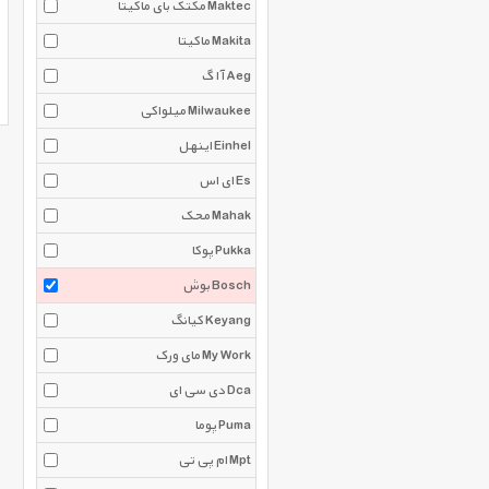
مکتک بای ماکیتا Maktec
ماکیتا Makita
آ ا گ Aeg
میلواکی Milwaukee
اینهل Einhel
ای اس Es
محک Mahak
پوکا Pukka
بوش Bosch
کیانگ Keyang
مای ورک My Work
دی سی ای Dca
پوما Puma
ام پی تی Mpt