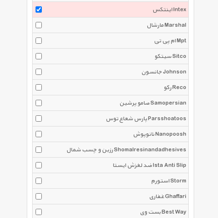
اینتکس Intex
مارشال Marshal
ام پی تی Mpt
سیتکو Sitco
جانسون Johnson
رکو Reco
صامو پرشین Samopersian
پارس شعاع توس Parsshoatoos
نانوپوش Nanopoosh
رزین و چسب شمال Shomalresinandadhesives
ضد لغزش ایستا Ista Anti Slip
استورم Storm
غفاری Ghaffari
بست وی Best Way