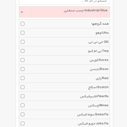
چسب صنعتی Industrial Glue
همه گروهها
اوهو Uhu
جی تی تی Gtt
تی ام کیو Tmq
کورس Kores
بایسن Bison
رازی Razi
اسکاچ Scotch
فایبرفیکس Fiberfix
وینکس Winex
سوما فیکس Soma Fix
جوبو فیکس Jobo Fix