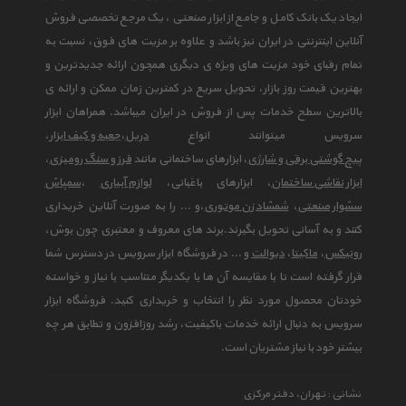
ایجاد یک بانک کامل و جامع از ابزار صنعتی ، یک مرجع تخصصی فروش
آنلاین اینترنتی در ایران نیز باشد و علاوه بر مزیت های فوق، نسبت به
تمام رقبای خود مزیت های ویژه ی دیگری همچون ارائه جدیدترین و
بهترین قیمت روز بازار، تحویل سریع در کمترین زمان ممکن و ارائه ی
بالاترین سطح خدمات پس از فروش در ایران میباشد. همراهان ابزار
سرویس میتوانند انواع
دریل
،
جعبه و کیف ابزار
،
پیچ گوشتی برقی و شارژی
، ابزارهای ساختمانی مانند
فرز و سنگ رومیزی
،
ابزار نقاشی ساختمان
، ابزارهای باغبانی،
لوازم آبیاری
،
سمپاش
سشوار صنعتی
،
شمشاد زن موتوری
،و ... را به صورت آنلاین خریداری
کنند و به آسانی تحویل بگیرند.برند های معروف و معتبری چون بوش،
رونیکس
،
ماکیتا
،
دیوالت
و ... در فروشگاه ابزار سرویس در دسترس شما
قرار گرفته است تا با مقایسه آن ها با یکدیگر متناسب با نیاز و خواسته
خودتان محصول مورد نظر را انتخاب و خریداری کنید. فروشگاه ابزار
سرویس به دنبال ارائه خدمات باکیفیت، رشد روزافزون و تطابق هر چه
بیشتر خود با نیاز مشتریان است.
نشانی : تهران، دفتر مرکزی