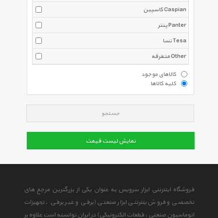
کاسپین Caspian
پنتر Panter
تسا Tesa
متفرقه Other
کالاهای موجود
کلیه کالاها
جستجو
نمایش لیست قیمت
فروشگاه اینترنتی ابزار سرویس به عنوان یکی از بزرگترین مرجع های
تخصصی و فروش ینترنتی ابزار صنعتی (برقی و غیر برقی ، تجهیزات
اتوماسیون صنعتی ، قطعات الکترونیکی) در ایران توانسته است علاوه بر