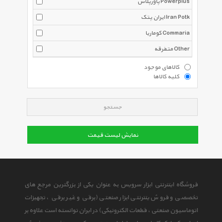
پاورپلاس Powerplus
ایران پتک Iran Potk
کوماریا Commaria
متفرقه Other
کالاهای موجود
کلیه کالاها
جستجو
نمایش لیست قیمت
فروشگاه اینترنتی ابزار سرویس به عنوان یکی از بزرگترین مرجع های
تخصصی و فروش ینترنتی ابزار صنعتی (برقی و غیر برقی ، تجهیزات
اتوماسیون صنعتی ، قطعات الکترونیکی) در ایران توانسته است علاوه بر