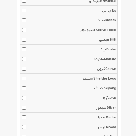
هیوندای Hyundai
ای اس Es
محک Mahak
اکتیو تولز Active Tools
هیلتی Hilti
پوکا Pukka
ماکوته Makute
کرون Crown
شیلدر Shielder Logo
کیانگ Keyang
آروا Arva
سیلور Silver
صدرا Sadra
کرس Kress