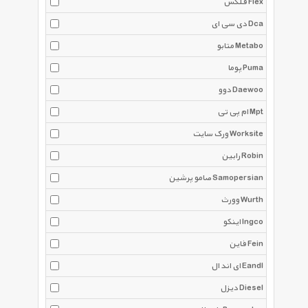
فلکس Flex
دی سی ای Dca
متابو Metabo
پوما Puma
دوو Daewoo
ام پی تی Mpt
ورک سایت Worksite
رابین Robin
صامو پرشین Samopersian
وورث Wurth
اینکو Ingco
فاین Fein
ای اند ال Eandl
دیزل Diesel