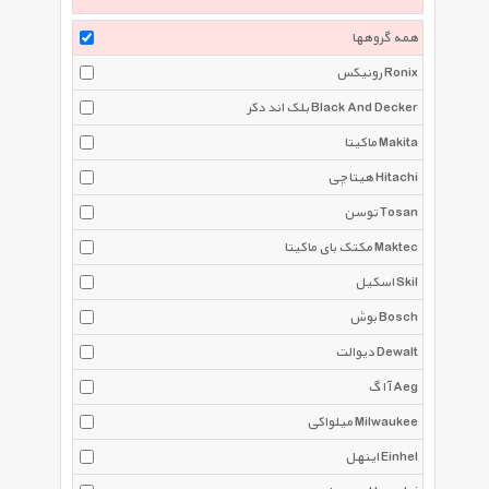
همه گروهها
رونیکس Ronix
بلک اند دکر Black And Decker
ماکیتا Makita
هیتاچی Hitachi
توسن Tosan
مکتک بای ماکیتا Maktec
اسکیل Skil
بوش Bosch
دیوالت Dewalt
آ ا گ Aeg
میلواکی Milwaukee
اینهل Einhel