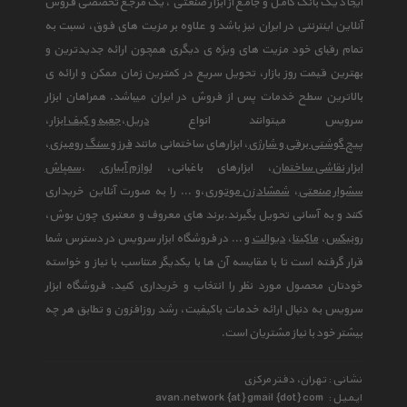
ایجاد یک بانک کامل و جامع از ابزار صنعتی ، یک مرجع تخصصی فروش
آنلاین اینترنتی در ایران نیز باشد و علاوه بر مزیت های فوق، نسبت به
تمام رقبای خود مزیت های ویژه ی دیگری همچون ارائه جدیدترین و
بهترین قیمت روز بازار، تحویل سریع در کمترین زمان ممکن و ارائه ی
بالاترین سطح خدمات پس از فروش در ایران میباشد. همراهان ابزار
سرویس میتوانند انواع
دریل
،
جعبه و کیف ابزار
،
پیچ گوشتی برقی و شارژی
، ابزارهای ساختمانی مانند
فرز و سنگ رومیزی
،
ابزار نقاشی ساختمان
، ابزارهای باغبانی،
لوازم آبیاری
،
سمپاش
سشوار صنعتی
،
شمشاد زن موتوری
،و ... را به صورت آنلاین خریداری
کنند و به آسانی تحویل بگیرند.برند های معروف و معتبری چون بوش،
رونیکس
،
ماکیتا
،
دیوالت
و ... در فروشگاه ابزار سرویس در دسترس شما
قرار گرفته است تا با مقایسه آن ها با یکدیگر متناسب با نیاز و خواسته
خودتان محصول مورد نظر را انتخاب و خریداری کنید. فروشگاه ابزار
سرویس به دنبال ارائه خدمات باکیفیت، رشد روزافزون و تطابق هر چه
بیشتر خود با نیاز مشتریان است.
نشانی : تهران، دفتر مرکزی
ایمیل :
avan.network {at} gmail {dot} com