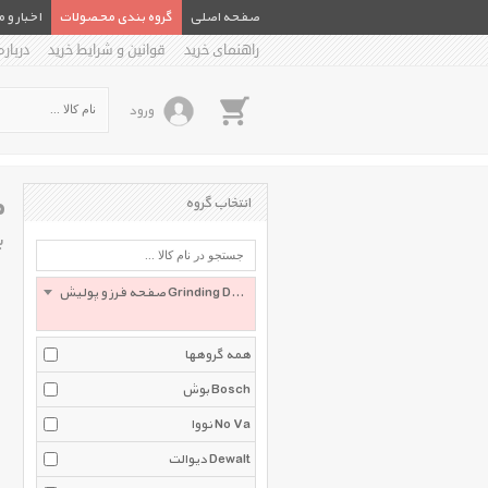
صفحه اصلی
گروه بندی محصولات
اخبار و 
راهنمای خرید
قوانین و شرایط خرید
درباره
ورود
ص
انتخاب گروه
ب
صفحه فرز و پولیش Grinding Disc
همه گروهها
بوش Bosch
نووا No Va
دیوالت Dewalt