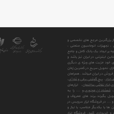
 از بزرگترین مرجع های تخصصی و
ی ، تجهیزات اتوماسیون صنعتی ،
وه بر ایجاد یک بانک کامل و جامع
ن اینترنتی در ایران نیز باشد و
ای خود مزیت های ویژه ی دیگری
زار، تحویل سریع در کمترین زمان
فروش در ایران میباشد. همراهان
 ابزار
،
پیچ گوشتی برقی و شارژی
،
زی
،
ابزار نقاشی ساختمان
، ابزارهای
،
شمشاد زن موتوری
،و ... را به
ویل بگیرند.برند های معروف و
 ... در فروشگاه ابزار سرویس در
ها با یکدیگر متناسب با نیاز و
و خریداری کنید. فروشگاه ابزار