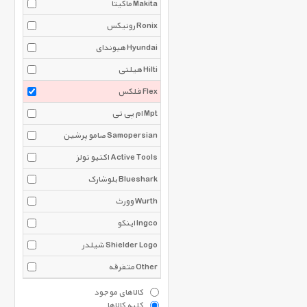
ماکیتا Makita
رونیکس Ronix
هیوندای Hyundai
هیلتی Hilti
فلکس Flex
ام پی تی Mpt
صامو پرشین Samopersian
اکتیو تولز Active Tools
بلوشارک Blueshark
وورث Wurth
اینکو Ingco
شیلدر Shielder Logo
متفرقه Other
کالاهای موجود
کلیه کالاها