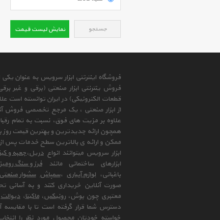
جستجو
نمایش لیست قیمت
فروشگاه اینترنتی ابزار سرویس به عنوان یکی
فروش ینترنتی ابزار صنعتی (برقی و غیر برق
قطعات الکترونیکی) در ایران توانسته است علا
از ابزار صنعتی ، یک مرجع تخصصی فروش آنلای
علاوه بر مزیت های فوق، نسبت به تمام رقب
همچون ارائه جدیدترین و بهترین قیمت روز با
ممکن و ارائه ی بالاترین سطح خدمات پس از 
ابزار سرویس میتوانند انواع
دریل
،
جعبه و کیف
ابزارهای ساختمانی مانند
فرز و سنگ رومی
باغبانی،
لوازم آبیاری
،
سمپاش
سشوار صنعتی
صورت آنلاین خریداری کنند و به آسانی تح
معتبری چون بوش،
رونیکس
،
ماکیتا
،
دیوالت
و
دسترس شما قرار گرفته است تا با مقایسه آن 
خواسته خودتان محصول مورد نظر را انتخاب 