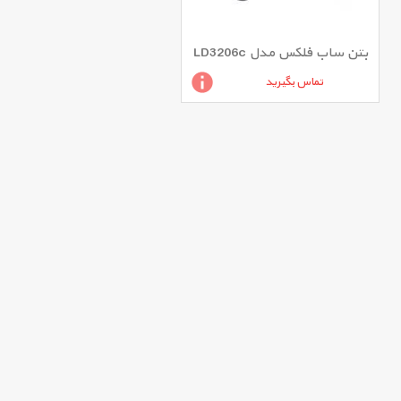
بتن ساب فلکس مدل LD3206c
تماس بگیرید