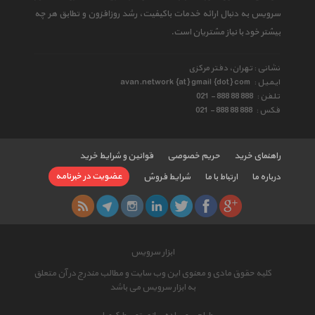
سرویس به دنبال ارائه خدمات باکیفیت، رشد روزافزون و تطابق هر چه
بیشتر خود با نیاز مشتریان است.
نشانی : تهران، دفتر مرکزی
ایمیل :
avan.network {at} gmail {dot} com
تلفن :
021 - 888 88 888
فکس :
021 - 888 88 888
راهنمای خرید
حریم خصوصی
قوانین و شرایط خرید
عضویت در خبرنامه
درباره ما
ارتباط با ما
شرایط فروش
ابزار سرویس
کلیه حقوق مادی و معنوی این وب سایت و مطالب مندرج در آن متعلق
به ابزار سرویس می باشد