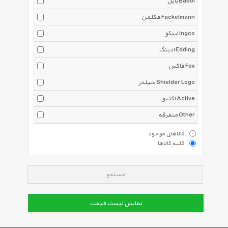
بابل Babol
فکلمن Fackelmann
اینکو Ingco
ادینگ Edding
فاکس Fox
شیلدر Shielder Logo
اکتیو Active
متفرقه Other
کالاهای موجود
کلیه کالاها
جستجو
نمایش لیست قیمت