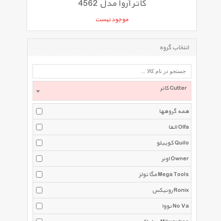
کاتر آروا مدل 4562
موجود نیست
انتخاب گروه
کاتر Cutter
همه گروهها
الفا Olfa
کوییلو Quilo
اونر Owner
مگا تولز Mega Tools
رونیکس Ronix
نووا No Va