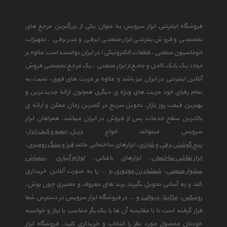
فروشگاه اینترنتی ابزار سرویس به عنوان یکی از بزرگترین مرجع های
تخصصی و فروش ینترنتی ابزار صنعتی (برقی و غیر برقی ، تجهیزات
اتوماسیون صنعتی ، قطعات الکترونیکی) در ایران توانسته است علاوه بر
ایجاد یک بانک کامل و جامع از ابزار صنعتی ، یک مرجع تخصصی فروش
آنلاین اینترنتی در ایران نیز باشد و علاوه بر مزیت های فوق، نسبت به
تمام رقبای خود مزیت های ویژه ی دیگری همچون ارائه جدیدترین و
بهترین قیمت روز بازار، تحویل سریع در کمترین زمان ممکن و ارائه ی
بالاترین سطح خدمات پس از فروش در ایران میباشد. همراهان ابزار
سرویس میتوانند انواع
دریل
،
جعبه و کیف ابزار
،
پیچ گوشتی برقی و شارژی
، ابزارهای ساختمانی مانند
فرز و سنگ رومیزی
،
ابزار نقاشی ساختمان
، ابزارهای باغبانی،
لوازم آبیاری
،
سمپاش
سشوار صنعتی
،
شمشاد زن موتوری
،و ... را به صورت آنلاین خریداری
کنند و به آسانی تحویل بگیرند.برند های معروف و معتبری چون بوش،
رونیکس
،
ماکیتا
،
دیوالت
و ... در فروشگاه ابزار سرویس در دسترس شما
قرار گرفته است تا با مقایسه آن ها با یکدیگر متناسب با نیاز و خواسته
خودتان محصول مورد نظر را انتخاب و خریداری کنید. فروشگاه ابزار