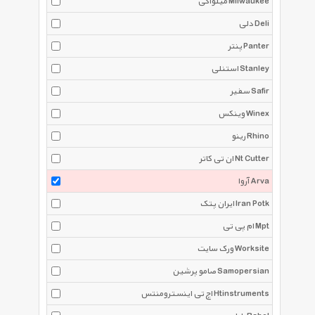
میلواکی Milwaukee
دلی Deli
پنتر Panter
استنلی Stanley
سفیر Safir
وینکس Winex
رینو Rhino
ان تی کاتر Nt Cutter
آروا Arva
ایران پتک Iran Potk
ام پی تی Mpt
ورک سایت Worksite
صامو پرشین Samopersian
اچ تی اینسترومنتس Htinstruments