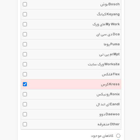
بوش Bosch
کیانگ Keyang
مای ورک My Work
دی سی ای Dca
پوما Puma
ام پی تی Mpt
ورک سایت Worksite
فلکس Flex
کرس Kress
رونیکس Ronix
ای اند ال Eandl
دوو Daewoo
متفرقه Other
کالاهای موجود