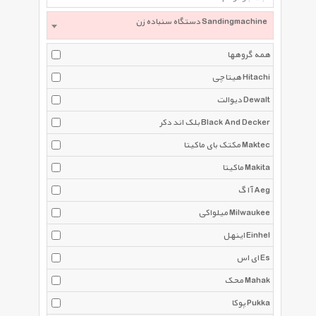
دستگاه سنباده زن Sandingmachine
همه گروهها
هیتاچی Hitachi
دیوالت Dewalt
بلک اند دکر Black And Decker
مکتک بای ماکیتا Maktec
ماکیتا Makita
آ ا گ Aeg
میلواکی Milwaukee
اینهل Einhel
ای اس Es
محک Mahak
پوکا Pukka