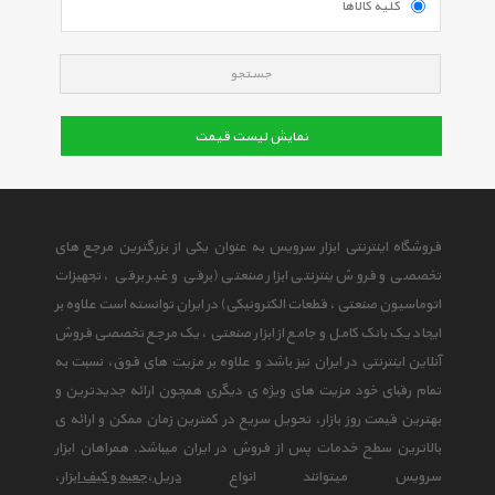
کلیه کالاها
جستجو
نمایش لیست قیمت
فروشگاه اینترنتی ابزار سرویس به عنوان یکی از بزرگترین مرجع های
تخصصی و فروش ینترنتی ابزار صنعتی (برقی و غیر برقی ، تجهیزات
اتوماسیون صنعتی ، قطعات الکترونیکی) در ایران توانسته است علاوه بر
ایجاد یک بانک کامل و جامع از ابزار صنعتی ، یک مرجع تخصصی فروش
آنلاین اینترنتی در ایران نیز باشد و علاوه بر مزیت های فوق، نسبت به
تمام رقبای خود مزیت های ویژه ی دیگری همچون ارائه جدیدترین و
بهترین قیمت روز بازار، تحویل سریع در کمترین زمان ممکن و ارائه ی
بالاترین سطح خدمات پس از فروش در ایران میباشد. همراهان ابزار
سرویس میتوانند انواع
دریل
،
جعبه و کیف ابزار
،