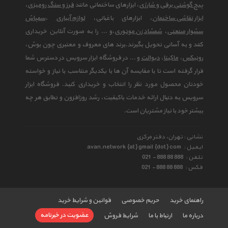
پیچ گوشتی برقی و شارژی
، ابزارهای ساختمانی مانند
فرز و سنگ رومیزی
،
ابزار نقاشی ساختمان
، ابزارهای باغبانی،
لوازم آبیاری
،
سمپاش
سشوار صنعتی
،
شمشاد زن موتوری
،و ... را به صورت آنلاین خریداری
کنند و به آسانی تحویل بگیرند.برند های معروف و معتبری چون بوش،
رونیکس
،
ماکیتا
،
دیوالت
و ... در فروشگاه ابزار سرویس در دسترس شما
قرار گرفته است تا با مقایسه آن ها با یکدیگر متناسب با نیاز و خواسته
خودتان محصول مورد نظر را انتخاب و خریداری کنید. فروشگاه ابزار
سرویس به دنبال ارائه خدمات باکیفیت، رشد روزافزون و تطابق هر چه
بیشتر خود با نیاز مشتریان است.
نشانی : تهران، دفتر مرکزی
ایمیل :
avan.network {at} gmail {dot} com
تلفن :
021 - 888 88 888
فکس :
021 - 888 88 888
راهنمای خرید
حریم خصوصی
قوانین و شرایط خرید
عضویت در خبرنامه
درباره ما
ارتباط با ما
شرایط فروش