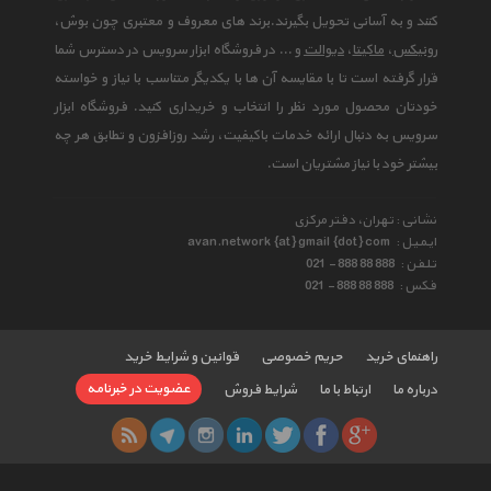
کنند و به آسانی تحویل بگیرند.برند های معروف و معتبری چون بوش،
رونیکس
،
ماکیتا
،
دیوالت
و ... در فروشگاه ابزار سرویس در دسترس شما
قرار گرفته است تا با مقایسه آن ها با یکدیگر متناسب با نیاز و خواسته
خودتان محصول مورد نظر را انتخاب و خریداری کنید. فروشگاه ابزار
سرویس به دنبال ارائه خدمات باکیفیت، رشد روزافزون و تطابق هر چه
بیشتر خود با نیاز مشتریان است.
نشانی : تهران، دفتر مرکزی
ایمیل :
avan.network {at} gmail {dot} com
تلفن :
021 - 888 88 888
فکس :
021 - 888 88 888
راهنمای خرید
حریم خصوصی
قوانین و شرایط خرید
عضویت در خبرنامه
درباره ما
ارتباط با ما
شرایط فروش