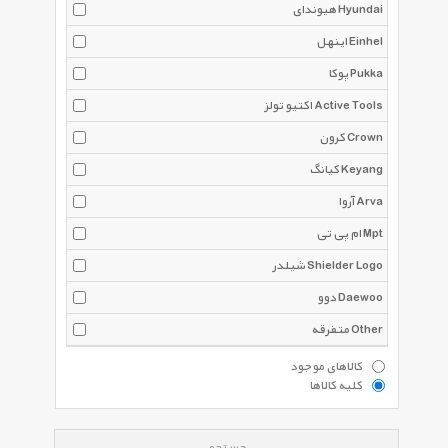
هیوندای Hyundai
اینهل Einhel
پوکا Pukka
اکتیو تولز Active Tools
کرون Crown
کیانگ Keyang
آروا Arva
ام پی تی Mpt
شیلدر Shielder Logo
دوو Daewoo
متفرقه Other
کالاهای موجود
کلیه کالاها
جستجو