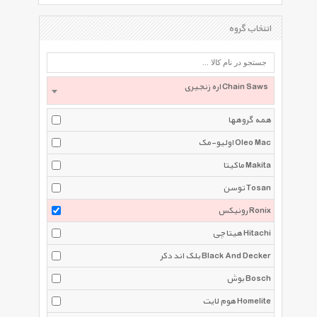
انتخاب گروه
اره زنجیری Chain Saws
همه گروهها
اولیو-مک Oleo Mac
ماکیتا Makita
توسن Tosan
رونیکس Ronix
هیتاچی Hitachi
بلک اند دکر Black And Decker
بوش Bosch
هوم لایت Homelite