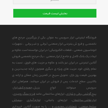
نمایش لیست قیمت
فروشگاه اینترنتی ابزار سرویس به عنوان یکی از بزرگترین مرجع های
تخصصی و فروش ینترنتی ابزار صنعتی (برقی و غیر برقی ، تجهیزات
اتوماسیون صنعتی ، قطعات الکترونیکی) در ایران توانسته است علاوه بر
ایجاد یک بانک کامل و جامع از ابزار صنعتی ، یک مرجع تخصصی فروش
آنلاین اینترنتی در ایران نیز باشد و علاوه بر مزیت های فوق، نسبت به
تمام رقبای خود مزیت های ویژه ی دیگری همچون ارائه جدیدترین و
بهترین قیمت روز بازار، تحویل سریع در کمترین زمان ممکن و ارائه ی
بالاترین سطح خدمات پس از فروش در ایران میباشد. همراهان ابزار
سرویس میتوانند انواع
دریل
،
جعبه و کیف ابزار
،
پیچ گوشتی برقی و شارژی
، ابزارهای ساختمانی مانند
فرز و سنگ رومیزی
،
ابزار نقاشی ساختمان
، ابزارهای باغبانی،
لوازم آبیاری
،
سمپاش
سشوار صنعتی
،
شمشاد زن موتوری
،و ... را به صورت آنلاین خریداری