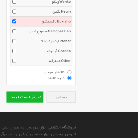
ونکو Wenko
نگین Negin
باکسیشو Boxisho
صامو پرشین Samopersian
یک ارتباط 1Ertebat
گرانیت Granite
متفرقه Other
کالاهای موجود
کلیه کالاها
جستجو
نمایش لیست قیمت
فروشگاه اینترنتی ابزار سرویس به عنوان یکی
فروش ینترنتی ابزار صنعتی (برقی و غیر برق