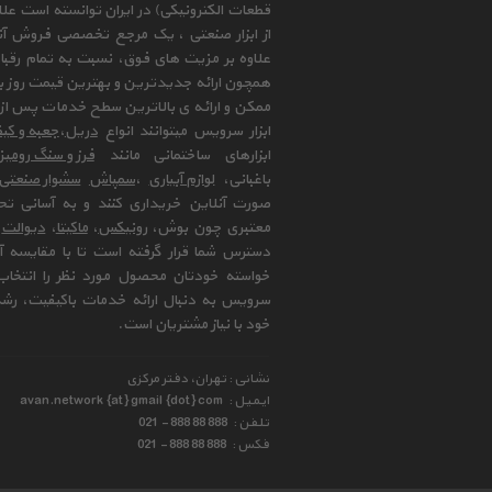
قطعات الکترونیکی) در ایران توانسته است علا
از ابزار صنعتی ، یک مرجع تخصصی فروش آنلای
علاوه بر مزیت های فوق، نسبت به تمام رقب
همچون ارائه جدیدترین و بهترین قیمت روز با
ممکن و ارائه ی بالاترین سطح خدمات پس از 
ابزار سرویس میتوانند انواع
دریل
،
جعبه و کیف
ابزارهای ساختمانی مانند
فرز و سنگ رومی
باغبانی،
لوازم آبیاری
،
سمپاش
سشوار صنعتی
صورت آنلاین خریداری کنند و به آسانی تح
معتبری چون بوش،
رونیکس
،
ماکیتا
،
دیوالت
و
دسترس شما قرار گرفته است تا با مقایسه آن 
خواسته خودتان محصول مورد نظر را انتخاب 
سرویس به دنبال ارائه خدمات باکیفیت، رشد
خود با نیاز مشتریان است.
نشانی : تهران، دفتر مرکزی
ایمیل :
avan.network {at} gmail {dot} com
تلفن :
021 - 888 88 888
فکس :
021 - 888 88 888