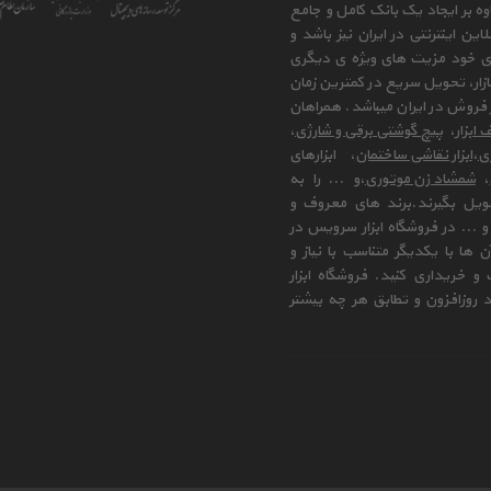
وه بر ایجاد یک بانک کامل و جامع
ن اینترنتی در ایران نیز باشد و
ای خود مزیت های ویژه ی دیگری
زار، تحویل سریع در کمترین زمان
فروش در ایران میباشد. همراهان
 ابزار
،
پیچ گوشتی برقی و شارژی
،
زی
،
ابزار نقاشی ساختمان
، ابزارهای
،
شمشاد زن موتوری
،و ... را به
ویل بگیرند.برند های معروف و
 ... در فروشگاه ابزار سرویس در
ها با یکدیگر متناسب با نیاز و
و خریداری کنید. فروشگاه ابزار
 روزافزون و تطابق هر چه بیشتر