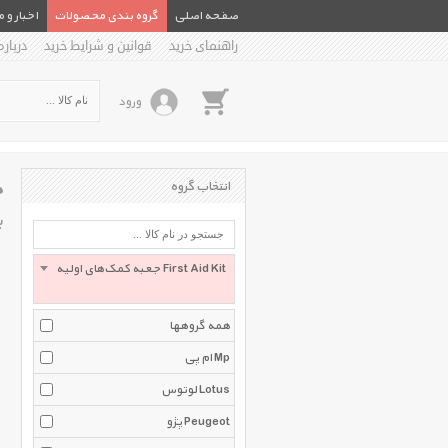
صفحه اصلی
گروه بندی محصولات
اخبار و 
راهنمای خرید
قوانین و شرایط خرید
درباره
ورود
ج
انتخاب گروه
ب
جعبه کمک‌های اولیه First Aid Kit
همه گروهها
ام پی Mp
لوتوس Lotus
پژو Peugeot