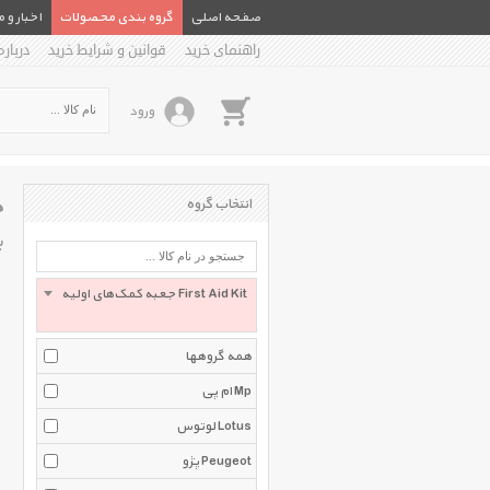
صفحه اصلی
گروه بندی محصولات
اخبار و 
راهنمای خرید
قوانین و شرایط خرید
درباره
ورود
ج
انتخاب گروه
ب
جعبه کمک‌های اولیه First Aid Kit
همه گروهها
ام پی Mp
لوتوس Lotus
پژو Peugeot