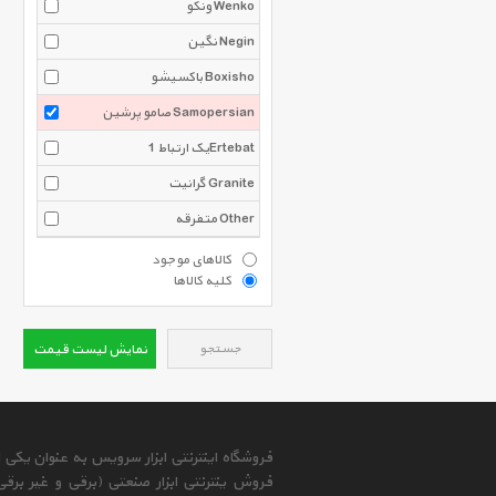
ونکو Wenko
نگین Negin
باکسیشو Boxisho
صامو پرشین Samopersian
یک ارتباط 1Ertebat
گرانیت Granite
متفرقه Other
کالاهای موجود
کلیه کالاها
جستجو
نمایش لیست قیمت
فروشگاه اینترنتی ابزار سرویس به عنوان یکی
فروش ینترنتی ابزار صنعتی (برقی و غیر برق