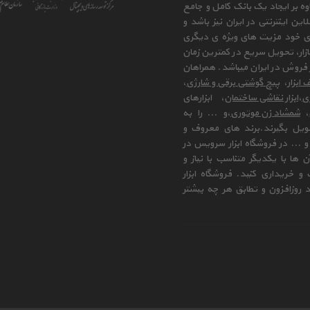
وه بر ایجاد یک بانک کامل و جامع
ن اینترنتی در ایران نیز باشد و
ای خود مزیت های ویژه ی دیگری
زار، تحویل سریع در کمترین زمان
فروش در ایران میباشد. همراهان
 ابزار
،
پیچ گوشتی برقی و شارژی
،
زی
،
ابزار نقاشی ساختمان
، ابزارهای
،
شمشاد زن موتوری
،و ... را به
ویل بگیرند.برند های معروف و
 ... در فروشگاه ابزار سرویس در
ها با یکدیگر متناسب با نیاز و
و خریداری کنید. فروشگاه ابزار
 روزافزون و تطابق هر چه بیشتر