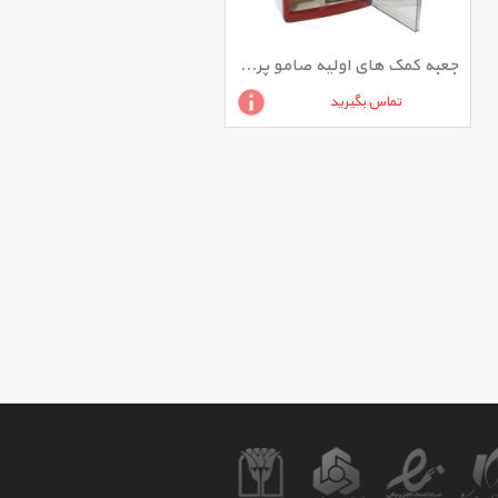
جعبه کمک های اولیه صامو پرشین مدل 47901
تماس بگیرید