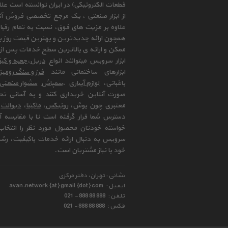
قطعات الکترونیکی) در ایران توانسته است علا
از ابزار صنعتی ، یک مرجع تخصصی فروش آنلای
علاوه بر مزیت های فوق، نسبت به تمام رقب
همچون ارائه جدیدترین و بهترین قیمت روز با
ممکن و ارائه ی بالاترین سطح خدمات پس از 
ابزار سرویس میتوانند انواع
دریل
،
جعبه و کیف
ابزارهای ساختمانی مانند
فرز و سنگ رومی
باغبانی،
لوازم آبیاری
،
سمپاش
سشوار صنعتی
صورت آنلاین خریداری کنند و به آسانی تح
معتبری چون بوش،
رونیکس
،
ماکیتا
،
دیوالت
و
دسترس شما قرار گرفته است تا با مقایسه آن 
خواسته خودتان محصول مورد نظر را انتخاب 
سرویس به دنبال ارائه خدمات باکیفیت، رشد
خود با نیاز مشتریان است.
نشانی : تهران، دفتر مرکزی
ایمیل :
avan.network {at} gmail {dot} com
تلفن :
021 - 888 88 888
فکس :
021 - 888 88 888