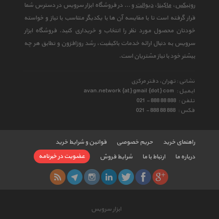
رونیکس
،
ماکیتا
،
دیوالت
و ... در فروشگاه ابزار سرویس در دسترس شما
قرار گرفته است تا با مقایسه آن ها با یکدیگر متناسب با نیاز و خواسته
خودتان محصول مورد نظر را انتخاب و خریداری کنید. فروشگاه ابزار
سرویس به دنبال ارائه خدمات باکیفیت، رشد روزافزون و تطابق هر چه
بیشتر خود با نیاز مشتریان است.
نشانی : تهران، دفتر مرکزی
ایمیل :
avan.network {at} gmail {dot} com
تلفن :
021 - 888 88 888
فکس :
021 - 888 88 888
راهنمای خرید
حریم خصوصی
قوانین و شرایط خرید
عضویت در خبرنامه
درباره ما
ارتباط با ما
شرایط فروش
ابزار سرویس