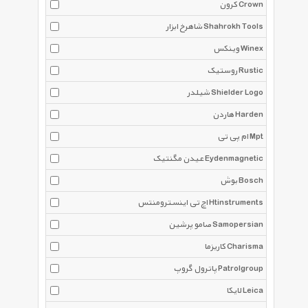
کرون Crown
شاهرخ ابزار Shahrokh Tools
وینکس Winex
روستیک Rustic
شیلدر Shielder Logo
هاردن Harden
ام پی تی Mpt
عیدن مگنتیک Eydenmagnetic
بوش Bosch
اچ تی اینسترومنتس Htinstruments
صامو پرشین Samopersian
کاریزما Charisma
پاترول گروپ Patrolgroup
لایکا Leica