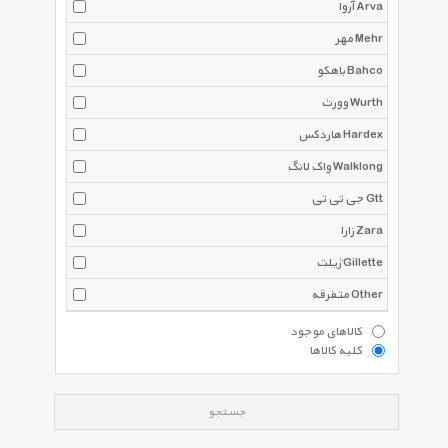
آروا Arva
مهر Mehr
باهکو Bahco
وورث Wurth
هاردکس Hardex
واک لانگ Walklong
جی تی تی Gtt
زارا Zara
ژیلت Gillette
متفرقه Other
کالاهای موجود
کلیه کالاها
جستجو