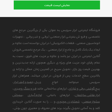
نمایش لیست قیمت
فروشگاه اینترنتی ابزار سرویس به عنوان یکی از بزرگترین مرجع های
تخصصی و فروش ینترنتی ابزار صنعتی (برقی و غیر برقی ، تجهیزات
اتوماسیون صنعتی ، قطعات الکترونیکی) در ایران توانسته است علاوه بر
ایجاد یک بانک کامل و جامع از ابزار صنعتی ، یک مرجع تخصصی فروش
آنلاین اینترنتی در ایران نیز باشد و علاوه بر مزیت های فوق، نسبت به
تمام رقبای خود مزیت های ویژه ی دیگری همچون ارائه جدیدترین و
بهترین قیمت روز بازار، تحویل سریع در کمترین زمان ممکن و ارائه ی
بالاترین سطح خدمات پس از فروش در ایران میباشد. همراهان ابزار
سرویس میتوانند انواع
دریل
،
جعبه و کیف ابزار
،
پیچ گوشتی برقی و شارژی
، ابزارهای ساختمانی مانند
فرز و سنگ رومیزی
،
ابزار نقاشی ساختمان
، ابزارهای باغبانی،
لوازم آبیاری
،
سمپاش
سشوار صنعتی
،
شمشاد زن موتوری
،و ... را به صورت آنلاین خریداری
کنند و به آسانی تحویل بگیرند.برند های معروف و معتبری چون بوش،