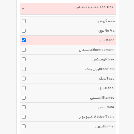
جعبه و کیف ابزار Tool Box
همه گروهها
نووا No Va
مانو Mano
مانسمان Mannesmann
رونیکس Ronix
ایران پتک Iran Potk
تایگ Tayg
بابل Babol
استنلی Stanley
سفیر Safir
اکتیو تولز Active Tools
اینهل Einhel