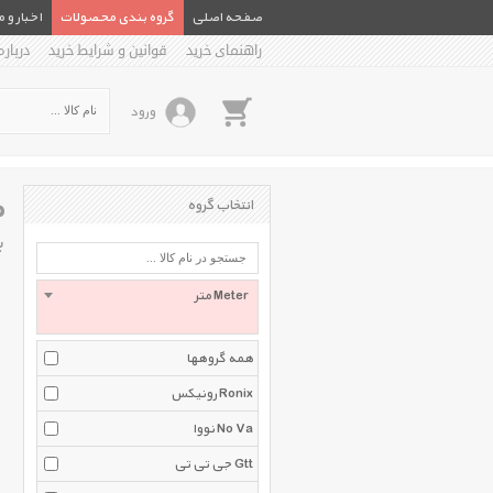
صفحه اصلی
گروه بندی محصولات
اخبار و 
راهنمای خرید
قوانین و شرایط خرید
درباره
ورود
م
انتخاب گروه
ب
متر Meter
همه گروهها
رونیکس Ronix
نووا No Va
جی تی تی Gtt