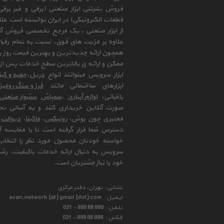
فروش ینترنتی ابزار صنعتی (برقی و غیر برق
قطعات الکترونیکی) در ایران توانسته است علا
از ابزار صنعتی ، یک مرجع تخصصی فروش آنلای
علاوه بر مزیت های فوق، نسبت به تمام رقب
همچون ارائه جدیدترین و بهترین قیمت روز با
ممکن و ارائه ی بالاترین سطح خدمات پس از 
ابزار سرویس میتوانند انواع
دریل
،
جعبه و کیف
ابزارهای ساختمانی مانند
فرز و سنگ رومی
باغبانی،
لوازم آبیاری
،
سمپاش
سشوار صنعتی
صورت آنلاین خریداری کنند و به آسانی تح
معتبری چون بوش،
رونیکس
،
ماکیتا
،
دیوالت
و
دسترس شما قرار گرفته است تا با مقایسه آن 
خواسته خودتان محصول مورد نظر را انتخاب 
سرویس به دنبال ارائه خدمات باکیفیت، رشد
خود با نیاز مشتریان است.
نشانی : تهران، دفتر مرکزی
ایمیل :
avan.network {at} gmail {dot} com
تلفن :
021 - 888 88 888
فکس :
021 - 888 88 888