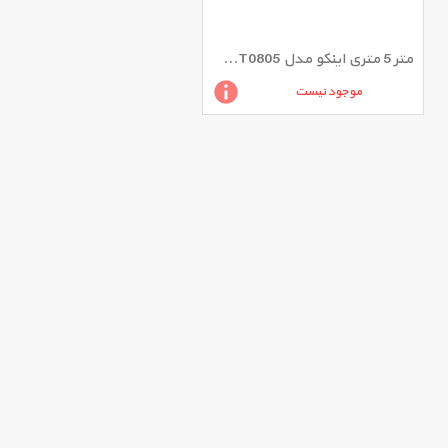
متر 5 متری اینکو مدل HSMT0805
موجود نیست