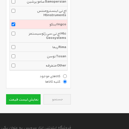
صامو پرشین Samopersian
اچ تی اینسترومنتس
Htinstruments
اینکو Ingco
اچ تی سی ژئوسیستمز Htc
Geosystems
ریما Rima
توسن Tosan
متفرقه Other
کالاهای موجود
کلیه کالاها
جستجو
نمایش لیست قیمت
فروشگاه اینترنتی ابزار سرویس به عنوان یکی