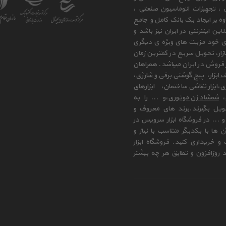
ی ، تجهیزات اتوماسیون صنعتی ،
وه بر ایجاد یک بانک کامل و جامع
ن اینترنتی در ایران نیز باشد و
ای خود مزیت های ویژه ی دیگری
زار، تحویل سریع در کمترین زمان
فروش در ایران میباشد. همراهان
 ابزار
،
پیچ گوشتی برقی و شارژی
،
زی
،
ابزار نقاشی ساختمان
، ابزارهای
،
شمشاد زن موتوری
،و ... را به
ویل بگیرند.برند های معروف و
 ... در فروشگاه ابزار سرویس در
ها با یکدیگر متناسب با نیاز و
و خریداری کنید. فروشگاه ابزار
 روزافزون و تطابق هر چه بیشتر