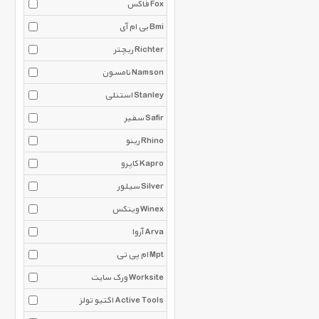
فاکس Fox
بی ام آی Bmi
ریچتر Richter
نامسون Namson
استنلی Stanley
سفیر Safir
رینو Rhino
کاپرو Kapro
سیلور Silver
وینکس Winex
آروا Arva
ام پی تی Mpt
ورک سایت Worksite
اکتیو تولز Active Tools