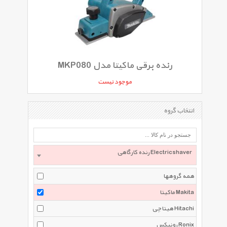
رنده برقی ماکیتا مدل MKP080
موجود نیست
انتخاب گروه
رنده کارگاهی Electricshaver
همه گروهها
ماکیتا Makita
هیتاچی Hitachi
رونیکس Ronix