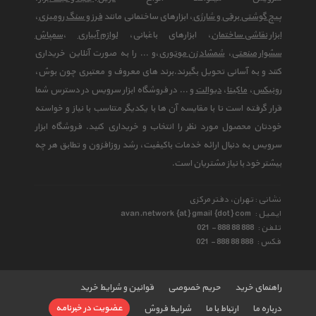
پیچ گوشتی برقی و شارژی
، ابزارهای ساختمانی مانند
فرز و سنگ رومیزی
،
ابزار نقاشی ساختمان
، ابزارهای باغبانی،
لوازم آبیاری
،
سمپاش
سشوار صنعتی
،
شمشاد زن موتوری
،و ... را به صورت آنلاین خریداری
کنند و به آسانی تحویل بگیرند.برند های معروف و معتبری چون بوش،
رونیکس
،
ماکیتا
،
دیوالت
و ... در فروشگاه ابزار سرویس در دسترس شما
قرار گرفته است تا با مقایسه آن ها با یکدیگر متناسب با نیاز و خواسته
خودتان محصول مورد نظر را انتخاب و خریداری کنید. فروشگاه ابزار
سرویس به دنبال ارائه خدمات باکیفیت، رشد روزافزون و تطابق هر چه
بیشتر خود با نیاز مشتریان است.
نشانی : تهران، دفتر مرکزی
ایمیل :
avan.network {at} gmail {dot} com
تلفن :
021 - 888 88 888
فکس :
021 - 888 88 888
راهنمای خرید
حریم خصوصی
قوانین و شرایط خرید
عضویت در خبرنامه
درباره ما
ارتباط با ما
شرایط فروش