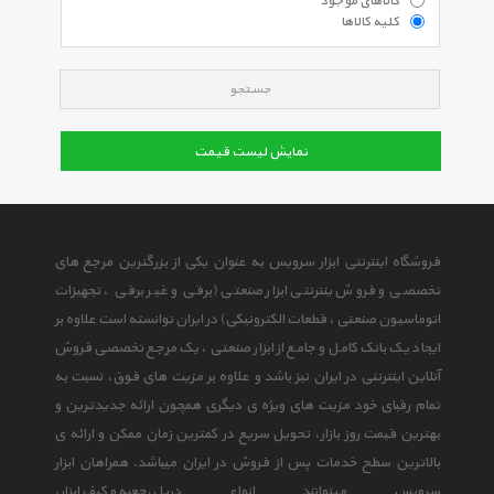
کالاهای موجود
کلیه کالاها
جستجو
نمایش لیست قیمت
فروشگاه اینترنتی ابزار سرویس به عنوان یکی از بزرگترین مرجع های
تخصصی و فروش ینترنتی ابزار صنعتی (برقی و غیر برقی ، تجهیزات
اتوماسیون صنعتی ، قطعات الکترونیکی) در ایران توانسته است علاوه بر
ایجاد یک بانک کامل و جامع از ابزار صنعتی ، یک مرجع تخصصی فروش
آنلاین اینترنتی در ایران نیز باشد و علاوه بر مزیت های فوق، نسبت به
تمام رقبای خود مزیت های ویژه ی دیگری همچون ارائه جدیدترین و
بهترین قیمت روز بازار، تحویل سریع در کمترین زمان ممکن و ارائه ی
بالاترین سطح خدمات پس از فروش در ایران میباشد. همراهان ابزار
سرویس میتوانند انواع
دریل
،
جعبه و کیف ابزار
،