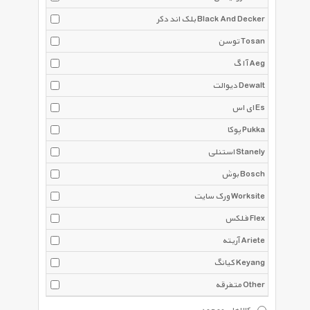
بلک اند دکر Black And Decker
توسن Tosan
آ ا گ Aeg
دیوالت Dewalt
ای اس Es
پوکا Pukka
استنلی Stanely
بوش Bosch
ورک سایت Worksite
فلکس Flex
آریته Ariete
کیانگ Keyang
متفرقه Other