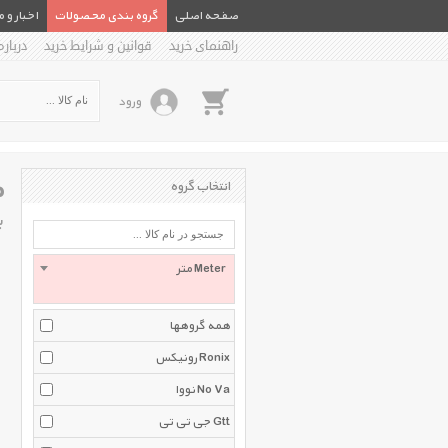
صفحه اصلی
گروه بندی محصولات
اخبار و 
راهنمای خرید
قوانین و شرایط خرید
درباره
ورود
م
انتخاب گروه
ب
متر Meter
همه گروهها
رونیکس Ronix
نووا No Va
جی تی تی Gtt