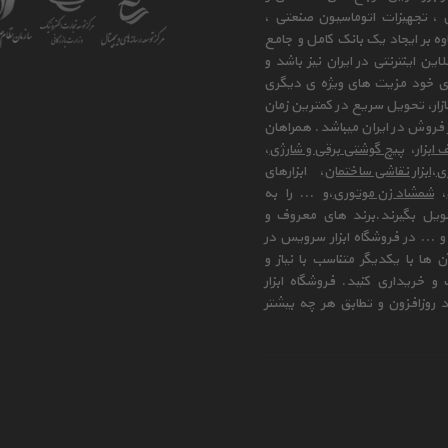
ی ، تجهیزات اتوماسیون صنعتی ،
وه بر ایجاد یک بانک کامل و جامع
ن اینترنتی در ایران نیز باشد و
ای خود مزیت های ویژه ی دیگری
زار، تحویل سریع در کمترین زمان
فروش در ایران میباشد. همراهان
 ابزار
،
پیچ گوشتی برقی و شارژی
،
زی
،
ابزار نقاشی ساختمان
، ابزارهای
،
شمشاد زن موتوری
،و ... را به
ویل بگیرند.برند های معروف و
 ... در فروشگاه ابزار سرویس در
ها با یکدیگر متناسب با نیاز و
و خریداری کنید. فروشگاه ابزار
 روزافزون و تطابق هر چه بیشتر