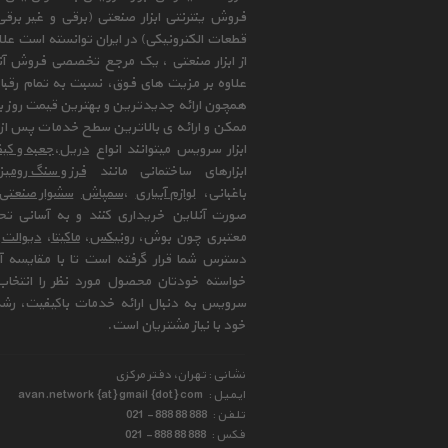
فروش ینترنتی ابزار صنعتی (برقی و غیر برق
قطعات الکترونیکی) در ایران توانسته است علا
از ابزار صنعتی ، یک مرجع تخصصی فروش آنلای
علاوه بر مزیت های فوق، نسبت به تمام رقب
همچون ارائه جدیدترین و بهترین قیمت روز با
ممکن و ارائه ی بالاترین سطح خدمات پس از 
ابزار سرویس میتوانند انواع
دریل
،
جعبه و کیف
ابزارهای ساختمانی مانند
فرز و سنگ رومی
باغبانی،
لوازم آبیاری
،
سمپاش
سشوار صنعتی
صورت آنلاین خریداری کنند و به آسانی تح
معتبری چون بوش،
رونیکس
،
ماکیتا
،
دیوالت
و
دسترس شما قرار گرفته است تا با مقایسه آن 
خواسته خودتان محصول مورد نظر را انتخاب 
سرویس به دنبال ارائه خدمات باکیفیت، رشد
خود با نیاز مشتریان است.
نشانی : تهران، دفتر مرکزی
ایمیل :
avan.network {at} gmail {dot} com
تلفن :
021 - 888 88 888
فکس :
021 - 888 88 888