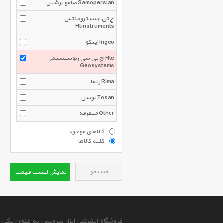
صامو پرشین Samopersian
اچ تی اینسترومنتس
Htinstruments
اینکو Ingco
اچ تی سی ژئوسیستمز Htc
Geosystems
ریما Rima
توسن Tosan
متفرقه Other
کالاهای موجود
کلیه کالاها
جستجو
نمایش لیست قیمت
فروشگاه اینترنتی ابزار سرویس به عنوان یکی