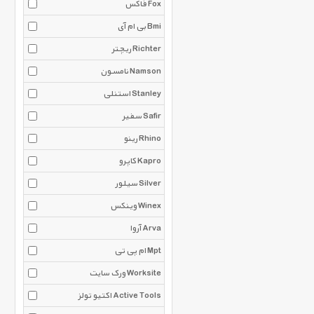
فاکس Fox
بی ام آی Bmi
ریچتر Richter
نامسون Namson
استنلی Stanley
سفیر Safir
رینو Rhino
کاپرو Kapro
سیلور Silver
وینکس Winex
آروا Arva
ام پی تی Mpt
ورک سایت Worksite
اکتیو تولز Active Tools