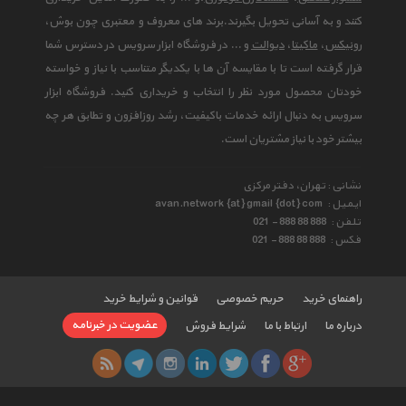
کنند و به آسانی تحویل بگیرند.برند های معروف و معتبری چون بوش،
رونیکس
،
ماکیتا
،
دیوالت
و ... در فروشگاه ابزار سرویس در دسترس شما
قرار گرفته است تا با مقایسه آن ها با یکدیگر متناسب با نیاز و خواسته
خودتان محصول مورد نظر را انتخاب و خریداری کنید. فروشگاه ابزار
سرویس به دنبال ارائه خدمات باکیفیت، رشد روزافزون و تطابق هر چه
بیشتر خود با نیاز مشتریان است.
نشانی : تهران، دفتر مرکزی
ایمیل :
avan.network {at} gmail {dot} com
تلفن :
021 - 888 88 888
فکس :
021 - 888 88 888
راهنمای خرید
حریم خصوصی
قوانین و شرایط خرید
عضویت در خبرنامه
درباره ما
ارتباط با ما
شرایط فروش