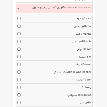
پیچ گوشتی برقی و شارژی Cordlessscrewdriver
همه گروهها
رونیکس Ronix
ماکیتا Makita
هیتاچی Hitachi
بوش Bosch
اسکیل Skil
دیوالت Dewalt
بلک اند دکر Black And Decker
توسن Tosan
آ ا گ Aeg
میلواکی Milwaukee
ای اس Es