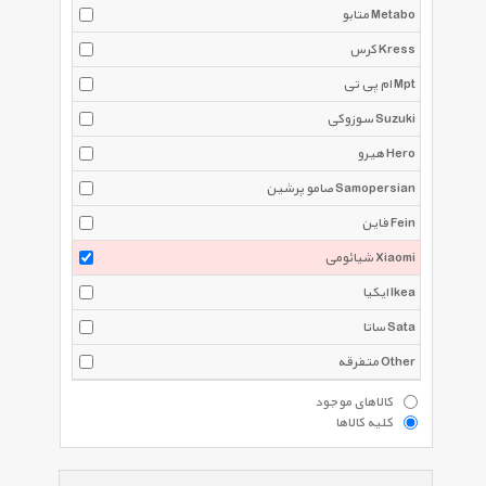
متابو Metabo
کرس Kress
ام پی تی Mpt
سوزوکی Suzuki
هیرو Hero
صامو پرشین Samopersian
فاین Fein
شیائومی Xiaomi
ایکیا Ikea
ساتا Sata
متفرقه Other
کالاهای موجود
کلیه کالاها