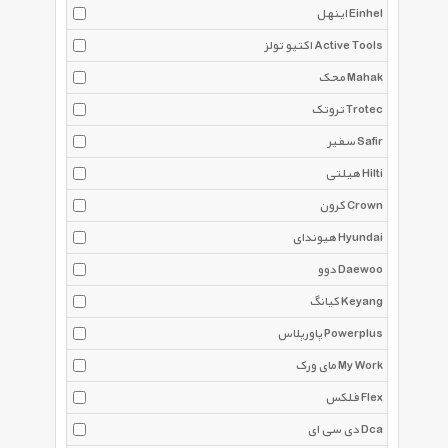
اینهل Einhel
اکتیو تولز Active Tools
محک Mahak
تروتک Trotec
سفیر Safir
هیلتی Hilti
کرون Crown
هیوندای Hyundai
دوو Daewoo
کیانگ Keyang
پاورپلاس Powerplus
مای ورک My Work
فلکس Flex
دی سی ای Dca