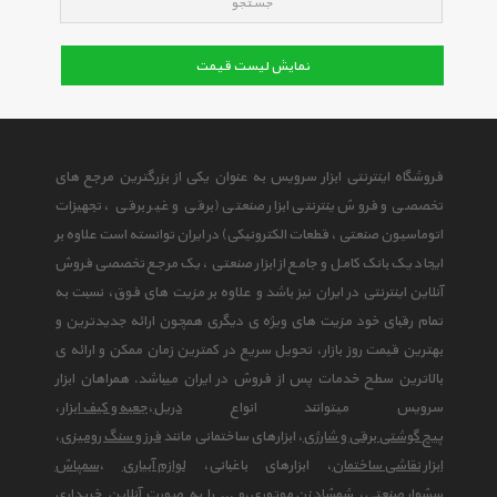
جستجو
نمایش لیست قیمت
فروشگاه اینترنتی ابزار سرویس به عنوان یکی از بزرگترین مرجع های
تخصصی و فروش ینترنتی ابزار صنعتی (برقی و غیر برقی ، تجهیزات
اتوماسیون صنعتی ، قطعات الکترونیکی) در ایران توانسته است علاوه بر
ایجاد یک بانک کامل و جامع از ابزار صنعتی ، یک مرجع تخصصی فروش
آنلاین اینترنتی در ایران نیز باشد و علاوه بر مزیت های فوق، نسبت به
تمام رقبای خود مزیت های ویژه ی دیگری همچون ارائه جدیدترین و
بهترین قیمت روز بازار، تحویل سریع در کمترین زمان ممکن و ارائه ی
بالاترین سطح خدمات پس از فروش در ایران میباشد. همراهان ابزار
سرویس میتوانند انواع
دریل
،
جعبه و کیف ابزار
،
پیچ گوشتی برقی و شارژی
، ابزارهای ساختمانی مانند
فرز و سنگ رومیزی
،
ابزار نقاشی ساختمان
، ابزارهای باغبانی،
لوازم آبیاری
،
سمپاش
سشوار صنعتی
،
شمشاد زن موتوری
،و ... را به صورت آنلاین خریداری