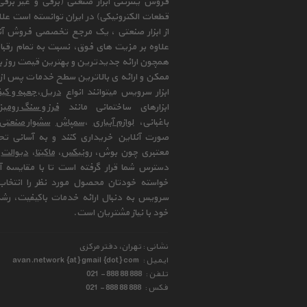
فروش ینترنتی ابزار صنعتی (برقی و غیر برق
قطعات الکترونیکی) در ایران توانسته است علا
از ابزار صنعتی ، یک مرجع تخصصی فروش آنلای
علاوه بر مزیت های فوق، نسبت به تمام رقب
همچون ارائه جدیدترین و بهترین قیمت روز با
ممکن و ارائه ی بالاترین سطح خدمات پس از 
ابزار سرویس میتوانند انواع
دریل
،
جعبه و کیف
ابزارهای ساختمانی مانند
فرز و سنگ رومی
باغبانی،
لوازم آبیاری
،
سمپاش
سشوار صنعتی
صورت آنلاین خریداری کنند و به آسانی تح
معتبری چون بوش،
رونیکس
،
ماکیتا
،
دیوالت
و
دسترس شما قرار گرفته است تا با مقایسه آن 
خواسته خودتان محصول مورد نظر را انتخاب 
سرویس به دنبال ارائه خدمات باکیفیت، رشد
خود با نیاز مشتریان است.
نشانی : تهران، دفتر مرکزی
ایمیل :
avan.network {at} gmail {dot} com
تلفن :
021 - 888 88 888
فکس :
021 - 888 88 888