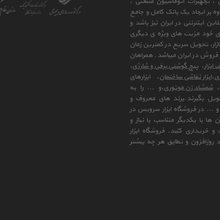
ی ، تجهیزات اتوماسیون صنعتی ،
وه بر ایجاد یک بانک کامل و جامع
ن اینترنتی در ایران نیز باشد و
ای خود مزیت های ویژه ی دیگری
زار، تحویل سریع در کمترین زمان
فروش در ایران میباشد. همراهان
 ابزار
،
پیچ گوشتی برقی و شارژی
،
زی
،
ابزار نقاشی ساختمان
، ابزارهای
،
شمشاد زن موتوری
،و ... را به
ویل بگیرند.برند های معروف و
 ... در فروشگاه ابزار سرویس در
ها با یکدیگر متناسب با نیاز و
و خریداری کنید. فروشگاه ابزار
 روزافزون و تطابق هر چه بیشتر