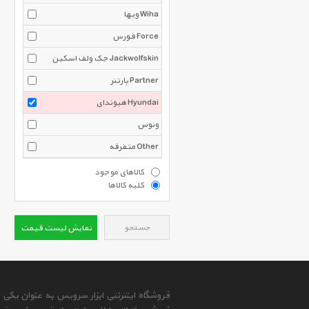
ویها Wiha
فورس Force
جک ولف اسکین Jackwolfskin
پارتنر Partner
هیوندای Hyundai
ونوس
متفرقه Other
کالاهای موجود
کلیه کالاها
جستجو
نمایش لیست قیمت
فروشگاه اینترنتی ابزار سرویس به عنوان یکی