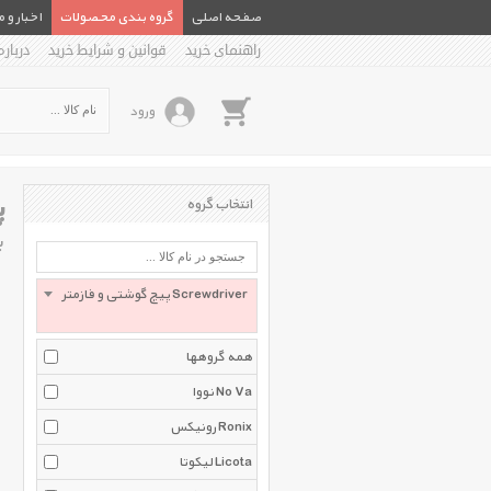
صفحه اصلی
گروه بندی محصولات
اخبار و 
راهنمای خرید
قوانین و شرایط خرید
درباره
ورود
پ
انتخاب گروه
ب
پیچ گوشتی و فازمتر Screwdriver
همه گروهها
نووا No Va
رونیکس Ronix
لیکوتا Licota