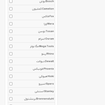
بوش Bosch
کملیون Camelion
فاکس Fox
ورا Wera
توسن Tosan
اسرام Osram
مگا تولز Mega Tools
رینو Rhino
دیوالت Dewalt
فونیکس Phoenix
هیوکی Hioki
اسپرو Spero
استنلی Stanley
برننشتول Brennenstuhl