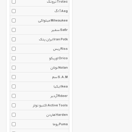
تروتک Trotec
آ ا گ Aeg
میلواکی Milwaukee
سفیر Safir
ایران پتک Iran Potk
ریس Riss
اوریکو Orico
نولان Nolan
سم S.A.M
ایکیا Ikea
آردیر Rdeer
اکتیو تولز Active Tools
هاردن Harden
پوما Puma