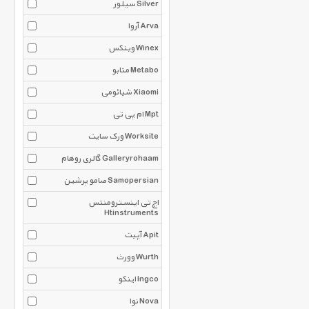
سیلور Silver
آروا Arva
وینکس Winex
متابو Metabo
شیائومی Xiaomi
ام پی تی Mpt
ورک سایت Worksite
گالری روهام Galleryrohaam
صامو پرشین Samopersian
اچ تی اینسترومنتس
Htinstruments
آپیت Apit
وورث Wurth
اینکو Ingco
نوا Nova