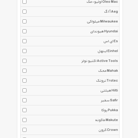
اولیو-مک Oleo Mac
آ ا گ Aeg
میلواکی Milwaukee
هیوندای Hyundai
ای اس Es
اینهل Einhel
اکتیو تولز Active Tools
محک Mahak
تروتک Trotec
هیلتی Hilti
سفیر Safir
پوکا Pukka
ماکوته Makute
کرون Crown