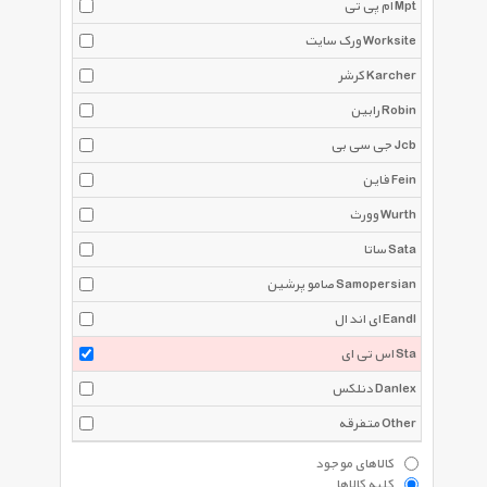
ام پی تی Mpt
ورک سایت Worksite
کرشر Karcher
رابین Robin
جی سی بی Jcb
فاین Fein
وورث Wurth
ساتا Sata
صامو پرشین Samopersian
ای اند ال Eandl
اس تی ای Sta
دنلکس Danlex
متفرقه Other
کالاهای موجود
کلیه کالاها