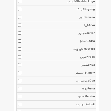
شیلدر Shielder Logo
کیانگ Keyang
دوو Daewoo
آروا Arva
سیلور Silver
صدرا Sadra
مای ورک My Work
کرس Kress
فلکس Flex
استنلی Stanely
دی سی ای Dca
پوما Puma
متابو Metabo
ادونیت Adonit