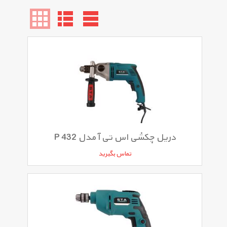
دریل چکشی اس تی آ مدل P 432
تماس بگیرید