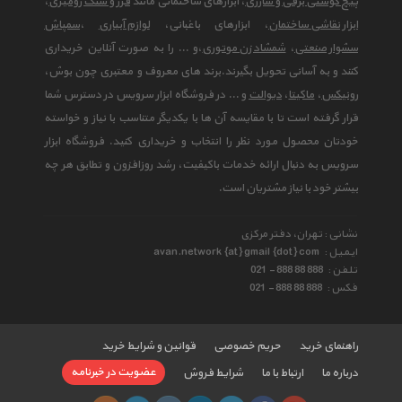
پیچ گوشتی برقی و شارژی
، ابزارهای ساختمانی مانند
فرز و سنگ رومیزی
،
ابزار نقاشی ساختمان
، ابزارهای باغبانی،
لوازم آبیاری
،
سمپاش
سشوار صنعتی
،
شمشاد زن موتوری
،و ... را به صورت آنلاین خریداری
کنند و به آسانی تحویل بگیرند.برند های معروف و معتبری چون بوش،
رونیکس
،
ماکیتا
،
دیوالت
و ... در فروشگاه ابزار سرویس در دسترس شما
قرار گرفته است تا با مقایسه آن ها با یکدیگر متناسب با نیاز و خواسته
خودتان محصول مورد نظر را انتخاب و خریداری کنید. فروشگاه ابزار
سرویس به دنبال ارائه خدمات باکیفیت، رشد روزافزون و تطابق هر چه
بیشتر خود با نیاز مشتریان است.
نشانی : تهران، دفتر مرکزی
ایمیل :
avan.network {at} gmail {dot} com
تلفن :
021 - 888 88 888
فکس :
021 - 888 88 888
راهنمای خرید
حریم خصوصی
قوانین و شرایط خرید
عضویت در خبرنامه
درباره ما
ارتباط با ما
شرایط فروش