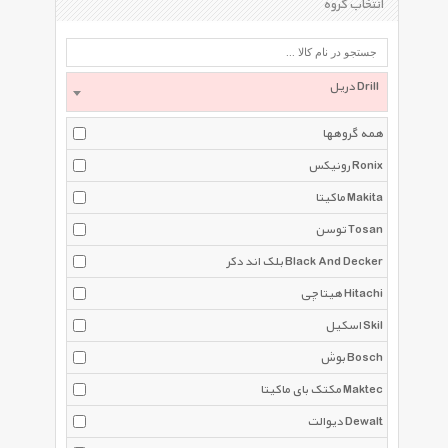
انتخاب گروه
دریل Drill
همه گروهها
رونیکس Ronix
ماکیتا Makita
توسن Tosan
بلک اند دکر Black And Decker
هیتاچی Hitachi
اسکیل Skil
بوش Bosch
مکتک بای ماکیتا Maktec
دیوالت Dewalt