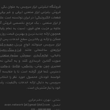
فروشگاه اینترنتی ابزار سرویس به عنوان یکی
فروش ینترنتی ابزار صنعتی (برقی و غیر برق
قطعات الکترونیکی) در ایران توانسته است علا
از ابزار صنعتی ، یک مرجع تخصصی فروش آنلای
علاوه بر مزیت های فوق، نسبت به تمام رقب
همچون ارائه جدیدترین و بهترین قیمت روز با
ممکن و ارائه ی بالاترین سطح خدمات پس از 
ابزار سرویس میتوانند انواع
دریل
،
جعبه و کیف
ابزارهای ساختمانی مانند
فرز و سنگ رومی
باغبانی،
لوازم آبیاری
،
سمپاش
سشوار صنعتی
صورت آنلاین خریداری کنند و به آسانی تح
معتبری چون بوش،
رونیکس
،
ماکیتا
،
دیوالت
و
دسترس شما قرار گرفته است تا با مقایسه آن 
خواسته خودتان محصول مورد نظر را انتخاب 
سرویس به دنبال ارائه خدمات باکیفیت، رشد
خود با نیاز مشتریان است.
نشانی : تهران، دفتر مرکزی
ایمیل :
avan.network {at} gmail {dot} com
تلفن :
021 - 888 88 888