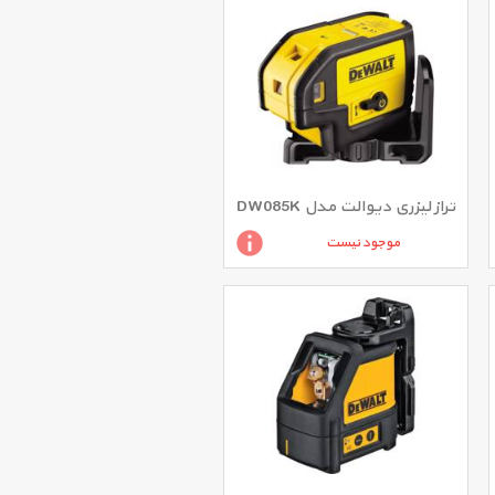
تراز لیزری دیوالت مدل DW085K
موجود نیست