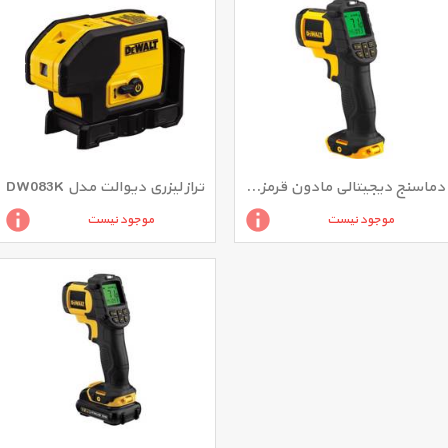
دماسنج دیجیتالی مادون قرمز دیوالت مدل DCT414D1
تراز لیزری دیوالت مدل DW083K
موجود نیست
موجود نیست