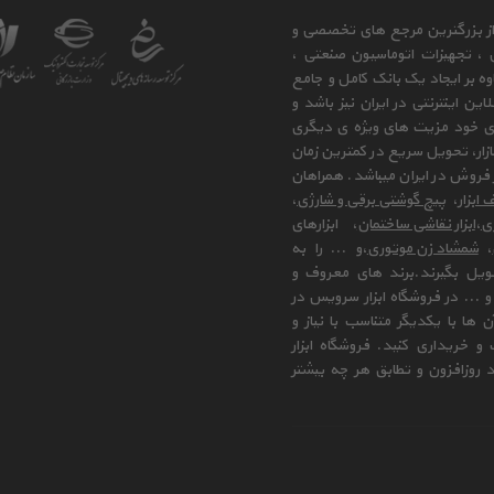
 از بزرگترین مرجع های تخصصی و
ی ، تجهیزات اتوماسیون صنعتی ،
وه بر ایجاد یک بانک کامل و جامع
ن اینترنتی در ایران نیز باشد و
ای خود مزیت های ویژه ی دیگری
زار، تحویل سریع در کمترین زمان
فروش در ایران میباشد. همراهان
 ابزار
،
پیچ گوشتی برقی و شارژی
،
زی
،
ابزار نقاشی ساختمان
، ابزارهای
،
شمشاد زن موتوری
،و ... را به
ویل بگیرند.برند های معروف و
 ... در فروشگاه ابزار سرویس در
ها با یکدیگر متناسب با نیاز و
و خریداری کنید. فروشگاه ابزار
 روزافزون و تطابق هر چه بیشتر