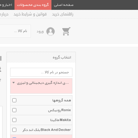
صفحه اصلی
گروه بندی محصولات
اخبار و 
راهنمای خرید
قوانین و شرایط خرید
درباره
ورود
انتخاب گروه
t
ب
ابزارهای اندازه گیری دیجیتالی و لیزری Distance Measurer
همه گروهها
رونیکس Ronix
ماکیتا Makita
بلک اند دکر Black And Decker