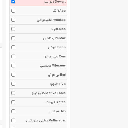
دیوالت Dewalt
آ ا گ Aeg
میلواکی Milwaukee
لایکا Leica
پنتاکس Pentax
بوش Bosch
سی ای ام Cem
مایلسی Mileseey
بی ام آی Bmi
نووا No Va
اکتیو تولز Active Tools
تروتک Trotec
هیلتی Hilti
مولتی متریکس Multimetrix