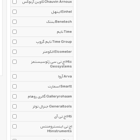
کاوین آرنوکس Chauvin Arnoux
اینهل Einhel
بنتک Benetech
تایم Time
تایم گروپ Time Group
الکومتر Elcometer
اچ تی سی ژئوسیستمز Htc
Geosystems
آروا Arva
اسمارت Smartt
گالری روهام Galleryrohaam
جنرال تولز Generaltools
اچ تی آی Hti
اچ تی اینسترومنتس
Htinstruments