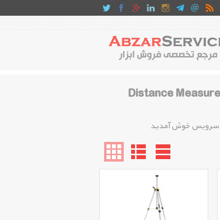
رهای اندازه گیری دیجیتالی و لیزری دیوالت Distance Measurer
ر سرویس خوش آمدید