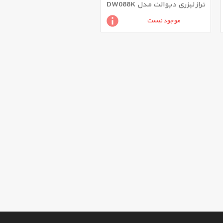
تراز لیزری دیوالت مدل DW088K
موجود نیست