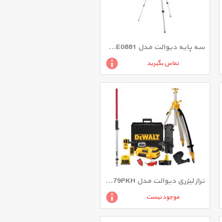
سه پایه دیوالت مدل DE0881 با پیچ 1/4 اینچ
تماس بگیرید
تراز لیزری دیوالت مدل DW079PKH
موجود نیست