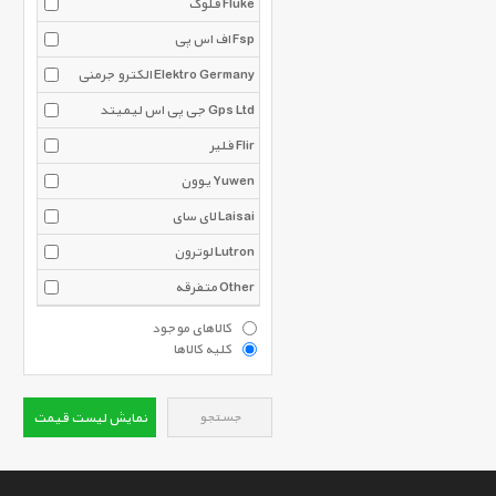
فلوک Fluke
اف اس پی Fsp
الکترو جرمنی Elektro Germany
جی پی اس لیمیتد Gps Ltd
فلیر Flir
یوون Yuwen
لای سای Laisai
لوترون Lutron
متفرقه Other
کالاهای موجود
کلیه کالاها
جستجو
نمایش لیست قیمت