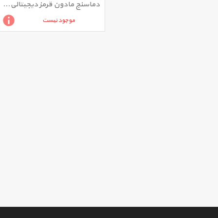
دماسنج مادون قرمز دیجیتالی دیوالت مدل DCT414S1
موجود نیست