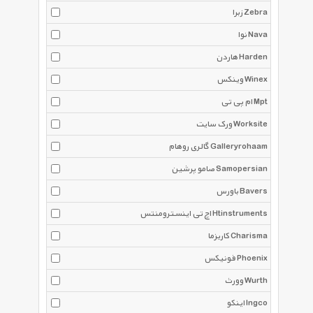
زبرا Zebra
نوا Nava
هاردن Harden
وینکس Winex
ام پی تی Mpt
ورک سایت Worksite
گالری روهام Galleryrohaam
صامو پرشین Samopersian
باورس Bavers
اچ تی اینسترومنتس Htinstruments
کاریزما Charisma
فونیکس Phoenix
وورث Wurth
اینکو Ingco