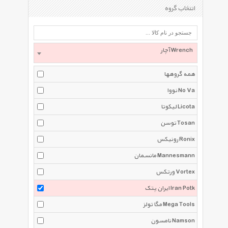
انتخاب گروه
آچار Wrench
همه گروهها
نووا No Va
لیکوتا Licota
توسن Tosan
رونیکس Ronix
مانسمان Mannesmann
ورتکس Vortex
ایران پتک Iran Potk
مگا تولز Mega Tools
نامسون Namson