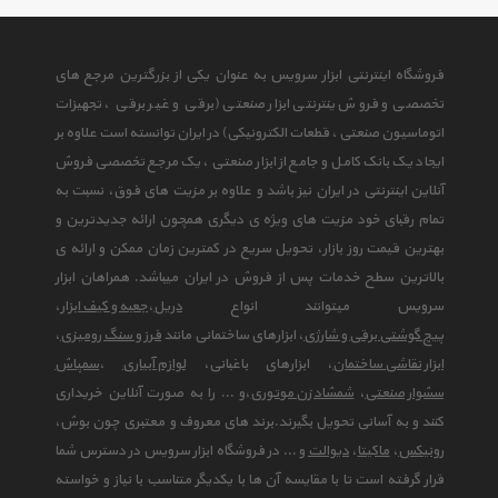
فروشگاه اینترنتی ابزار سرویس به عنوان یکی از بزرگترین مرجع های
تخصصی و فروش ینترنتی ابزار صنعتی (برقی و غیر برقی ، تجهیزات
اتوماسیون صنعتی ، قطعات الکترونیکی) در ایران توانسته است علاوه بر
ایجاد یک بانک کامل و جامع از ابزار صنعتی ، یک مرجع تخصصی فروش
آنلاین اینترنتی در ایران نیز باشد و علاوه بر مزیت های فوق، نسبت به
تمام رقبای خود مزیت های ویژه ی دیگری همچون ارائه جدیدترین و
بهترین قیمت روز بازار، تحویل سریع در کمترین زمان ممکن و ارائه ی
بالاترین سطح خدمات پس از فروش در ایران میباشد. همراهان ابزار
سرویس میتوانند انواع
دریل
،
جعبه و کیف ابزار
،
پیچ گوشتی برقی و شارژی
، ابزارهای ساختمانی مانند
فرز و سنگ رومیزی
،
ابزار نقاشی ساختمان
، ابزارهای باغبانی،
لوازم آبیاری
،
سمپاش
سشوار صنعتی
،
شمشاد زن موتوری
،و ... را به صورت آنلاین خریداری
کنند و به آسانی تحویل بگیرند.برند های معروف و معتبری چون بوش،
رونیکس
،
ماکیتا
،
دیوالت
و ... در فروشگاه ابزار سرویس در دسترس شما
قرار گرفته است تا با مقایسه آن ها با یکدیگر متناسب با نیاز و خواسته