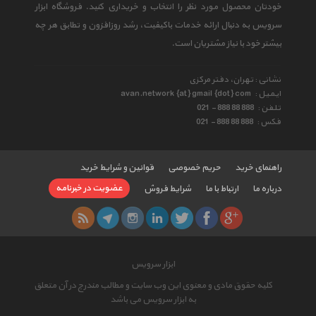
خودتان محصول مورد نظر را انتخاب و خریداری کنید. فروشگاه ابزار
سرویس به دنبال ارائه خدمات باکیفیت، رشد روزافزون و تطابق هر چه
بیشتر خود با نیاز مشتریان است.
نشانی : تهران، دفتر مرکزی
ایمیل :
avan.network {at} gmail {dot} com
تلفن :
021 - 888 88 888
فکس :
021 - 888 88 888
راهنمای خرید
حریم خصوصی
قوانین و شرایط خرید
عضویت در خبرنامه
درباره ما
ارتباط با ما
شرایط فروش
ابزار سرویس
کلیه حقوق مادی و معنوی این وب سایت و مطالب مندرج در آن متعلق
به ابزار سرویس می باشد