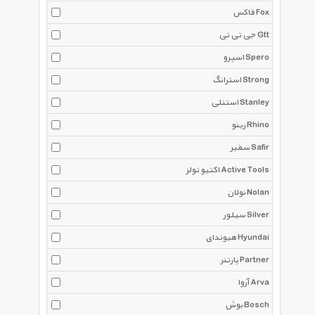
فاکس Fox
جی تی تی Gtt
اسپرو Spero
استرانگ Strong
استنلی Stanley
رینو Rhino
سفیر Safir
اکتیو تولز Active Tools
نولان Nolan
سیلور Silver
هیوندای Hyundai
پارتنر Partner
آروا Arva
بوش Bosch