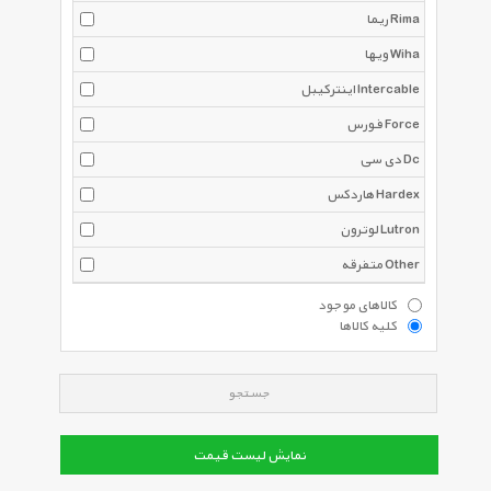
ریما Rima
ویها Wiha
اینترکیبل Intercable
فورس Force
دی سی Dc
هاردکس Hardex
لوترون Lutron
متفرقه Other
کالاهای موجود
کلیه کالاها
جستجو
نمایش لیست قیمت