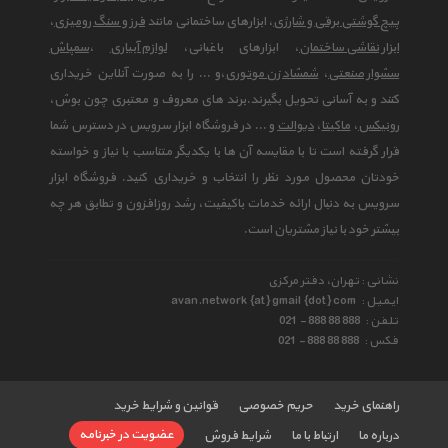
پیچ گوشتی برقی و شارژی
، ابزارهای ساختمانی مانند
فرز و سنگ رومیزی
،
ابزار نقاشی ساختمان
، ابزارهای باغبانی،
لوازم آبیاری
،
سمپاش
سشوار صنعتی
،
شمشاد زن موتوری
،و ... را به صورت آنلاین خریداری
کنند و به آسانی تحویل بگیرند.برند های معروف و معتبری چون بوش،
رونیکس
،
ماکیتا
،
دیوالت
و ... در فروشگاه ابزار سرویس در دسترس شما
قرار گرفته است تا با مقایسه آن ها با یکدیگر متناسب با نیاز و خواسته
خودتان محصول مورد نظر را انتخاب و خریداری کنید. فروشگاه ابزار
سرویس به دنبال ارائه خدمات باکیفیت، رشد روزافزون و تطابق هر چه
بیشتر خود با نیاز مشتریان است.
نشانی : تهران، دفتر مرکزی
ایمیل :
avan.network {at} gmail {dot} com
تلفن :
021 - 888 88 888
فکس :
021 - 888 88 888
راهنمای خرید
حریم خصوصی
قوانین و شرایط خرید
عضویت در خبرنامه
درباره ما
ارتباط با ما
شرایط فروش