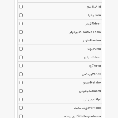
سم S.A.M
ایکیا Ikea
آردیر Rdeer
اکتیو تولز Active Tools
هاردن Harden
پوما Puma
سیلور Silver
آروا Arva
وینکس Winex
متابو Metabo
شیائومی Xiaomi
ام پی تی Mpt
ورک سایت Worksite
گالری روهام Galleryrohaam