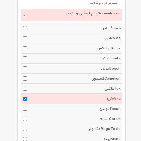
پیچ گوشتی و فازمتر Screwdriver
همه گروهها
نووا No Va
رونیکس Ronix
لیکوتا Licota
بوش Bosch
کملیون Camelion
فاکس Fox
ورا Wera
توسن Tosan
اسرام Osram
مگا تولز Mega Tools
رینو Rhino