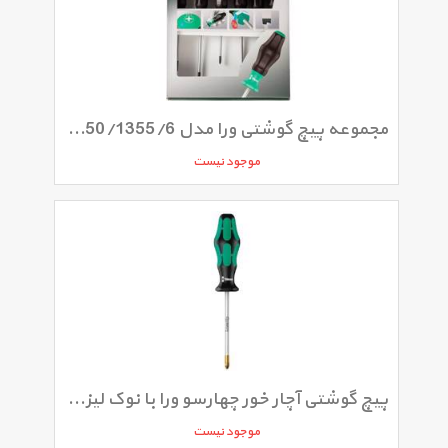
مجموعه پیچ گوشتی ورا مدل 1335/1350/1355/6 ست 6 عددی
موجود نیست
پیچ گوشتی آچار خور چهارسو ورا با نوک لیزری کد 350SKPH سایز 3 × 150 میلی متر
موجود نیست