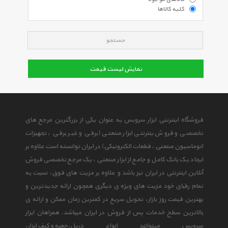
کلیه کالاها
جستجو
نمایش لیست قیمت
فروشگاه اینترنتی ابزار سرویس به عنوان یکی از بزرگترین مرجع های
تخصصی و فروش ینترنتی ابزار صنعتی (برقی و غیر برقی ، تجهیزات
اتوماسیون صنعتی ، قطعات الکترونیکی) در ایران توانسته است علاوه بر
ایجاد یک بانک کامل و جامع از ابزار صنعتی ، یک مرجع تخصصی فروش
آنلاین اینترنتی در ایران نیز باشد و علاوه بر مزیت های فوق، نسبت به
تمام رقبای خود مزیت های ویژه ی دیگری همچون ارائه جدیدترین و
بهترین قیمت روز بازار، تحویل سریع در کمترین زمان ممکن و ارائه ی
بالاترین سطح خدمات پس از فروش در ایران میباشد. همراهان ابزار
سرویس میتوانند انواع
دریل
،
جعبه و کیف ابزار
،