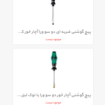
پیچ گوشتی ضربه ای دو سو ورا آچار خور کد 932A سایز 1.2 × 7 × 125 میلی متر
موجود نیست
پیچ گوشتی آچار خور دو سو ورا با نوک لیزری کد 334 سایز 0.8 × 4 × 90 میلی متر
موجود نیست