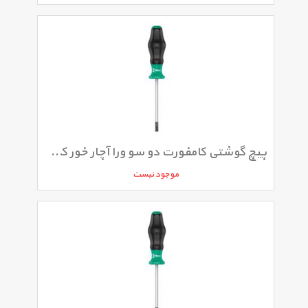
پیچ گوشتی کامفورت دو سو ورا آچار خور کد 1334SK سایز 1 × 5.5 × 100 میلی متر
موجود نیست