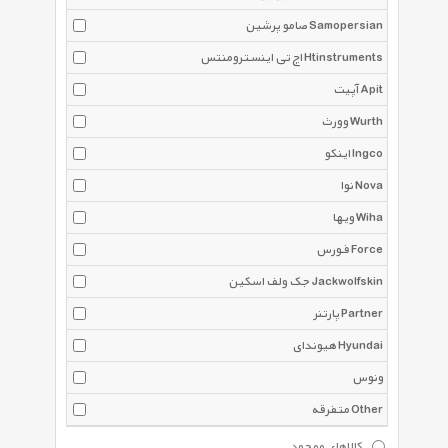
صامو پرشین Samopersian
اچ تی اینسترومنتس Htinstruments
آپیت Apit
وورث Wurth
اینکو Ingco
نوا Nova
ویها Wiha
فورس Force
جک ولف اسکین Jackwolfskin
پارتنر Partner
هیوندای Hyundai
ونوس
متفرقه Other
کالاهای موجود