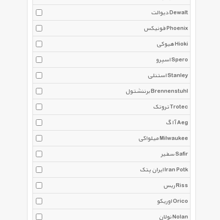
دیوالت Dewalt
فونیکس Phoenix
هیوکی Hioki
اسپرو Spero
استنلی Stanley
برننشتول Brennenstuhl
تروتک Trotec
آ ا گ Aeg
میلواکی Milwaukee
سفیر Safir
ایران پتک Iran Potk
ریس Riss
اوریکو Orico
نولان Nolan