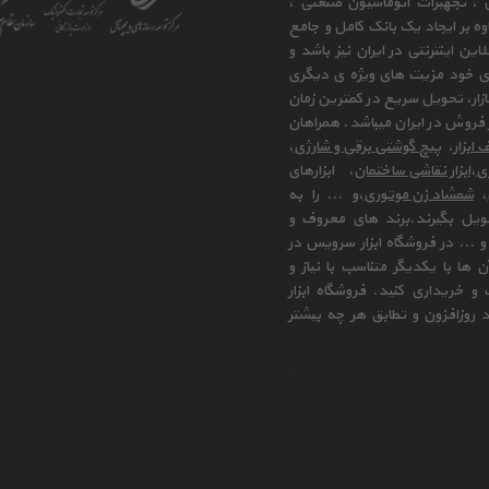
ی ، تجهیزات اتوماسیون صنعتی ،
وه بر ایجاد یک بانک کامل و جامع
ن اینترنتی در ایران نیز باشد و
ای خود مزیت های ویژه ی دیگری
زار، تحویل سریع در کمترین زمان
فروش در ایران میباشد. همراهان
 ابزار
،
پیچ گوشتی برقی و شارژی
،
زی
،
ابزار نقاشی ساختمان
، ابزارهای
،
شمشاد زن موتوری
،و ... را به
ویل بگیرند.برند های معروف و
 ... در فروشگاه ابزار سرویس در
ها با یکدیگر متناسب با نیاز و
و خریداری کنید. فروشگاه ابزار
 روزافزون و تطابق هر چه بیشتر