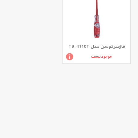
فازمتر توسن مدل T9-4110T
موجود نیست