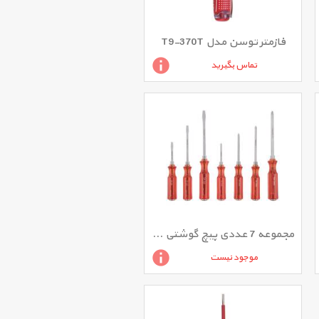
فازمتر توسن مدل T9-370T
تماس بگیرید
مجموعه 7 عددی پیچ گوشتی توسن مدل T4865-SB7
موجود نیست