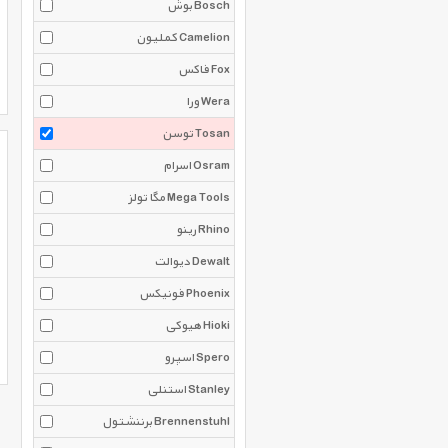
بوش Bosch
کملیون Camelion
فاکس Fox
ورا Wera
توسن Tosan
اسرام Osram
مگا تولز Mega Tools
رینو Rhino
دیوالت Dewalt
فونیکس Phoenix
هیوکی Hioki
اسپرو Spero
استنلی Stanley
برننشتول Brennenstuhl