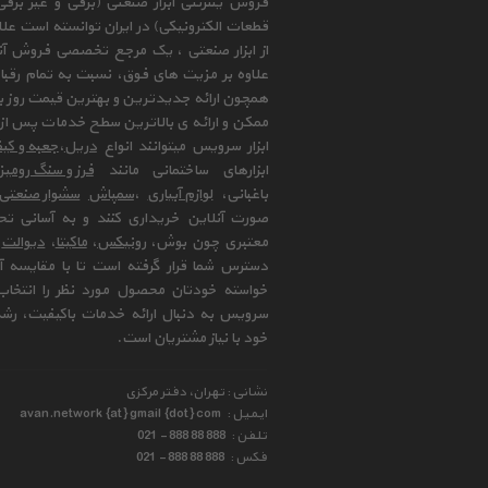
فروش ینترنتی ابزار صنعتی (برقی و غیر برق
قطعات الکترونیکی) در ایران توانسته است علا
از ابزار صنعتی ، یک مرجع تخصصی فروش آنلای
علاوه بر مزیت های فوق، نسبت به تمام رقب
همچون ارائه جدیدترین و بهترین قیمت روز با
ممکن و ارائه ی بالاترین سطح خدمات پس از 
ابزار سرویس میتوانند انواع
دریل
،
جعبه و کیف
ابزارهای ساختمانی مانند
فرز و سنگ رومی
باغبانی،
لوازم آبیاری
،
سمپاش
سشوار صنعتی
صورت آنلاین خریداری کنند و به آسانی تح
معتبری چون بوش،
رونیکس
،
ماکیتا
،
دیوالت
و
دسترس شما قرار گرفته است تا با مقایسه آن 
خواسته خودتان محصول مورد نظر را انتخاب 
سرویس به دنبال ارائه خدمات باکیفیت، رشد
خود با نیاز مشتریان است.
نشانی : تهران، دفتر مرکزی
ایمیل :
avan.network {at} gmail {dot} com
تلفن :
021 - 888 88 888
فکس :
021 - 888 88 888