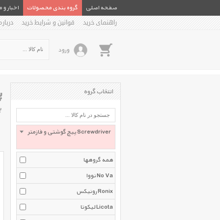
صفحه اصلی
گروه بندی محصولات
اخبار و 
راهنمای خرید
قوانین و شرایط خرید
درباره
ورود
پ
انتخاب گروه
ب
پیچ گوشتی و فازمتر Screwdriver
همه گروهها
نووا No Va
رونیکس Ronix
لیکوتا Licota