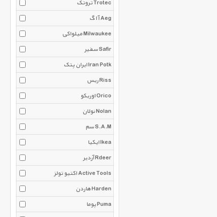
تروتک Trotec
آ ا گ Aeg
میلواکی Milwaukee
سفیر Safir
ایران پتک Iran Potk
ریس Riss
اوریکو Orico
نولان Nolan
سم S.A.M
ایکیا Ikea
آردیر Rdeer
اکتیو تولز Active Tools
هاردن Harden
پوما Puma