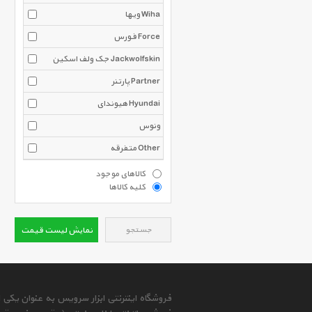
ویها Wiha
فورس Force
جک ولف اسکین Jackwolfskin
پارتنر Partner
هیوندای Hyundai
ونوس
متفرقه Other
کالاهای موجود
کلیه کالاها
جستجو
نمایش لیست قیمت
فروشگاه اینترنتی ابزار سرویس به عنوان یکی