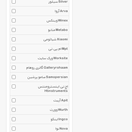
سیلور Silver
آروا Arva
وینکس Winex
متابو Metabo
شیائومی Xiaomi
ام پی تی Mpt
ورک سایت Worksite
گالری روهام Galleryrohaam
صامو پرشین Samopersian
اچ تی اینسترومنتس
Htinstruments
آپیت Apit
وورث Wurth
اینکو Ingco
نوا Nova