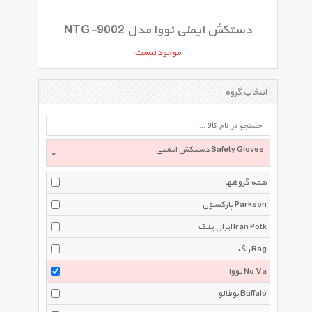
دستکش ایمنی نووا مدل NTG-9002
موجود نیست
انتخاب گروه
دستکش ایمنی Safety Gloves
همه گروهها
پارکسون Parkson
ایران پتک Iran Potk
راگ Rag
نووا No Va
بوفالو Buffalo