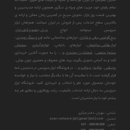
آنلاین اینترنتی در ایران نیز باشد و علاوه بر مزیت های فوق، نسبت به
تمام رقبای خود مزیت های ویژه ی دیگری همچون ارائه جدیدترین و
بهترین قیمت روز بازار، تحویل سریع در کمترین زمان ممکن و ارائه ی
بالاترین سطح خدمات پس از فروش در ایران میباشد. همراهان ابزار
سرویس میتوانند انواع
دریل
،
جعبه و کیف ابزار
،
پیچ گوشتی برقی و شارژی
، ابزارهای ساختمانی مانند
فرز و سنگ رومیزی
،
ابزار نقاشی ساختمان
، ابزارهای باغبانی،
لوازم آبیاری
،
سمپاش
سشوار صنعتی
،
شمشاد زن موتوری
،و ... را به صورت آنلاین خریداری
کنند و به آسانی تحویل بگیرند.برند های معروف و معتبری چون بوش،
رونیکس
،
ماکیتا
،
دیوالت
و ... در فروشگاه ابزار سرویس در دسترس شما
قرار گرفته است تا با مقایسه آن ها با یکدیگر متناسب با نیاز و خواسته
خودتان محصول مورد نظر را انتخاب و خریداری کنید. فروشگاه ابزار
سرویس به دنبال ارائه خدمات باکیفیت، رشد روزافزون و تطابق هر چه
بیشتر خود با نیاز مشتریان است.
نشانی : تهران، دفتر مرکزی
ایمیل :
avan.network {at} gmail {dot} com
تلفن :
021 - 888 88 888