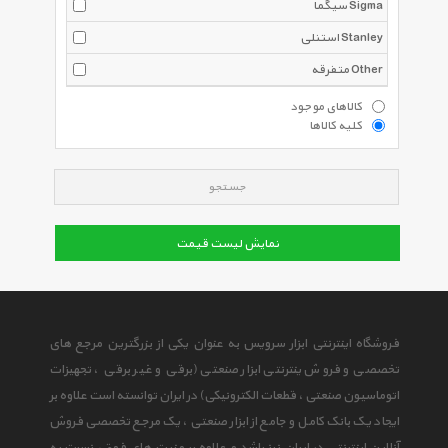
سیگما Sigma
استنلی Stanley
متفرقه Other
کالاهای موجود
کلیه کالاها
جستجو
نمایش لیست قیمت
فروشگاه اینترنتی ابزار سرویس به عنوان یکی از بزرگترین مرجع های
تخصصی و فروش ینترنتی ابزار صنعتی (برقی و غیر برقی ، تجهیزات
اتوماسیون صنعتی ، قطعات الکترونیکی) در ایران توانسته است علاوه بر
ایجاد یک بانک کامل و جامع از ابزار صنعتی ، یک مرجع تخصصی فروش