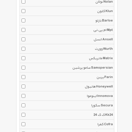
نولان Nolan
کلون Klun
بارلو Barloe
ام پی تی Mpt
انسل Ansell
وورث Wurth
ماتریکس Matrix
صامو پرشین Samopersian
پرین Parin
هانیول Honeywell
اینوموا Innomova
سکورا Secura
ک ک 24 Kk24
کفرا Cofra