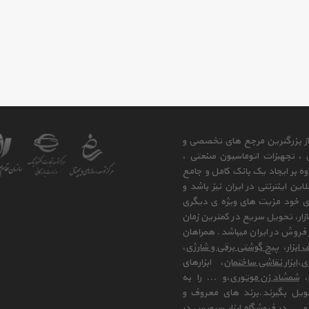
 از بزرگترین مرجع های تخصصی و
ی ، تجهیزات اتوماسیون صنعتی ،
وه بر ایجاد یک بانک کامل و جامع
ن اینترنتی در ایران نیز باشد و
ای خود مزیت های ویژه ی دیگری
زار، تحویل سریع در کمترین زمان
فروش در ایران میباشد. همراهان
 ابزار
،
پیچ گوشتی برقی و شارژی
،
زی
،
ابزار نقاشی ساختمان
، ابزارهای
،
شمشاد زن موتوری
،و ... را به
ویل بگیرند.برند های معروف و
 ... در فروشگاه ابزار سرویس در