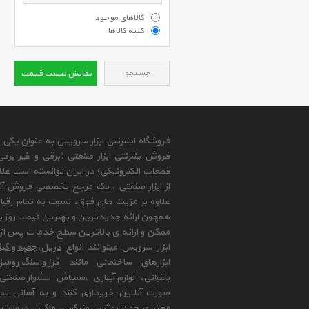
کالاهای موجود
کلیه کالاها
جستجو
نمایش لیست قیمت
فروشگاه اینترنتی ابزار سرویس به عنوان یکی
فروش ینترنتی ابزار صنعتی (برقی و غیر برق
قطعات الکترونیکی) در ایران توانسته است علا
از ابزار صنعتی ، یک مرجع تخصصی فروش آنلای
علاوه بر مزیت های فوق، نسبت به تمام رقب
همچون ارائه جدیدترین و بهترین قیمت روز با
ممکن و ارائه ی بالاترین سطح خدمات پس از 
ابزار سرویس میتوانند انواع
دریل
،
جعبه و کیف
ابزارهای ساختمانی مانند
فرز و سنگ رومی
باغبانی،
لوازم آبیاری
،
سمپاش
سشوار صنعتی
صورت آنلاین خریداری کنند و به آسانی تح
معتبری چون بوش،
رونیکس
،
ماکیتا
،
دیوالت
و