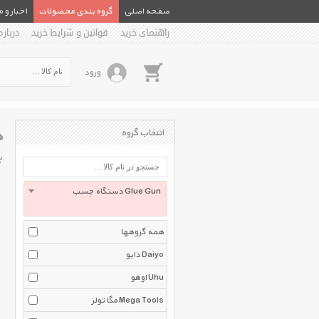
صفحه اصلی
گروه بندی محصولات
اخبار و 
راهنمای خرید
قوانین و شرایط خرید
درباره
ورود
د
انتخاب گروه
ب
دستگاه چسب Glue Gun
همه گروهها
دایو Daiyo
اوهو Uhu
مگا تولز Mega Tools