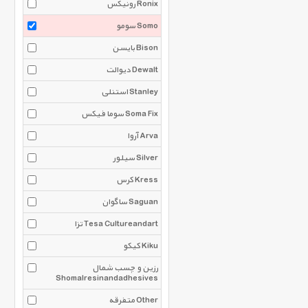
رونیکس Ronix
سومو Somo
بایسن Bison
دیوالت Dewalt
استنلی Stanley
سوما فیکس Soma Fix
آروا Arva
سیلور Silver
کرس Kress
ساگوان Saguan
تزا Tesa Cultureandart
کیکو Kiku
رزین و چسب شمال
Shomalresinandadhesives
متفرقه Other